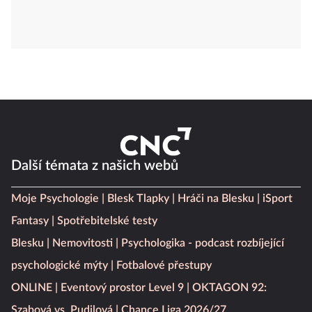
Další témata z našich webů
Moje Psychologie
Blesk Tlapky
Hráči na Blesku
iSport
Fantasy
Spotřebitelské testy
Blesku
Nemovitosti
Psychologika - podcast rozbíjející
psychologické mýty
Fotbalové přestupy
ONLINE
Eventový prostor Level 9
OKTAGON 92:
Szabová vs. Pudilová
Chance Liga 2026/27