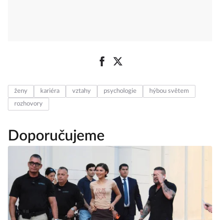
ženy
kariéra
vztahy
psychologie
hýbou světem
rozhovory
Doporučujeme