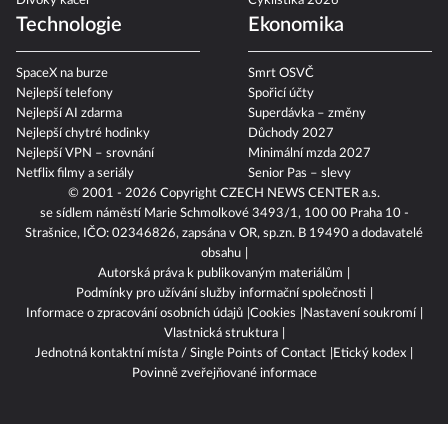
Divoký kačer
Cyklistika 2026
Technologie
Ekonomika
SpaceX na burze
Smrt OSVČ
Nejlepší telefony
Spořicí účty
Nejlepší AI zdarma
Superdávka – změny
Nejlepší chytré hodinky
Důchody 2027
Nejlepší VPN – srovnání
Minimální mzda 2027
Netflix filmy a seriály
Senior Pas – slevy
© 2001 - 2026 Copyright
CZECH NEWS CENTER a.s.
se sídlem náměstí Marie Schmolkové 3493/1, 100 00 Praha 10 -
Strašnice, IČO: 02346826, zapsána v OR, sp.zn. B 19490 a dodavatelé
obsahu
Autorská práva k publikovaným materiálům
Podmínky pro užívání služby informační společnosti
Informace o zpracování osobních údajů
Cookies
Nastavení soukromí
Vlastnická struktura
Jednotná kontaktní místa / Single Points of Contact
Etický kodex
Povinně zveřejňované informace