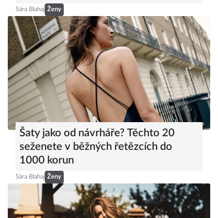
Sára Blahaj
Ženy
Šaty jako od návrháře? Těchto 20
seženete v běžných řetězcích do
1000 korun
Sára Blahaj
Ženy