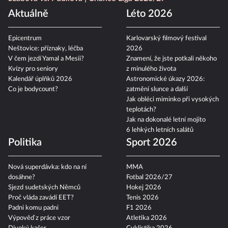
Aktuálně
Léto 2026
Epicentrum
Karlovarský filmový festival
Neštovice: příznaky, léčba
2026
V čem jezdí Yamal a Mesii?
Znamení, že jste potkali někoho
Kvízy pro seniory
z minulého života
Kalendář úplňků 2026
Astronomické úkazy 2026:
Co je bodycount?
zatmění slunce a další
Jak obléci miminko při vysokých
teplotách?
Jak na dokonalé letní mojito
6 lehkých letních salátů
Politika
Sport 2026
Nová superdávka: kdo na ní
MMA
dosáhne?
Fotbal 2026/27
Sjezd sudetských Němců
Hokej 2026
Proč vláda zavádí EET?
Tenis 2026
Padni komu padni
F1 2026
Výpověď z práce vzor
Atletika 2026