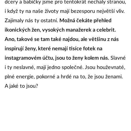
dcery a babičky jsme pro tentokrát nechaly stranou,
že
i když ty na naše životy mají bezesporu největší vliv.
či
Zajímaly nás ty ostatní.
Možná čekáte přehled
z
ikonických žen, vysokých manažerek a celebrit.
pr
Ano, takové se tam také najdou, ale většinu z nás
r
inspirují ženy, které nemají tisíce fotek na
p
instagramovém účtu, jsou to ženy kolem nás.
Slavné
p
i ty neslavné, mají jedno společné. Jsou houževnaté,
a
plné energie, pokorné a hrdé na to, že jsou ženami.
A jaké to jsou?
Pa