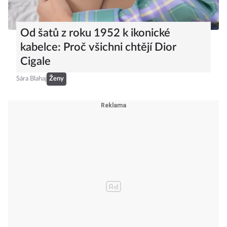
Od šatů z roku 1952 k ikonické
kabelce: Proč všichni chtějí Dior
Cigale
Sára Blahaj
Ženy