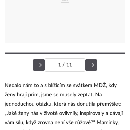
1
/ 11
1
Nedalo nám to a s blížícím se svátkem MDŽ, kdy
ženy hrají prim, jsme se musely zeptat. Na
jednoduchou otázku, která nás donutila přemýšlet:
„K
„Jaké ženy nás v životě ovlivnily, inspirovaly a dávají
sp
vám sílu, když zrovna není vše růžové?“ Maminky,
kt