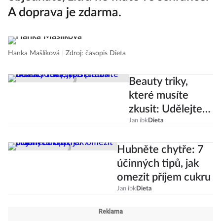
objednáte, zítra ho máte ve schránce.
A doprava je zdarma.
Hanka Mašlíková
|
Zdroj: časopis Dieta
Beauty triky,
které musíte
zkusit: Udělejte si
třeba domácí test
Jan ibk
Dieta
typu pleti
Hubněte chytře: 7
účinných tipů, jak
omezit příjem cukru
Jan ibk
Dieta