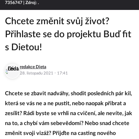
7356747
| Zdroj: .
Chcete změnit svůj život?
Přihlaste se do projektu Buď fit
s Dietou!
redakce Dieta
·
28. listopadu 2021
17:41
Chcete se zbavit nadváhy, shodit posledních pár kil,
která se vás ne a ne pustit, nebo naopak přibrat a
zesílit? Rádi byste se vrhli na cvičení, ale nevíte, jak
na to, a chybí vám sebevědomí? Nebo snad chcete
změnit svoji vizáž? Přijďte na casting nového