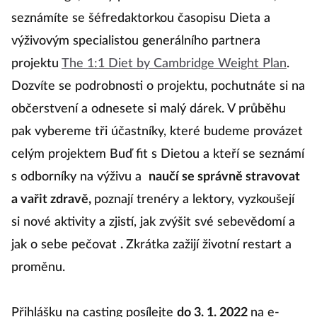
Na castingu, který proběhne
7. 1. 2022 v Praze
, se
seznámíte se šéfredaktorkou časopisu Dieta a
výživovým specialistou generálního partnera
projektu
The 1:1 Diet by Cambridge Weight Plan
.
Dozvíte se podrobnosti o projektu, pochutnáte si na
občerstvení a odnesete si malý dárek. V průběhu
pak vybereme tři účastníky, které budeme provázet
celým projektem Buď fit s Dietou a kteří se seznámí
s odborníky na výživu a
naučí se správně stravovat
a vařit zdravě,
poznají trenéry a lektory, vyzkoušejí
si nové aktivity a zjistí, jak zvýšit své sebevědomí a
jak o sebe pečovat
.
Zkrátka zažijí životní restart a
proměnu.