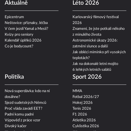
Aktuálně
Léto 2026
Epicentrum
Karlovarský filmový festival
Neštovice: příznaky, léčba
2026
V čem jezdí Yamal a Mesii?
Znamení, že jste potkali někoho
Kvízy pro seniory
z minulého života
Kalendář úplňků 2026
Astronomické úkazy 2026:
Co je bodycount?
zatmění slunce a další
Jak obléci miminko při vysokých
teplotách?
Jak na dokonalé letní mojito
6 lehkých letních salátů
Politika
Sport 2026
Nová superdávka: kdo na ní
MMA
dosáhne?
Fotbal 2026/27
Sjezd sudetských Němců
Hokej 2026
Proč vláda zavádí EET?
Tenis 2026
Padni komu padni
F1 2026
Výpověď z práce vzor
Atletika 2026
Divoký kačer
Cyklistika 2026