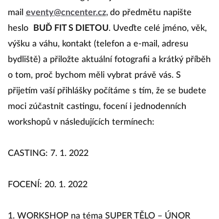
Přihlášku na casting posílejte
do 3. 1. 2022
na e-
mail
eventy@cncenter.cz
,
do předmětu napište
heslo
BUĎ FIT S DIETOU
. Uveďte celé jméno, věk,
výšku a váhu, kontakt (telefon a e-mail, adresu
bydliště) a přiložte aktuální fotografii a krátký příběh
o tom, proč bychom měli vybrat právě vás. S
přijetím vaší přihlášky počítáme s tím, že se budete
moci zúčastnit castingu, focení i jednodenních
workshopů v následujících termínech:
CASTING: 7. 1. 2022
FOCENÍ: 20. 1. 2022