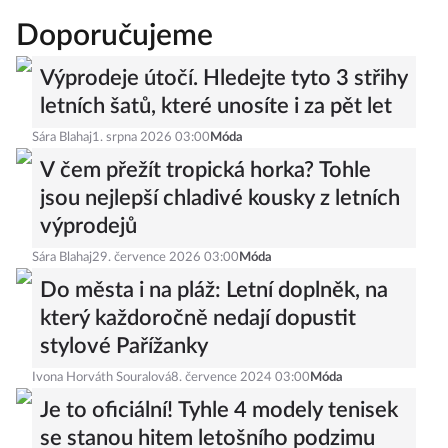
Doporučujeme
Výprodeje útočí. Hledejte tyto 3 střihy
letních šatů, které unosíte i za pět let
Sára Blahaj
1. srpna 2026 03:00
Móda
V čem přežít tropická horka? Tohle
jsou nejlepší chladivé kousky z letních
výprodejů
Sára Blahaj
29. července 2026 03:00
Móda
Do města i na pláž: Letní doplněk, na
který každoročně nedají dopustit
stylové Pařížanky
Ivona Horváth Souralová
8. července 2024 03:00
Móda
Je to oficiální! Tyhle 4 modely tenisek