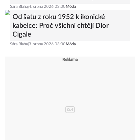
se stanou hitem letošního podzimu
Sára Blahaj
4. srpna 2026 03:00
Móda
Od šatů z roku 1952 k ikonické
kabelce: Proč všichni chtějí Dior
Cigale
Sára Blahaj
3. srpna 2026 03:00
Móda