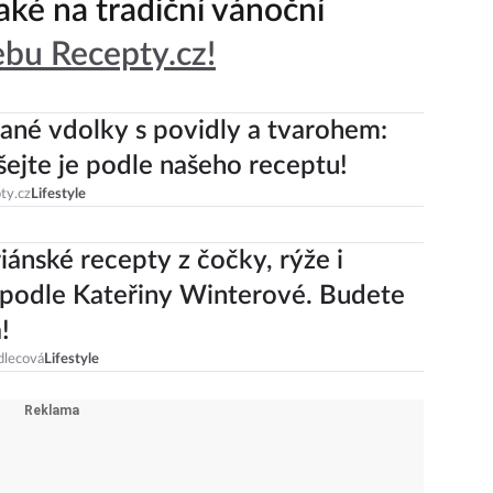
také na tradiční vánoční
bu Recepty.cz!
né vdolky s povidly a tvarohem:
ejte je podle našeho receptu!
ty.cz
Lifestyle
iánské recepty z čočky, rýže i
podle Kateřiny Winterové. Budete
!
dlecová
Lifestyle