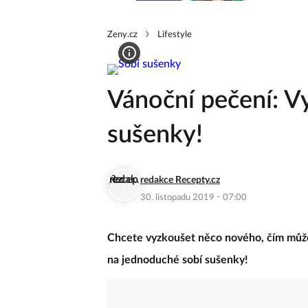
Zeny.cz
Lifestyle
Vánoční pečení: V
sušenky!
redakce Recepty.cz
·
30. listopadu 2019
07:00
Chcete vyzkoušet něco nového, čím může
na jednoduché sobí sušenky!