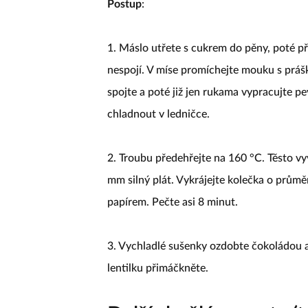
Postup
:
1. Máslo utřete s cukrem do pěny, poté při
nespojí. V míse promíchejte mouku s práš
spojte a poté již jen rukama vypracujte pe
chladnout v ledničce.
2. Troubu předehřejte na 160 °C. Těsto v
mm silný plát. Vykrájejte kolečka o průmě
papírem. Pečte asi 8 minut.
3. Vychladlé sušenky ozdobte čokoládou a
lentilku přimáčkněte.