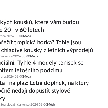
ckých kousků, které vám budou
e 20 i v 60 letech
srpna 2026 03:00
Móda
řežít tropická horka? Tohle jsou
í chladivé kousky z letních výprodejů
 července 2026 03:00
Móda
iciální! Tyhle 4 modely tenisek se
hitem letošního podzimu
srpna 2026 03:00
Móda
a i na pláž: Letní doplněk, na který
čně nedají dopustit stylové
ky
 Souralová
8. července 2024 03:00
Móda