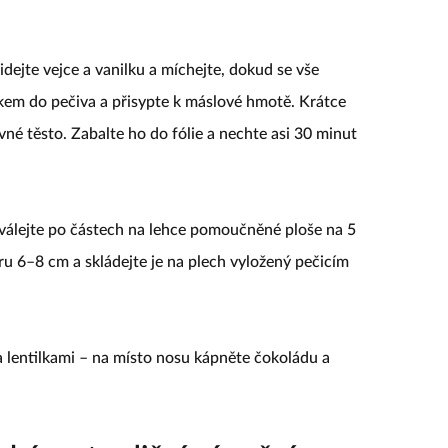
dejte vejce a vanilku a míchejte, dokud se vše
kem do pečiva a přisypte k máslové hmotě. Krátce
vné těsto. Zabalte ho do fólie a nechte asi 30 minut
yválejte po částech na lehce pomoučněné ploše na 5
ru 6–8 cm a skládejte je na plech vyložený pečicím
 lentilkami – na místo nosu kápněte čokoládu a