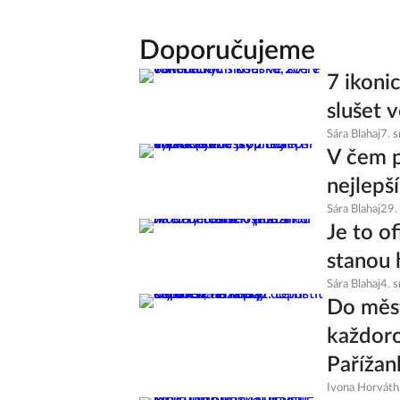
Doporučujeme
7 ikoni
slušet v
Sára Blahaj
7. 
V čem p
nejlepš
Sára Blahaj
29.
Je to of
stanou 
Sára Blahaj
4. 
Do měst
každoro
Pařížan
Ivona Horváth