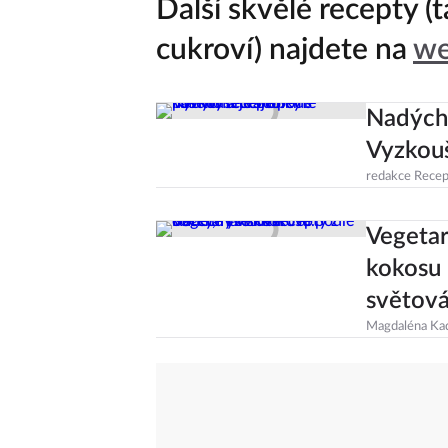
Další skvělé recepty (
cukroví) najdete na
we
Nadýcha
Vyzkouš
redakce Recep
Vegetar
kokosu 
světová
Magdaléna Ka