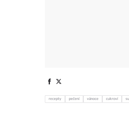
recepty
pečení
vánoce
cukroví
s