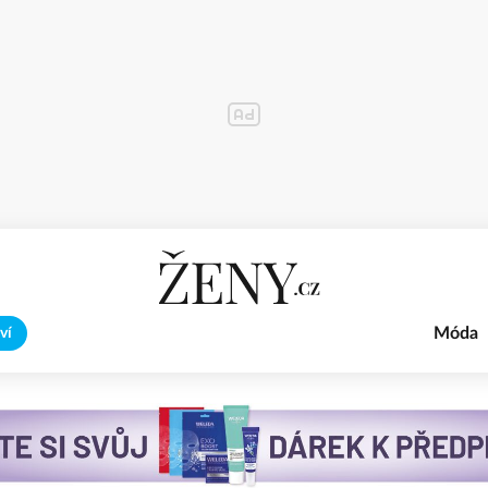
Móda
ví