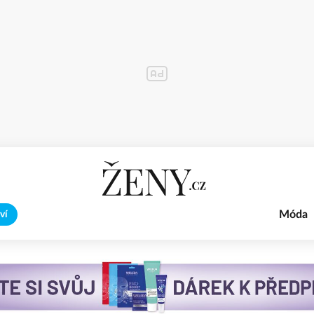
Móda
ví