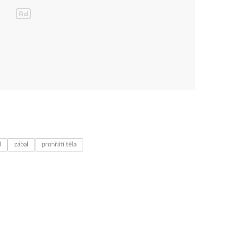
l
zábal
prohřátí těla