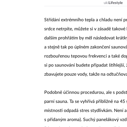
uki
Lifestyle
Střídání extrémního tepla a chladu není 
srdce netrpíte, můžete si v zásadě takové
dalším prohřátím by měl následovat krátký
a stejně tak po úplném zakončení saunová
rozbouřenou tepovou frekvenci a také dopl
si po saunování budete připadat štíhlejší
zbavujete pouze vody, takže na odtučňov
Podobně účinnou procedurou, ale s podsta
parní sauna. Ta se vyhřívá přibližně na 45
místnosti odpadá stres stydlivkám. Není a
s přidaným aroma). Suchý panelákový vzdu