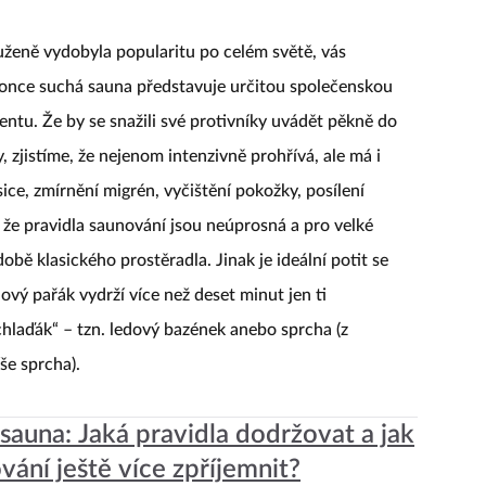
ouženě vydobyla popularitu po celém světě, vás
konce suchá sauna představuje určitou společenskou
mentu. Že by se snažili své protivníky uvádět pěkně do
, zjistíme, že nejenom intenzivně prohřívá, ale má i
ice, zmírnění migrén, vyčištění pokožky, posílení
 že pravidla saunování jsou neúprosná a pro velké
obě klasického prostěradla. Jinak je ideální potit se
vý pařák vydrží více než deset minut jen ti
„chlaďák“ – tzn. ledový bazének anebo sprcha (z
še sprcha).
sauna: Jaká pravidla dodržovat a jak
ování ještě více zpříjemnit?