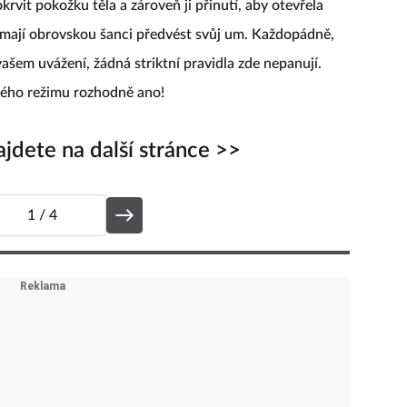
rvit pokožku těla a zároveň ji přinutí, aby otevřela
 mají obrovskou šanci předvést svůj um. Každopádně,
 vašem uvážení, žádná striktní pravidla zde nepanují.
ného režimu rozhodně ano!
najdete na další stránce >>
1
/ 4