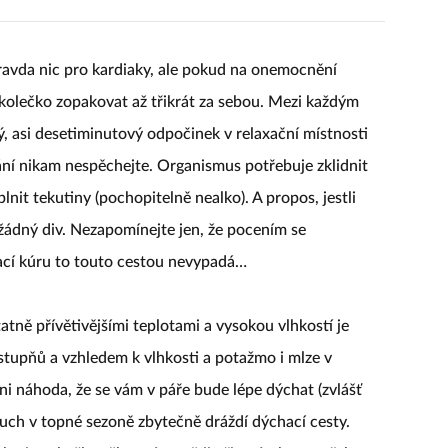
pravda nic pro kardiaky, ale pokud na onemocnění
 kolečko zopakovat až třikrát za sebou. Mezi každým
, asi desetiminutový odpočinek v relaxační místnosti
ní nikam nespěchejte. Organismus potřebuje zklidnit
nit tekutiny (pochopitelně nealko). A propos, jestli
, žádný div. Nezapomínejte jen, že pocením se
ací kúru to touto cestou nevypadá…
tně přívětivějšími teplotami a vysokou vlhkostí je
 stupňů a vzhledem k vlhkosti a potažmo i mlze v
ni náhoda, že se vám v páře bude lépe dýchat (zvlášť
ch v topné sezoně zbytečně dráždí dýchací cesty.