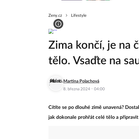
Zeny.cz
Lifestyle
Zima končí, je na 
tělo. Vsaďte na sa
Martina Polachová
·
8. března 2024
04:00
Cítíte se po dlouhé zimě unavená? Dosta
jak dokonale prohřát celé tělo a připravit