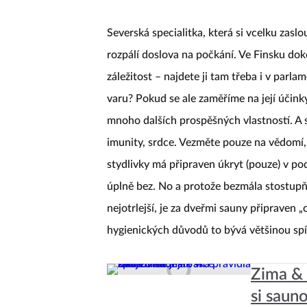
Severská specialitka, která si vcelku zasl
rozpálí doslova na počkání. Ve Finsku do
záležitost – najdete ji tam třeba i v parla
varu? Pokud se ale zaměříme na její účinky
mnoho dalších prospěšných vlastností. A s
imunity, srdce. Vezměte pouze na vědomí,
stydlivky má připraven úkryt (pouze) v pod
úplně bez. No a protože bezmála stostupňo
nejotrlejší, je za dveřmi sauny připraven 
hygienických důvodů to bývá většinou spí
Zima & 
si saun