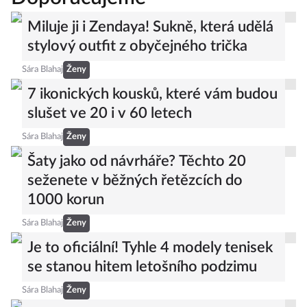
Miluje ji i Zendaya! Sukně, která udělá
stylový outfit z obyčejného trička
Sára Blahaj
Ženy
7 ikonických kousků, které vám budou
slušet ve 20 i v 60 letech
Sára Blahaj
Ženy
Šaty jako od návrháře? Těchto 20
seženete v běžných řetězcích do
1000 korun
Sára Blahaj
Ženy
Je to oficiální! Tyhle 4 modely tenisek
se stanou hitem letošního podzimu
Sára Blahaj
Ženy