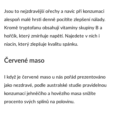
Jsou to nejzdravější ořechy a navíc při konzumaci
alespoň malé hrsti denně pocítíte zlepšení nálady.
Kromě tryptofanu obsahují vitamíny skupiny B a
hořčík, který zmírňuje napětí. Najedete v nich i
niacin, který zlepšuje kvalitu spánku.
Červené maso
I když je červené maso u nás pořád prezentováno
jako nezdravé, podle australské studie pravidelnou
konzumací jehněčího a hovězího masa snížíte
procento svých splínů na polovinu.