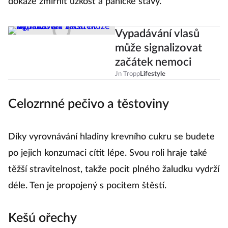
dokáže zmírnit úzkost a panické stavy.
Vypadávání vlasů
může signalizovat
začátek nemoci
Jn Tropp
Lifestyle
Celozrnné pečivo a těstoviny
Díky vyrovnávání hladiny krevního cukru se budete
po jejich konzumaci cítit lépe. Svou roli hraje také
těžší stravitelnost, takže pocit plného žaludku vydrží
déle. Ten je propojený s pocitem štěstí.
Kešú ořechy