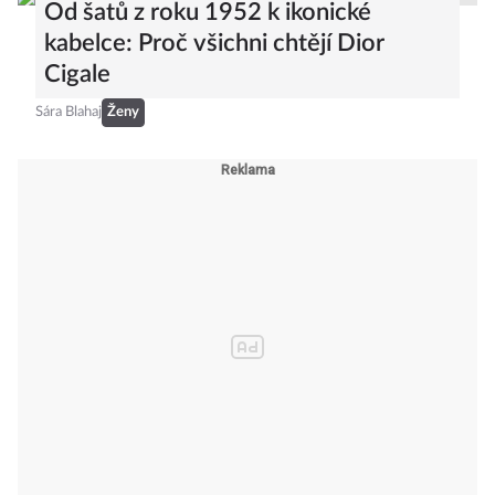
Od šatů z roku 1952 k ikonické
kabelce: Proč všichni chtějí Dior
Cigale
Sára Blahaj
Ženy