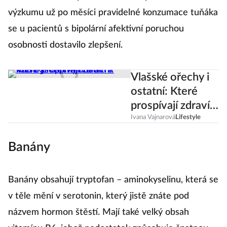
výzkumu už po měsíci pravidelné konzumace tuňáka
se u pacientů s bipolární afektivní poruchou
osobnosti dostavilo zlepšení.
Vlašské ořechy i
ostatní: Které
prospívají zdraví a
které jíst při
Ivana Vajnarová
Lifestyle
hubnutí?
Banány
Banány obsahují tryptofan – aminokyselinu, která se
v těle mění v serotonin, který jistě znáte pod
názvem hormon štěstí. Mají také velký obsah