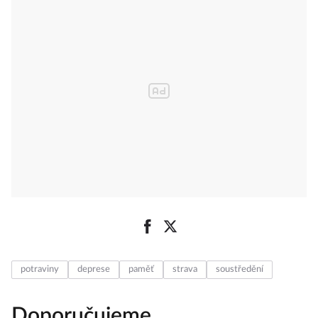
potraviny
deprese
paměť
strava
soustředění
Doporučujeme