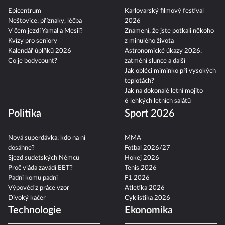
Epicentrum
Karlovarský filmový festival
Neštovice: příznaky, léčba
2026
V čem jezdí Yamal a Mesii?
Znamení, že jste potkali někoho
Kvízy pro seniory
z minulého života
Kalendář úplňků 2026
Astronomické úkazy 2026:
Co je bodycount?
zatmění slunce a další
Jak obléci miminko při vysokých
teplotách?
Jak na dokonalé letní mojito
6 lehkých letních salátů
Politika
Sport 2026
Nová superdávka: kdo na ní
MMA
dosáhne?
Fotbal 2026/27
Sjezd sudetských Němců
Hokej 2026
Proč vláda zavádí EET?
Tenis 2026
Padni komu padni
F1 2026
Výpověď z práce vzor
Atletika 2026
Divoký kačer
Cyklistika 2026
Technologie
Ekonomika