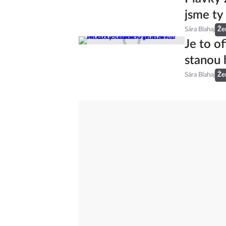
jsme ty
Sára Blahaj
Že
Je to of
stanou 
Sára Blahaj
Že