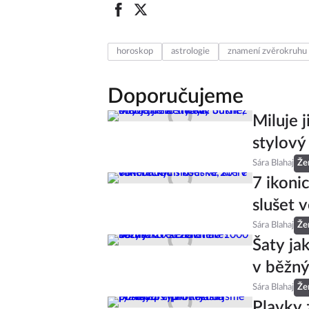
horoskop
astrologie
znamení zvěrokruhu
Doporučujeme
Miluje 
stylový
Sára Blahaj
Že
7 ikoni
slušet v
Sára Blahaj
Že
Šaty ja
v běžný
Sára Blahaj
Že
Plavky 