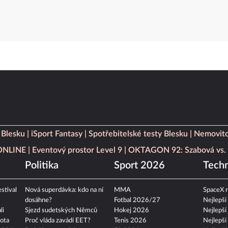
 Blesku
iSport Fantasy
Spotřebitelské testy Blesku
Nemovito
 ONLINE
Eventový prostor Level 9
OKTAGON 92: Szabová vs. 
Politika
Sport 2026
Techn
stival
Nová superdávka: kdo na ní
MMA
SpaceX n
dosáhne?
Fotbal 2026/27
Nejlepší
li
Sjezd sudetských Němců
Hokej 2026
Nejlepší
ota
Proč vláda zavádí EET?
Tenis 2026
Nejlepší