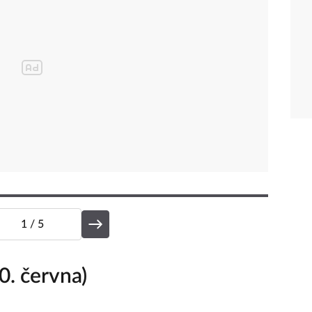
1
/ 5
0. června)