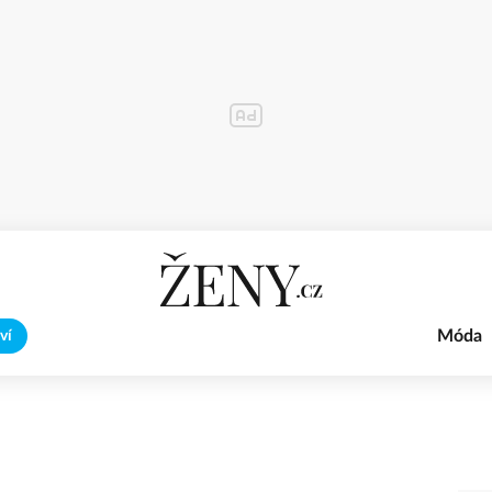
Móda
ví