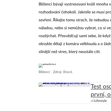
Blíženci bývají vystresovaní kvůli mnoha vě
rozhodování čehokoli. Jakmile se musí pro
sevření. Říkejte tomu strach, že nebudou 
náladou, nebo si nemůžou vybrat, co si ve
rozdýchat. Přesvědčují sami sebe, že kdy
obvykle dělají z komára velblouda a o žádn
silnější než stres, který neustále cítí.
Blíženci
|
Zdroj: iStock
Test oso
první, 
aši
Lifestyle