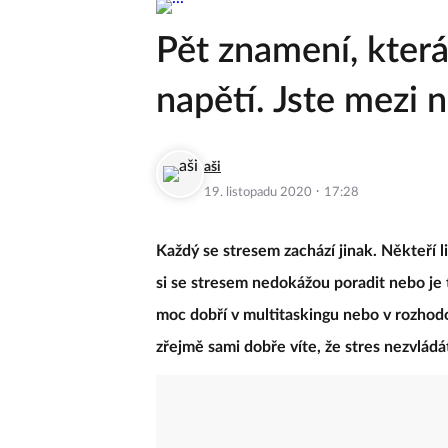
Pět znamení, která
napětí. Jste mezi 
aši
·
19. listopadu 2020
17:28
Každý se stresem zachází jinak. Někteří lid
si se stresem nedokážou poradit nebo je 
moc dobří v multitaskingu nebo v rozhodo
zřejmě sami dobře víte, že stres nezvládá