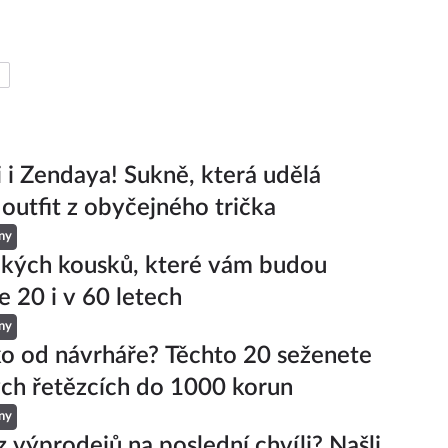
ji i Zendaya! Sukně, která udělá
 outfit z obyčejného trička
ny
ckých kousků, které vám budou
e 20 i v 60 letech
ny
ko od návrháře? Těchto 20 seženete
ch řetězcích do 1000 korun
ny
z výprodejů na poslední chvíli? Našli