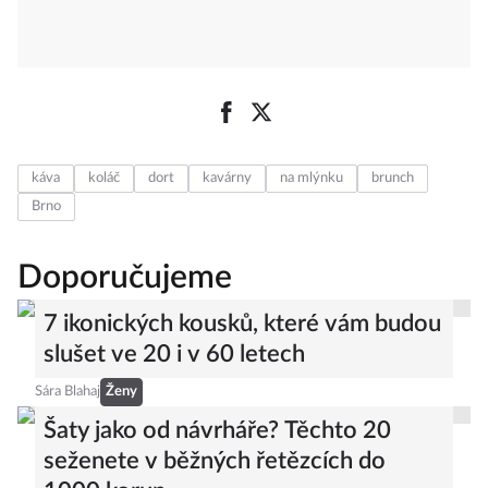
káva
koláč
dort
kavárny
na mlýnku
brunch
Brno
Doporučujeme
7 ikonických kousků, které vám budou
slušet ve 20 i v 60 letech
Sára Blahaj
Ženy
Šaty jako od návrháře? Těchto 20
seženete v běžných řetězcích do