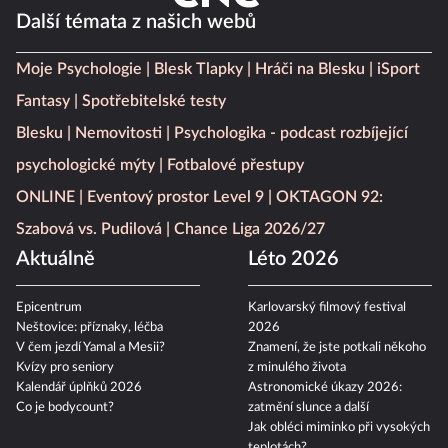
Další témata z našich webů
Moje Psychologie
Blesk Tlapky
Hráči na Blesku
iSport
Fantasy
Spotřebitelské testy
Blesku
Nemovitosti
Psychologika - podcast rozbíjející
psychologické mýty
Fotbalové přestupy
ONLINE
Eventový prostor Level 9
OKTAGON 92:
Szabová vs. Pudilová
Chance Liga 2026/27
Aktuálně
Léto 2026
Epicentrum
Karlovarský filmový festival
Neštovice: příznaky, léčba
2026
V čem jezdí Yamal a Mesii?
Znamení, že jste potkali někoho
Kvízy pro seniory
z minulého života
Kalendář úplňků 2026
Astronomické úkazy 2026:
Co je bodycount?
zatmění slunce a další
Jak obléci miminko při vysokých
teplotách?