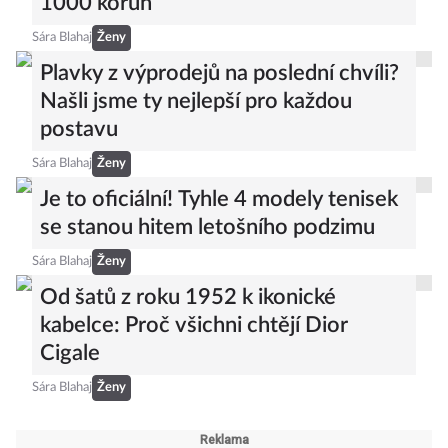
1000 korun
Sára Blahaj
Ženy
Plavky z výprodejů na poslední chvíli?
Našli jsme ty nejlepší pro každou
postavu
Sára Blahaj
Ženy
Je to oficiální! Tyhle 4 modely tenisek
se stanou hitem letošního podzimu
Sára Blahaj
Ženy
Od šatů z roku 1952 k ikonické
kabelce: Proč všichni chtějí Dior
Cigale
Sára Blahaj
Ženy