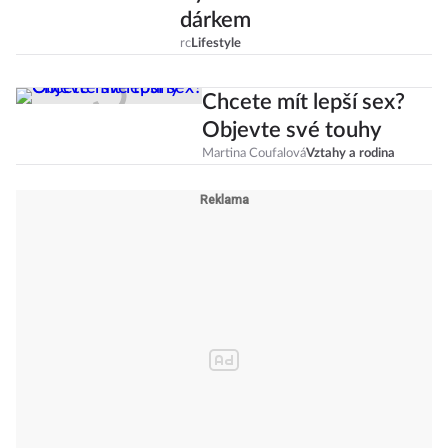
dárkem
rc
Lifestyle
Chcete mít lepší sex?
Objevte své touhy
Martina Coufalová
Vztahy a rodina