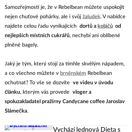
Samozřejmostí je, že v Rebelbean můžete uspokojit
nejen chuťové pohárky, ale i svůj
žaludek
. V nabídce
najdete celou řadu vynikajících
dortů a
koláčů
od
nejlepších místních cukrářů
, nechybí ani oblíbené
plněné bagely.
Jaký je tým, který stojí za tímhle skvělým nápadem,
a co všechno můžete v
brněnském
Rebelbean
ochutnat? To vše se dozvíte
ve videu v úvodu
článku
, kterým vás provede
vloger a
spoluzakladatel pražírny Candycane coffee Jaroslav
Slámečka
.
Vychází lednová Dieta s