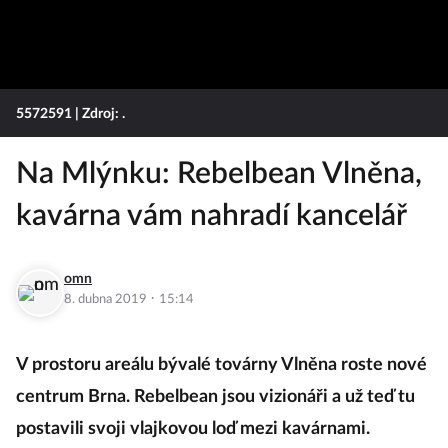
5572591
| Zdroj: .
Na Mlýnku: Rebelbean Vlněna,
kavárna vám nahradí kancelář
omn
·
8. dubna 2019
15:14
V prostoru areálu bývalé továrny Vlněna roste nové
centrum Brna. Rebelbean jsou vizionáři a už teď tu
postavili svoji vlajkovou loď mezi kavárnami.