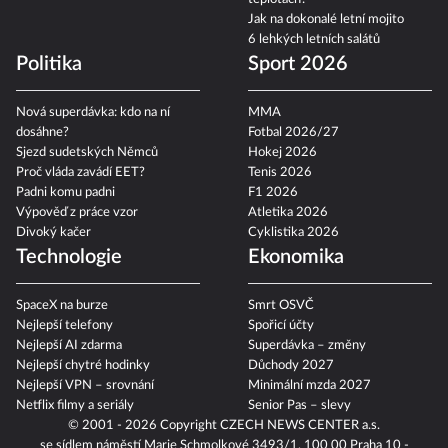
Jak na dokonalé letní mojito
6 lehkých letních salátů
Politika
Sport 2026
Nová superdávka: kdo na ní
MMA
dosáhne?
Fotbal 2026/27
Sjezd sudetských Němců
Hokej 2026
Proč vláda zavádí EET?
Tenis 2026
Padni komu padni
F1 2026
Výpověď z práce vzor
Atletika 2026
Divoký kačer
Cyklistika 2026
Technologie
Ekonomika
SpaceX na burze
Smrt OSVČ
Nejlepší telefony
Spořicí účty
Nejlepší AI zdarma
Superdávka – změny
Nejlepší chytré hodinky
Důchody 2027
Nejlepší VPN – srovnání
Minimální mzda 2027
Netflix filmy a seriály
Senior Pas – slevy
© 2001 - 2026 Copyright
CZECH NEWS CENTER a.s.
se sídlem náměstí Marie Schmolkové 3493/1, 100 00 Praha 10 -