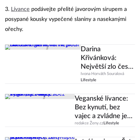
3.
Lívance
podávejte přelité javorovým sirupem a
posypané kousky vypečené slaniny a nasekanými
ořechy.
Darina
Křivánková:
Největší zlo české
gastronomie jsou
Ivona Horváth Souralová
Lifestyle
obědová menu
Veganské lívance:
Bez kynutí, bez
vajec a zvládne je
každý!
redakce Ženy.cz
Lifestyle