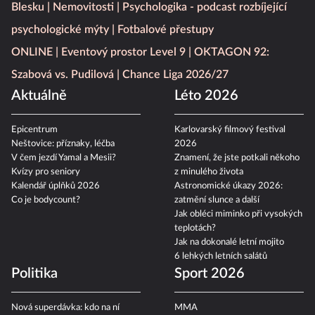
Blesku
Nemovitosti
Psychologika - podcast rozbíjející
psychologické mýty
Fotbalové přestupy
ONLINE
Eventový prostor Level 9
OKTAGON 92:
Szabová vs. Pudilová
Chance Liga 2026/27
Aktuálně
Léto 2026
Epicentrum
Karlovarský filmový festival
Neštovice: příznaky, léčba
2026
V čem jezdí Yamal a Mesii?
Znamení, že jste potkali někoho
Kvízy pro seniory
z minulého života
Kalendář úplňků 2026
Astronomické úkazy 2026:
Co je bodycount?
zatmění slunce a další
Jak obléci miminko při vysokých
teplotách?
Jak na dokonalé letní mojito
6 lehkých letních salátů
Politika
Sport 2026