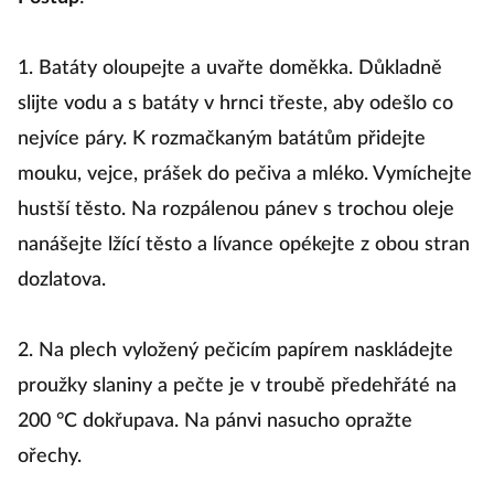
Postup
:
1. Batáty oloupejte a uvařte doměkka. Důkladně
slijte vodu a s batáty v hrnci třeste, aby odešlo co
nejvíce páry. K rozmačkaným batátům přidejte
mouku, vejce, prášek do pečiva a mléko. Vymíchejte
hustší těsto. Na rozpálenou pánev s trochou oleje
nanášejte lžící těsto a lívance opékejte z obou stran
dozlatova.
2. Na plech vyložený pečicím papírem naskládejte
proužky slaniny a pečte je v troubě předehřáté na
200 °C dokřupava. Na pánvi nasucho opražte
ořechy.