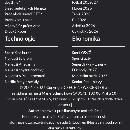
Nová superdávka: kdo na ní
MMA
dosáhne?
Fotbal 2026/27
Sjezd sudetských Němců
Hokej 2026
Proč vláda zavádí EET?
Tenis 2026
Padni komu padni
F1 2026
Výpověď z práce vzor
Atletika 2026
Divoký kačer
Cyklistika 2026
Technologie
Ekonomika
SpaceX na burze
Smrt OSVČ
Nejlepší telefony
Spořicí účty
Nejlepší AI zdarma
Superdávka – změny
Nejlepší chytré hodinky
Důchody 2027
Nejlepší VPN – srovnání
Minimální mzda 2027
Netflix filmy a seriály
Senior Pas – slevy
© 2001 - 2026 Copyright
CZECH NEWS CENTER a.s.
se sídlem náměstí Marie Schmolkové 3493/1, 100 00 Praha 10 -
Strašnice, IČO: 02346826, zapsána v OR, sp.zn. B 19490 a dodavatelé
obsahu
Autorská práva k publikovaným materiálům
Podmínky pro užívání služby informační společnosti
Informace o zpracování osobních údajů
Cookies
Nastavení soukromí