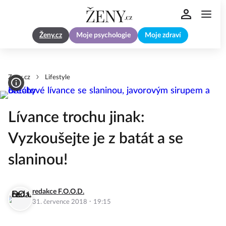
Ženy.cz
Moje psychologie
Moje zdraví
Zeny.cz
Lifestyle
Lívance trochu jinak:
Vyzkoušejte je z batát a se
slaninou!
redakce F.O.O.D.
·
31. července 2018
19:15