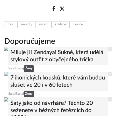
food
recepty
vaření
snídaně
lívance
Doporučujeme
Miluje ji i Zendaya! Sukně, která udělá
stylový outfit z obyčejného trička
Sára Blahaj
Ženy
7 ikonických kousků, které vám budou
slušet ve 20 i v 60 letech
Sára Blahaj
Ženy
Šaty jako od návrháře? Těchto 20
seženete v běžných řetězcích do