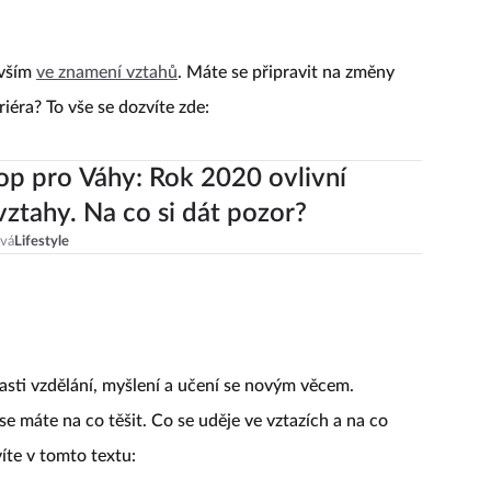
evším
ve znamení vztahů
. Máte se připravit na změny
iéra? To vše se dozvíte zde:
p pro Váhy: Rok 2020 ovlivní
vztahy. Na co si dát pozor?
ová
Lifestyle
lasti vzdělání, myšlení a učení se novým věcem.
se máte na co těšit. Co se uděje ve vztazích a na co
víte v tomto textu: