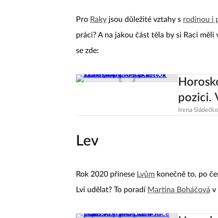
Pro
Raky
jsou důležité vztahy s
rodinou i 
práci? A na jakou část těla by si Raci měl
se zde:
Horosko
pozici.
Irena Sládečk
Lev
Rok 2020 přinese
Lvům
konečně to, po čem
Lvi udělat? To poradí
Martina Boháčová
v 