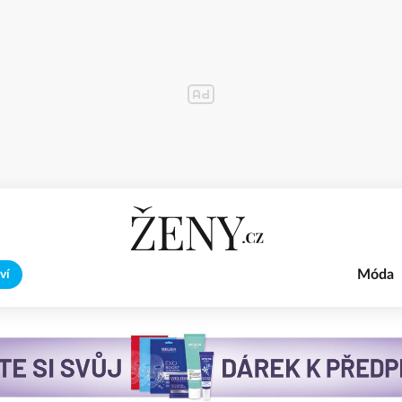
Móda
ví