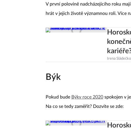
V první polovině nadcházejícího roku maj
hrát v jejich životě významnou roli. Více 
Horosko
konečně
kariéře
Irena Sládečk
Býk
Pokud bude
Býk
v roce 2020
spokojen v je
Na co se tedy zaměřit? Dozvíte se zde:
Horosk