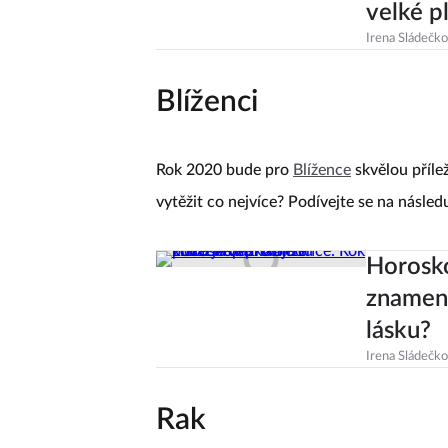
velké p
Irena Sládečk
Blíženci
Rok 2020 bude pro
Blížence
skvělou příle
vytěžit co nejvíce? Podívejte se na následu
Horosko
znamení
lásku?
Irena Sládečk
Rak