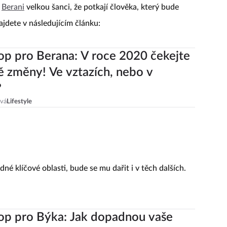
í
Berani
velkou šanci, že potkají člověka, který bude
najdete v následujícím článku:
p pro Berana: V roce 2020 čekejte
 změny! Ve vztazích, nebo v
?
ová
Lifestyle
dné klíčové oblasti, bude se mu dařit i v těch dalších.
op pro Býka: Jak dopadnou vaše