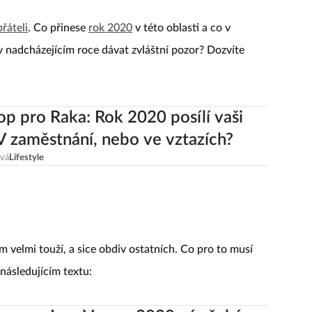
přáteli
. Co přinese
rok 2020
v této oblasti a co v
i v nadcházejícím roce dávat zvláštní pozor? Dozvíte
p pro Raka: Rok 2020 posílí vaši
 V zaměstnání, nebo ve vztazích?
ová
Lifestyle
 velmi touží, a sice obdiv ostatních. Co pro to musí
následujícím textu: