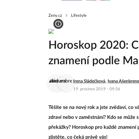
Zeny.cz
Lifestyle
Horoskop 2020: Co
znamení podle Ma
,
Irena Sládečková
Ivana Ašenbren
·
19. prosince 2019
09:36
Těšíte se na nový rok a jste zvědaví, co 
zdraví nebo v zaměstnání? Kdo se může s
překážky? Horoskop pro každé znamení př
zjistěte, co čeká právě vás!