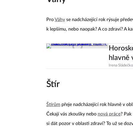
Pro
Váhy
se nadcházející rok rýsuje před
k lepšímu, nebo naopak? A co zdraví? A kar
Horosko
hlavně 
Irena Sládečk
Štír
Štírům
přeje nadcházející rok hlavně v ob
Čekají vás zkoušky nebo
nová práce
? Pak 
si dát pozor v oblasti zdraví? To už se doz