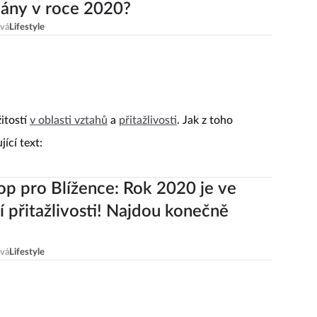
lány v roce 2020?
ová
Lifestyle
žitostí
v oblasti vztahů
a
přitažlivosti
. Jak z toho
jící text:
p pro Blížence: Rok 2020 je ve
 přitažlivosti! Najdou konečně
ová
Lifestyle