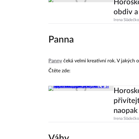
Horosko
obdiv a
Irena Sládečk
Panna
Panny
čeká velmi kreativní rok. V jakých 
Čtěte zde:
Horosk
přivíte
naopak
Irena Sládečk
Váhy