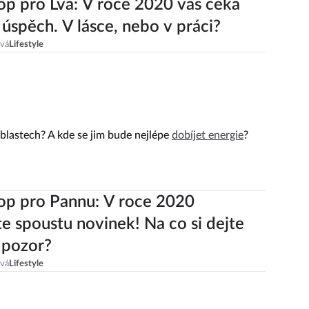
p pro Lva: V roce 2020 vás čeká
 úspěch. V lásce, nebo v práci?
ová
Lifestyle
oblastech? A kde se jim bude nejlépe
dobíjet energie
?
op pro Pannu: V roce 2020
jte spoustu novinek! Na co si dejte
 pozor?
ová
Lifestyle