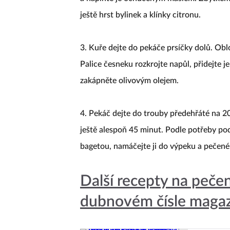
ještě hrst bylinek a klínky citronu.
3. Kuře dejte do pekáče prsíčky dolů. Obl
Palice česneku rozkrojte napůl, přidejte j
zakápněte olivovým olejem.
4. Pekáč dejte do trouby předehřáté na 2
ještě alespoň 45 minut. Podle potřeby pod
bagetou, namáčejte ji do výpeku a pečen
Další recepty na peče
dubnovém čísle magaz