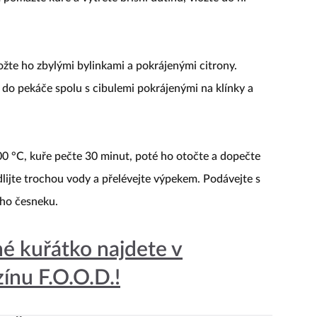
ožte ho zbylými bylinkami a pokrájenými citrony.
e do pekáče spolu s cibulemi pokrájenými na klínky a
00 °C, kuře pečte 30 minut, poté ho otočte a dopečte
lijte trochou vody a přelévejte výpekem. Podávejte s
ého česneku.
né kuřátko najdete v
ínu F.O.O.D.!