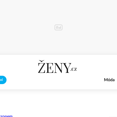
Móda
ví