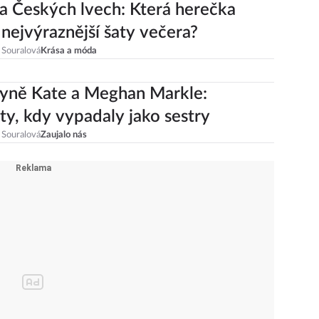
 Českých lvech: Která herečka
 nejvýraznější šaty večera?
 Souralová
Krása a móda
yně Kate a Meghan Markle:
, kdy vypadaly jako sestry
 Souralová
Zaujalo nás