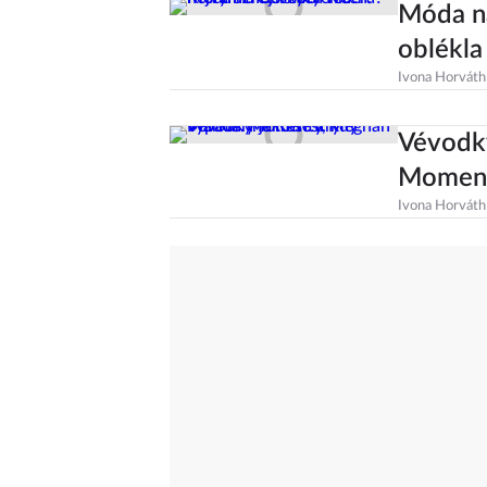
Móda na
oblékla
Ivona Horváth
Vévodk
Momenty
Ivona Horváth