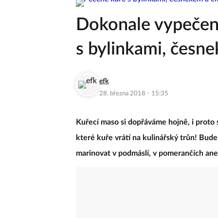
Dokonale vypečen
s bylinkami, česn
efk
·
28. března 2018
15:35
Kuřecí maso si dopřáváme hojně, i proto 
které kuře vrátí na kulinářský trůn! Bud
marinovat v podmáslí, v pomerančích ane