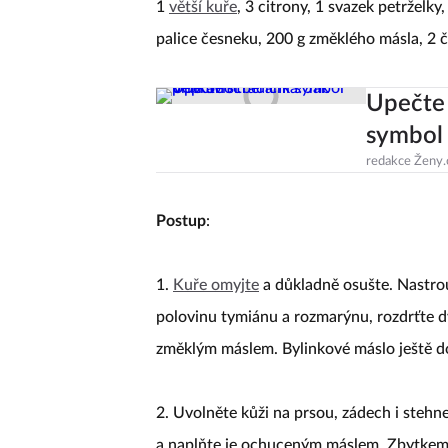
1
větší kuře
, 3 citrony, 1 svazek petrželk
palice česneku, 200 g změklého másla, 2 če
Upečte 
symbol 
redakce Ženy.
Postup
:
1.
Kuře omyjte
a důkladně osušte. Nastrou
polovinu tymiánu a rozmarýnu, rozdrťte d
změklým máslem. Bylinkové máslo ještě do
2. Uvolněte kůži na prsou, zádech i stehn
a naplňte je ochuceným máslem. Zbytkem p