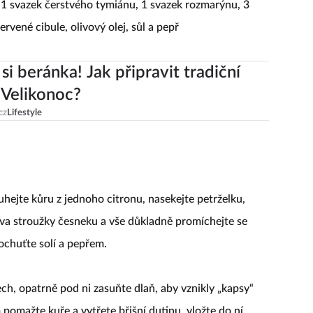
y, 1 svazek čerstvého tymiánu, 1 svazek rozmarýnu, 3
rvené cibule, olivový olej, sůl a pepř
si beránka! Jak připravit tradiční
Velikonoc?
cz
Lifestyle
hejte kůru z jednoho citronu, nasekejte petrželku,
va stroužky česneku a vše důkladně promíchejte se
chuťte solí a pepřem.
ech, opatrně pod ni zasuňte dlaň, aby vznikly „kapsy“
omažte kuře a vytřete břišní dutinu, vložte do ní