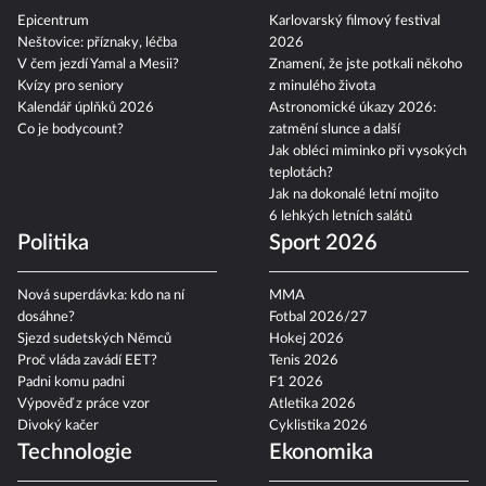
Epicentrum
Karlovarský filmový festival
Neštovice: příznaky, léčba
2026
V čem jezdí Yamal a Mesii?
Znamení, že jste potkali někoho
Kvízy pro seniory
z minulého života
Kalendář úplňků 2026
Astronomické úkazy 2026:
Co je bodycount?
zatmění slunce a další
Jak obléci miminko při vysokých
teplotách?
Jak na dokonalé letní mojito
6 lehkých letních salátů
Politika
Sport 2026
Nová superdávka: kdo na ní
MMA
dosáhne?
Fotbal 2026/27
Sjezd sudetských Němců
Hokej 2026
Proč vláda zavádí EET?
Tenis 2026
Padni komu padni
F1 2026
Výpověď z práce vzor
Atletika 2026
Divoký kačer
Cyklistika 2026
Technologie
Ekonomika