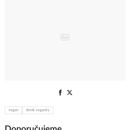
vegan
deník veganky
Doporučujeme