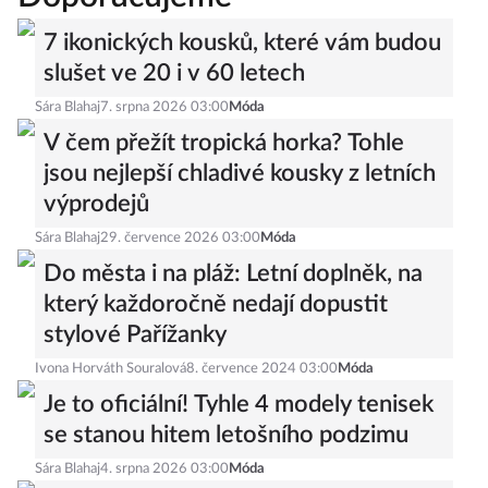
7 ikonických kousků, které vám budou
slušet ve 20 i v 60 letech
Sára Blahaj
7. srpna 2026 03:00
Móda
V čem přežít tropická horka? Tohle
jsou nejlepší chladivé kousky z letních
výprodejů
Sára Blahaj
29. července 2026 03:00
Móda
Do města i na pláž: Letní doplněk, na
který každoročně nedají dopustit
stylové Pařížanky
Ivona Horváth Souralová
8. července 2024 03:00
Móda
Je to oficiální! Tyhle 4 modely tenisek
se stanou hitem letošního podzimu
Sára Blahaj
4. srpna 2026 03:00
Móda