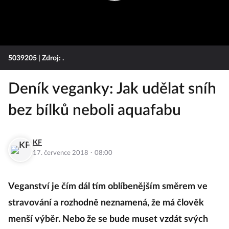
5039205
| Zdroj: .
Deník veganky: Jak udělat sníh
bez bílků neboli aquafabu
KF
·
17. července 2018
08:00
Veganství je čím dál tím oblíbenějším směrem ve
stravování a rozhodně neznamená, že má člověk
menší výběr. Nebo že se bude muset vzdát svých