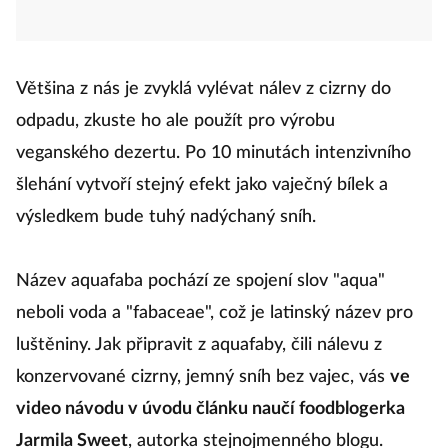
Většina z nás je zvyklá vylévat nálev z cizrny do
odpadu, zkuste ho ale použít pro výrobu
veganského dezertu. Po 10 minutách intenzivního
šlehání vytvoří stejný efekt jako vaječný bílek a
výsledkem bude tuhý nadýchaný sníh.
Název aquafaba pochází ze spojení slov "aqua"
neboli voda a "fabaceae", což je latinský název pro
luštěniny. Jak připravit z aquafaby, čili nálevu z
konzervované cizrny, jemný sníh bez vajec, vás
ve
video návodu v úvodu článku naučí foodblogerka
Jarmila Sweet
, autorka stejnojmenného blogu.