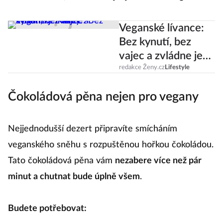
Veganské lívance:
Bez kynutí, bez
vajec a zvládne je
každý!
redakce Ženy.cz
Lifestyle
Čokoládová pěna nejen pro vegany
Nejjednodušší dezert připravíte smícháním
veganského sněhu s rozpuštěnou hořkou čokoládou.
Tato čokoládová pěna vám
nezabere více než pár
minut a chutnat bude úplně všem
.
Budete potřebovat: