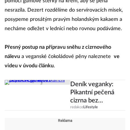
pomocí gumové stěrky na krém, aby se pěna
nesrazila. Dezert rozdělíme do servírovacích misek,
posypeme prosátým pravým holandským kakaem a
necháme odležet v lednici nebo rovnou podáváme.
Přesný postup na přípravu sněhu z cizrnového
nálevu
a veganské čokoládové pěny naleznete
ve
videu v úvodu článku
.
Deník veganky:
Pikantní pečená
cizrna bez
zbytečného tuku
redakce
Lifestyle