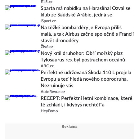
E15.cz
Sparta má nabídku na Haraslína! Ozval se
klub ze Saúdské Arábie, jedná se
iSport.cz
Na těžké bombardéry je Evropa příliš
malá, a tak Airbus začne společně s Francií
stavět dronodéry
Živě.cz
Nový král druhohor: Obří mořský plaz
Tylosaurus rex byl postrachem oceánů
ABC.cz
Perfektně udržovaná Škoda 110 L projela
Evropu a teď hledá nového dobrodruha.
Nezruinuje vás
AutoRevue.cz
RECEPT: Perfektní letní kombinace, které
tě zchladí, i kdybys nechtěl*a
HeyFomo