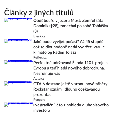
Články z jiných titulů
Oběť bouře v jezeru Most: Zemřel táta
Dominik (†28), zanechal po sobě Tobiáška
(3)
Blesk.cz
Jaké bude vyvíjet počasí? Až 45 stupňů,
což se dlouhodobě nedá vydržet, varuje
klimatolog Radim Tolasz
Reflex.cz
Perfektně udržovaná Škoda 110 L projela
Evropu a teď hledá nového dobrodruha.
Nezruinuje vás
Auto.cz
GTA 6 dostane ještě v srpnu nové záběry.
Rockstar oznámil dlouho očekávanou
prezentaci
Poggers
(Ne)tradiční léto z pohledu dluhopisového
investora