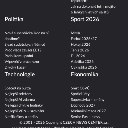
teplotách?
Jak na dokonalé letní mojito
6 lehkých letních salátů
Politika
Sport 2026
Nová superdávka: kdo na ní
MMA
dosáhne?
Fotbal 2026/27
Sjezd sudetských Němců
Hokej 2026
Proč vláda zavádí EET?
Tenis 2026
Padni komu padni
F1 2026
Výpověď z práce vzor
Atletika 2026
Divoký kačer
Cyklistika 2026
Technologie
Ekonomika
SpaceX na burze
Smrt OSVČ
Nejlepší telefony
Spořicí účty
Nejlepší AI zdarma
Superdávka – změny
Nejlepší chytré hodinky
Důchody 2027
Nejlepší VPN – srovnání
Minimální mzda 2027
Netflix filmy a seriály
Senior Pas – slevy
© 2001 - 2026 Copyright
CZECH NEWS CENTER a.s.