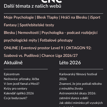
Další témata z našich webů
Moje Psychologie
Blesk Tlapky
Hráči na Blesku
iSport
Fantasy
Spotřebitelské testy
Blesku
Nemovitosti
Psychologika - podcast rozbíjející
psychologické mýty
Fotbalové přestupy
ONLINE
Eventový prostor Level 9
OKTAGON 92:
Szabová vs. Pudilová
Chance Liga 2026/27
Aktuálně
Léto 2026
Epicentrum
Karlovarský filmový festival
Neštovice: příznaky, léčba
2026
V čem jezdí Yamal a Mesii?
Znamení, že jste potkali někoho
Kvízy pro seniory
z minulého života
Kalendář úplňků 2026
Astronomické úkazy 2026:
Co je bodycount?
zatmění slunce a další
Jak obléci miminko při vysokých