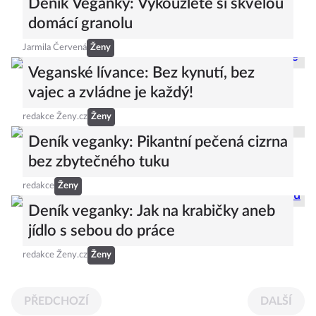
Deník Veganky: Vykouzlete si skvělou
domácí granolu
Jarmila Červená
Ženy
Veganské lívance: Bez kynutí, bez
vajec a zvládne je každý!
redakce Ženy.cz
Ženy
Deník veganky: Pikantní pečená cizrna
bez zbytečného tuku
redakce
Ženy
Deník veganky: Jak na krabičky aneb
jídlo s sebou do práce
redakce Ženy.cz
Ženy
PŘEDCHOZÍ
DALŠÍ