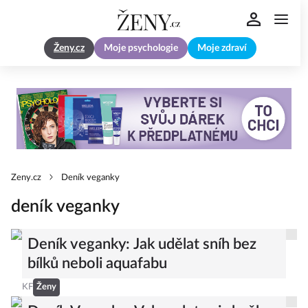
Ženy.cz
Moje psychologie
Moje zdraví
Zeny.cz
Deník veganky
deník veganky
Deník veganky: Jak udělat sníh bez
bílků neboli aquafabu
KF
Ženy