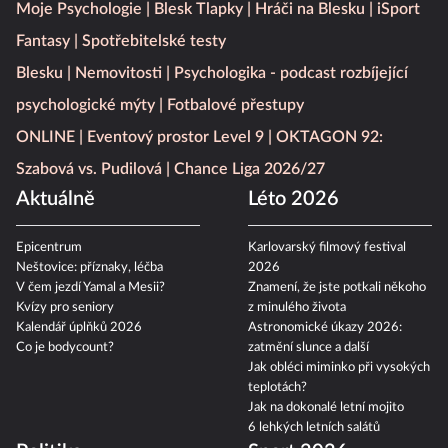
Moje Psychologie
Blesk Tlapky
Hráči na Blesku
iSport
Fantasy
Spotřebitelské testy
Blesku
Nemovitosti
Psychologika - podcast rozbíjející
psychologické mýty
Fotbalové přestupy
ONLINE
Eventový prostor Level 9
OKTAGON 92:
Szabová vs. Pudilová
Chance Liga 2026/27
Aktuálně
Léto 2026
Epicentrum
Karlovarský filmový festival
Neštovice: příznaky, léčba
2026
V čem jezdí Yamal a Mesii?
Znamení, že jste potkali někoho
Kvízy pro seniory
z minulého života
Kalendář úplňků 2026
Astronomické úkazy 2026:
Co je bodycount?
zatmění slunce a další
Jak obléci miminko při vysokých
teplotách?
Jak na dokonalé letní mojito
6 lehkých letních salátů