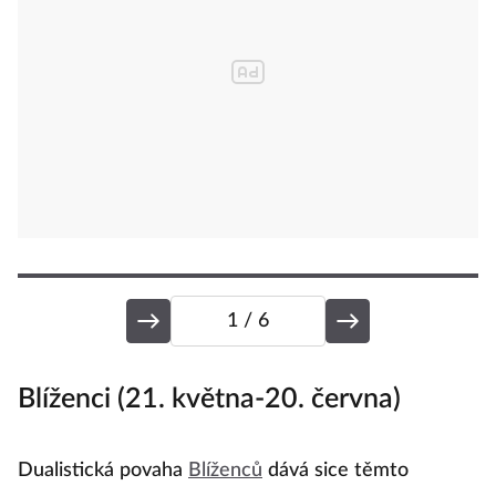
1
/ 6
Blíženci (21. května-20. června)
R
Dualistická povaha
Blíženců
dává sice těmto
R