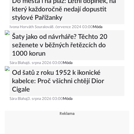
Do města i na pláž: Letní doplněk, na
který každoročně nedají dopustit
stylové Pařížanky
Ivona Horváth Souralová
8. července 2024 03:00
Móda
Šaty jako od návrháře? Těchto 20
seženete v běžných řetězcích do
1000 korun
Sára Blahaj
6. srpna 2026 03:00
Móda
Od šatů z roku 1952 k ikonické
kabelce: Proč všichni chtějí Dior
Cigale
Sára Blahaj
3. srpna 2026 03:00
Móda