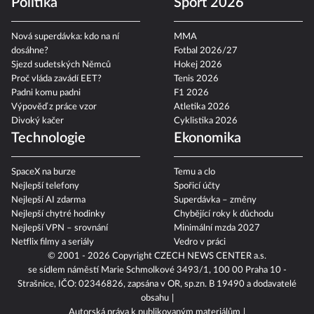
Politika
Sport 2026
Nová superdávka: kdo na ní
MMA
dosáhne?
Fotbal 2026/27
Sjezd sudetských Němců
Hokej 2026
Proč vláda zavádí EET?
Tenis 2026
Padni komu padni
F1 2026
Výpověď z práce vzor
Atletika 2026
Divoký kačer
Cyklistika 2026
Technologie
Ekonomika
SpaceX na burze
Temu a clo
Nejlepší telefony
Spořicí účty
Nejlepší AI zdarma
Superdávka – změny
Nejlepší chytré hodinky
Chybějící roky k důchodu
Nejlepší VPN – srovnání
Minimální mzda 2027
Netflix filmy a seriály
Vedro v práci
© 2001 - 2026 Copyright
CZECH NEWS CENTER a.s.
se sídlem náměstí Marie Schmolkové 3493/1, 100 00 Praha 10 -
Strašnice, IČO: 02346826, zapsána v OR, sp.zn. B 19490 a dodavatelé
obsahu
Autorská práva k publikovaným materiálům