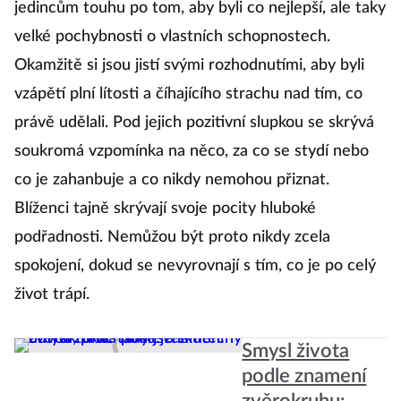
jedincům touhu po tom, aby byli co nejlepší, ale taky
ro
velké pochybnosti o vlastních schopnostech.
uv
Okamžitě si jsou jistí svými rozhodnutími, aby byli
Vž
vzápětí plní lítosti a číhajícího strachu nad tím, co
co
právě udělali. Pod jejich pozitivní slupkou se skrývá
dr
soukromá vzpomínka na něco, za co se stydí nebo
ne
co je zahanbuje a co nikdy nemohou přiznat.
po
Blíženci tajně skrývají svoje pocity hluboké
kt
podřadnosti. Nemůžou být proto nikdy zcela
n
spokojení, dokud se nevyrovnají s tím, co je po celý
c
život trápí.
Smysl života
podle znamení