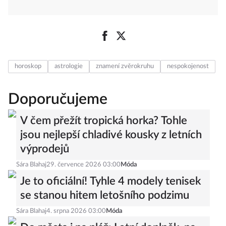
horoskop
astrologie
znamení zvěrokruhu
nespokojenost
Doporučujeme
V čem přežít tropická horka? Tohle
jsou nejlepší chladivé kousky z letních
výprodejů
Sára Blahaj
29. července 2026 03:00
Móda
Je to oficiální! Tyhle 4 modely tenisek
se stanou hitem letošního podzimu
Sára Blahaj
4. srpna 2026 03:00
Móda