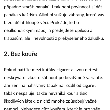
případné smršti panáků. I tak není povinnost si dát
panáka s každým. Alkohol snižuje zábrany, které vás
brzdí dělat hloupé věci. Prokládejte ho
nealkoholickými nápoji a předejdete opilosti a
trapasům, ale i nevolnosti z překyseleného žaludku.
2. Bez kouře
Pokud patříte mezi kuřáky cigaret a svou neřest
neskrýváte, zkuste sáhnout po bezdýmné variantě.
Zařízení na nahřívaný tabák na rozdíl od cigaret
tabák nespaluje, takže nevzniká kouř s tisíci
škodlivých látek, z nichž mnohé způsobují vážné
nemoci. Nebudete cítit kouřem, který je pro vaše