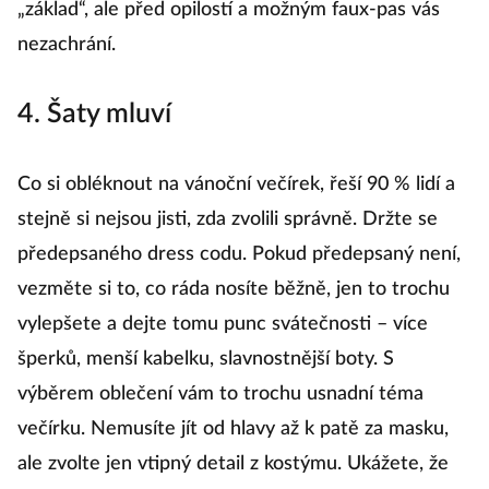
„základ“, ale před opilostí a možným faux-pas vás
nezachrání.
4. Šaty mluví
Co si obléknout na vánoční večírek, řeší 90 % lidí a
stejně si nejsou jisti, zda zvolili správně. Držte se
předepsaného dress codu. Pokud předepsaný není,
vezměte si to, co ráda nosíte běžně, jen to trochu
vylepšete a dejte tomu punc svátečnosti – více
šperků, menší kabelku, slavnostnější boty. S
výběrem oblečení vám to trochu usnadní téma
večírku. Nemusíte jít od hlavy až k patě za masku,
ale zvolte jen vtipný detail z kostýmu. Ukážete, že