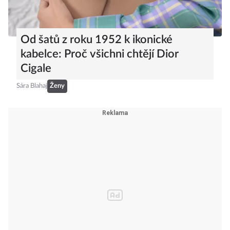
Od šatů z roku 1952 k ikonické
kabelce: Proč všichni chtějí Dior
Cigale
Sára Blahaj
Ženy