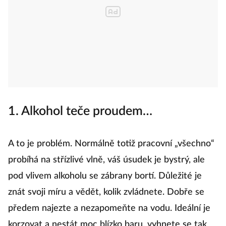
1. Alkohol teče proudem…
A to je problém. Normálně totiž pracovní „všechno“
probíhá na střízlivé vlně, váš úsudek je bystrý, ale
pod vlivem alkoholu se zábrany bortí. Důležité je
znát svoji míru a vědět, kolik zvládnete. Dobře se
předem najezte a nezapomeňte na vodu. Ideální je
korzovat a nestát moc blízko baru, vyhnete se tak