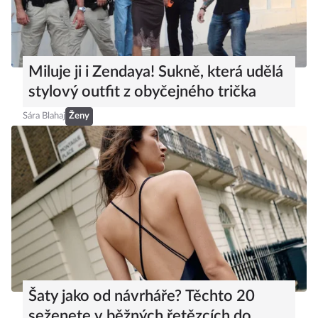
Miluje ji i Zendaya! Sukně, která udělá
stylový outfit z obyčejného trička
Sára Blahaj
Ženy
Šaty jako od návrháře? Těchto 20
seženete v běžných řetězcích do