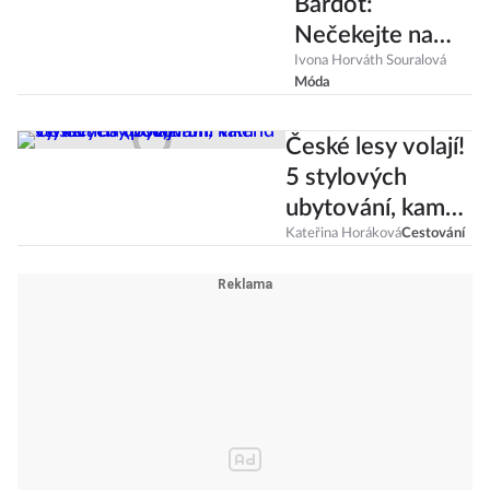
Bardot:
Nečekejte na
zimu, kozačky se
Ivona Horváth Souralová
Móda
letos nosí k
minisukním
České lesy volají!
5 stylových
ubytování, kam
vyrazit na
Kateřina Horáková
Cestování
(pod)zimní víkend