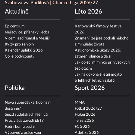
Szabová vs. Pudilová
Chance Liga 2026/27
Aktuálně
Léto 2026
Epicentrum
Karlovarský filmový festival
Neštovice: příznaky, léčba
2026
V čem jezdí Yamal a Mesii?
Znamení, že jste potkali někoho
Kvízy pro seniory
z minulého života
Kalendář úplňků 2026
Astronomické úkazy 2026:
Co je bodycount?
zatmění slunce a další
Jak obléci miminko při vysokých
teplotách?
Jak na dokonalé letní mojito
6 lehkých letních salátů
Politika
Sport 2026
Nová superdávka: kdo na ní
MMA
dosáhne?
Fotbal 2026/27
Sjezd sudetských Němců
Hokej 2026
Proč vláda zavádí EET?
Tenis 2026
Padni komu padni
F1 2026
Výpověď z práce vzor
Atletika 2026