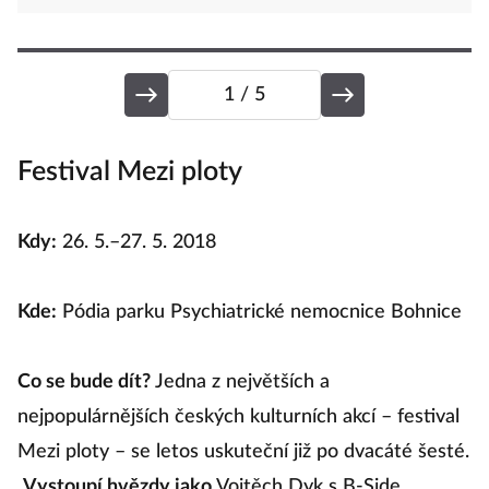
1
/ 5
Festival Mezi ploty
2
v
Kdy:
26. 5.–27. 5. 2018
K
Kde:
Pódia parku Psychiatrické nemocnice Bohnice
K
Co se bude dít?
Jedna z největších a
nejpopulárnějších českých kulturních akcí – festival
C
Mezi ploty – se letos uskuteční již po dvacáté šesté.
Vystoupí hvězdy jako
Vojtěch Dyk s B-Side
Li