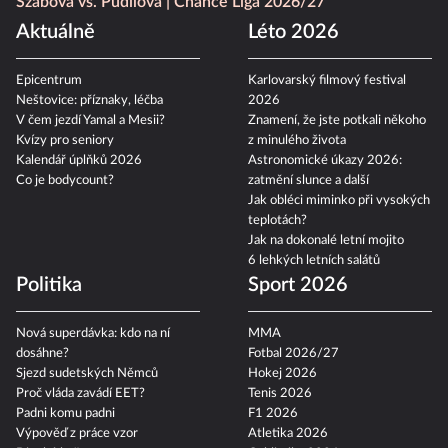
Szabová vs. Pudilová
Chance Liga 2026/27
Aktuálně
Léto 2026
Epicentrum
Karlovarský filmový festival
Neštovice: příznaky, léčba
2026
V čem jezdí Yamal a Mesii?
Znamení, že jste potkali někoho
Kvízy pro seniory
z minulého života
Kalendář úplňků 2026
Astronomické úkazy 2026:
Co je bodycount?
zatmění slunce a další
Jak obléci miminko při vysokých
teplotách?
Jak na dokonalé letní mojito
6 lehkých letních salátů
Politika
Sport 2026
Nová superdávka: kdo na ní
MMA
dosáhne?
Fotbal 2026/27
Sjezd sudetských Němců
Hokej 2026
Proč vláda zavádí EET?
Tenis 2026
Padni komu padni
F1 2026
Výpověď z práce vzor
Atletika 2026