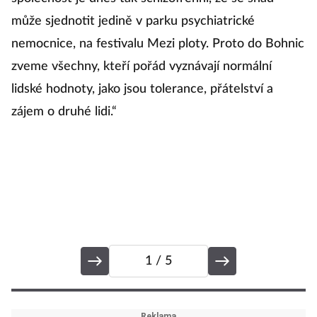
může sjednotit jedině v parku psychiatrické
Č
nemocnice, na festivalu Mezi ploty. Proto do Bohnic
N
zveme všechny, kteří pořád vyznávají normální
n
lidské hodnoty, jako jsou tolerance, přátelství a
K
zájem o druhé lidi.“
Ka
si
Sv
1
/ 5