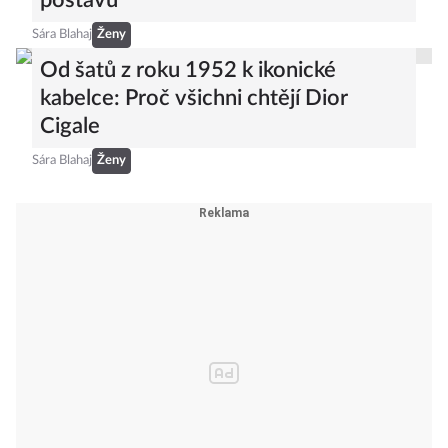
postavu
Sára Blahaj
Ženy
Od šatů z roku 1952 k ikonické
kabelce: Proč všichni chtějí Dior
Cigale
Sára Blahaj
Ženy