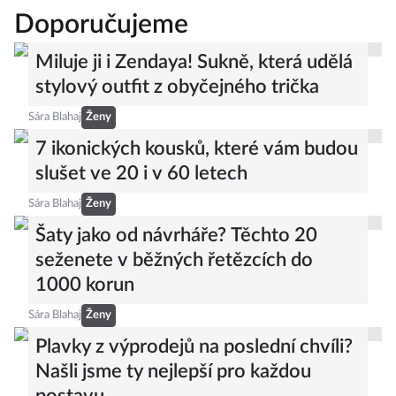
Doporučujeme
Miluje ji i Zendaya! Sukně, která udělá
stylový outfit z obyčejného trička
Sára Blahaj
Ženy
7 ikonických kousků, které vám budou
slušet ve 20 i v 60 letech
Sára Blahaj
Ženy
Šaty jako od návrháře? Těchto 20
seženete v běžných řetězcích do
1000 korun
Sára Blahaj
Ženy
Plavky z výprodejů na poslední chvíli?
Našli jsme ty nejlepší pro každou