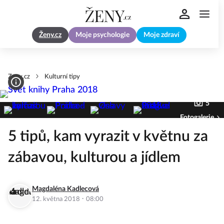
Ženy.cz
Moje psychologie
Moje zdraví
Zeny.cz
Kulturní tipy
5
Fotogalerie
5 tipů, kam vyrazit v květnu za
zábavou, kulturou a jídlem
Magdaléna Kadlecová
·
12. května 2018
08:00