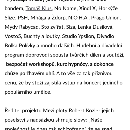
bandem,
Tomáš Klus
, No Name, Xindl X, Horkýže
n
Slíže, PSH, Mňága a Žďorp, N.O.H.A., Prago Union,
k
Mydy Rabycad, Sto zvířat, Slza, Lenka Dusilová,
vy
Vosto5, Buchty a loutky, Studio Ypsilon, Divadlo
K
Bolka Polívky a mnoho dalších. Hudební a divadelní
G
program doprovodí spousta tvůrčích dílen a soutěží,
c
bezpočet workshopů, kurz hypnózy, a dokonce
M
chůze po žhavém uhlí
. A to vše za tak příznivou
z
cenu, že by stěží zajistila vstup na koncert jediného
p
populárního umělce.
p
F
Ředitel projektu Mezi ploty Robert Kozler jejich
j
poselství s nadsázkou shrnuje slovy: „Naše
a
společnost je dnes tak schizofrenní, že se snad
V