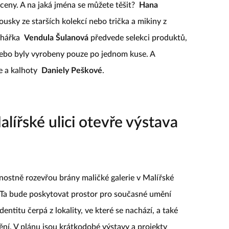
 ceny. A na jaká jména se můžete těšit?
Hana
ousky ze starších kolekcí nebo trička a mikiny z
rhářka
Vendula Šulanová
předvede selekci produktů,
nebo byly vyrobeny pouze po jednom kuse. A
e a kalhoty
Daniely Peškové
.
Malířské ulici otevře výstava
nostně rozevřou brány maličké galerie v Malířské
 Ta bude poskytovat prostor pro současné umění
entitu čerpá z lokality, ve které se nachází, a také
ní. V plánu jsou krátkodobé výstavy a projekty