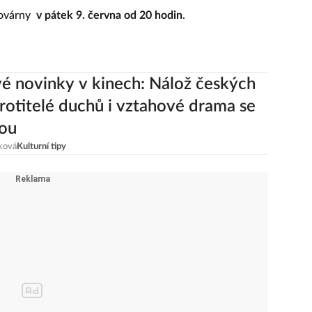
továrny
v pátek 9. června od 20 hodin
.
 novinky v kinech: Nálož českých
Krotitelé duchů i vztahové drama se
ou
ková
Kulturní tipy