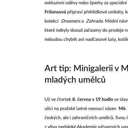
exkluzivní oděvy nebo šperky za speciální
Frišonsová
připraví přehlídkové unikáty, k
kolekcí
Dreamers
a
Zahrada
. Módní náv
které nebyly dosud zařazeny do prodeje 
nebudou chybět ani nadčasové šaty, košil
Art tip: Minigalerii v 
mladých umělců
Už ve čtvrtek
8. června v 19 hodin
se slav
ulici na pražské Letné nesoucí název
M6
.
českých, ale i zahraničních umělců. Svou id
z vlivu nedaleké Akademie výtvarných umě