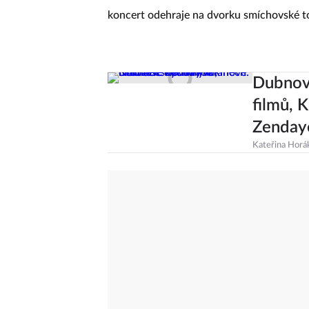
koncert odehraje na dvorku smíchovské 
Dubnové
filmů, 
Zenday
Kateřina Horá