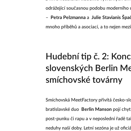
odrážející současnou podobu moderního 
–
Petra Pelzmanna
a
Julie Stavianis Šp
mnoho příběhů a asociací, a to nejen mez
Hudební tip č. 2: Konc
slovenských Berlin M
smíchovské továrny
Smíchovská MeetFactory přivítá česko-s
bratislavské duo
Berlin Manson
pojí chyt
post-punku či rapu a v neposlední řadě ta
neduhy naší doby. Letní sezóna je už ofic