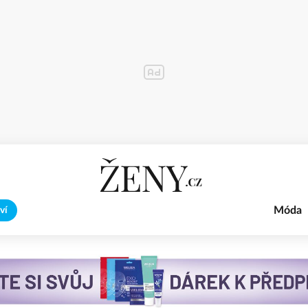
Móda
ví