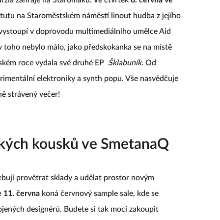
itutu na Staroměstském náměstí linout hudba z jejího
vystoupí v doprovodu multimediálního umělce Aid
y toho nebylo málo, jako předskokanka se na místě
oňském roce vydala své druhé EP
Šklabuník
. Od
imentální elektroniky a synth popu. Vše nasvědčuje
ně strávený večer!
ských kousků ve SmetanaQ
jí provětrat sklady a udělat prostor novým
e 11. června
koná červnový sample sale, kde se
ojených designérů. Budete si tak moci zakoupit