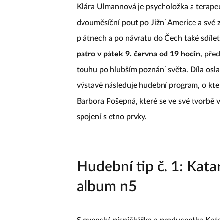
Klára Ulmannová je psycholožka a terape
dvouměsíční pouť po Jižní Americe a své zá
plátnech a po návratu do Čech také sdílet
patro v pátek 9. června od 19 hodin
, pře
touhu po hlubším poznání světa. Díla oslav
výstavě následuje hudební program, o kte
Barbora Pošepná, které se ve své tvorbě 
spojení s etno prvky.
Hudební tip č. 1: Kata
album n5
Slovenská písničkářka a producentka Kata