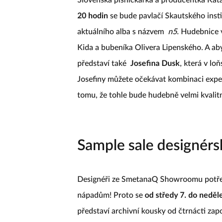
20 hodin
se bude pavlačí Skautského inst
aktuálního alba s názvem
n5
. Hudebnice 
Kida a bubeníka Olivera Lipenského. A ab
představí také
Josefina Dusk
, která v l
Josefiny můžete očekávat kombinaci exper
tomu, že tohle bude hudebně velmi kvalit
Sample sale designér
Designéři ze SmetanaQ Showroomu potřebu
nápadům! Proto se
od středy 7. do neděl
představí archivní kousky od čtrnácti zap