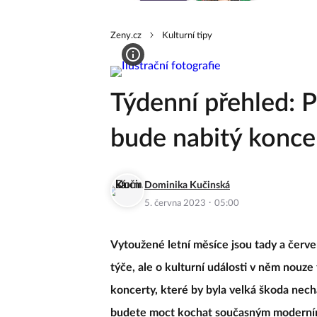
Zeny.cz
Kulturní tipy
Týdenní přehled: 
bude nabitý konce
Dominika Kučinská
·
5. června 2023
05:00
Vytoužené letní měsíce jsou tady a červen
týče, ale o kulturní události v něm nouz
koncerty, které by byla velká škoda nechat
budete moct kochat současným modern