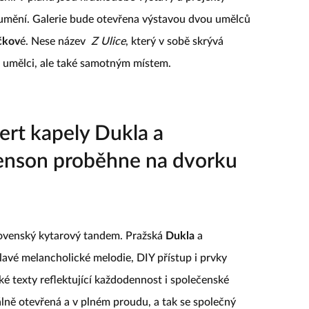
umění. Galerie bude otevřena výstavou dvou umělců
ačkov
é. Nese název
Z Ulice
, který v sobě skrývá
i umělci, ale také samotným místem.
ert kapely Dukla a
enson proběhne na dvorku
lovenský kytarový tandem. Pražská
Dukla
a
lavé melancholické melodie, DIY přístup i prvky
ké texty reflektující každodennost i společenské
iálně otevřená a v plném proudu, a tak se společný