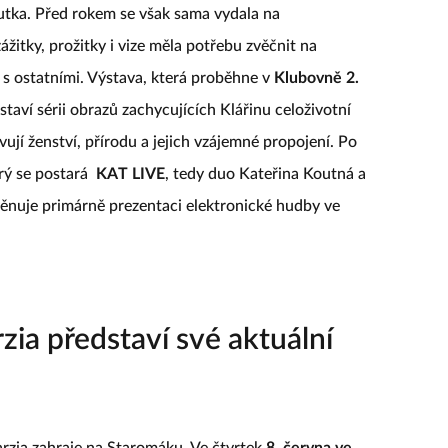
utka. Před rokem se však sama vydala na
žitky, prožitky i vize měla potřebu zvěčnit na
 s ostatními. Výstava, která proběhne v
Klubovně 2.
dstaví sérii obrazů zachycujících Klářinu celoživotní
ují ženství, přírodu a jejich vzájemné propojení. Po
rý se postará
KAT LIVE
, tedy duo Kateřina Koutná a
věnuje primárně prezentaci elektronické hudby ve
rzia představí své aktuální
rzia zahraje na Staromáku. Ve čtvrtek
8. června ve