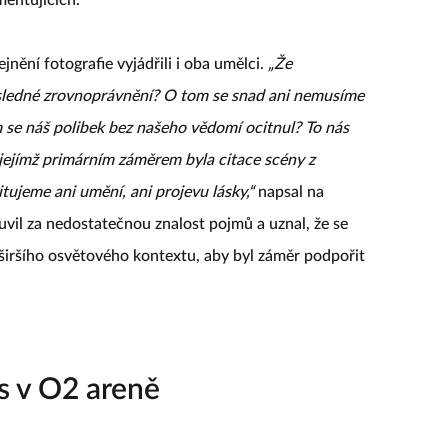
jnění fotografie vyjádřili i oba umělci.
„Že
ledné zrovnoprávnění? O tom se snad ani nemusíme
m se náš polibek bez našeho vědomí ocitnul? To nás
, jejímž primárním záměrem byla citace scény z
tujeme ani umění, ani projevu lásky,“
napsal na
uvil za nedostatečnou znalost pojmů a uznal, že se
 širšího osvětového kontextu, aby byl záměr podpořit
s v O2 areně