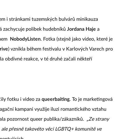
em i stránkami tuzemských bulvárů minikauza
erá zachycuje polibek hudebníků
Jordana Haje
a
ymem
NobodyListen
. Fotka (stejně jako video, které je
rive
) vznikla během festivalu v Karlových Varech pro
dila obdivné reakce, v té druhé začali někteří
ly fotku i video za
queerbaiting
. To je marketingová
pagační kampani využije iluzi romantického vztahu
kala pozornost queer publika/zákazníků.
„Ze strany
– ale přesně takovéto věci LGBTQ+ komunitě ve
mentujících.