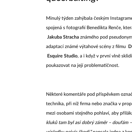
Minulý týden zahýbala českým Instagram
spojená s fotografií Benedikta Renče, kt
Jakuba Stracha
známého pod pseudon
adaptací známé výtahové scény z filmu
D
Esquire Studio
, a i když v první vlně skli
poukazovat na její problematičnost.
Některé komentáře pod příspěvkem označi
technika, při níž firma nebo značka v pro
mezi osobami stejného pohlaví, aby přilá
kluků tam byl asi dobrý záměr – doufám 
výsledku nejvíc škodí,“
napsala jedna z ko