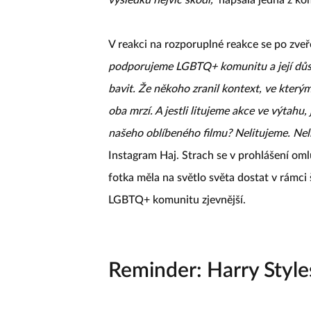
V reakci na rozporuplné reakce se po zveře
podporujeme LGBTQ+ komunitu a její důs
bavit. Že někoho zranil kontext, ve který
oba mrzí. A jestli litujeme akce ve výtahu
našeho oblíbeného filmu? Nelitujeme. Neli
Instagram Haj. Strach se v prohlášení oml
fotka měla na světlo světa dostat v rámci
LGBTQ+ komunitu zjevnější.
Reminder: Harry Style