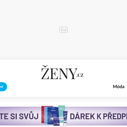
Móda
ví