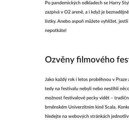
Po pandemických odkladech se Harry Styl
zazpívá v O2 areně, a i když je beznadějn
lístky. Anebo aspoň můžete vyhlížet, jestl
nepotkáte!
Ozvěny filmového fest
Jako každý rok i letos proběhnou v Praze 
tedy na festivalu nebyli nebo nestihli ně
možnost festivalové pecky vidět – tradičn
brněnském Univerzitním kině Scala. Konkr
hledejte na webových stránkách jednotliv