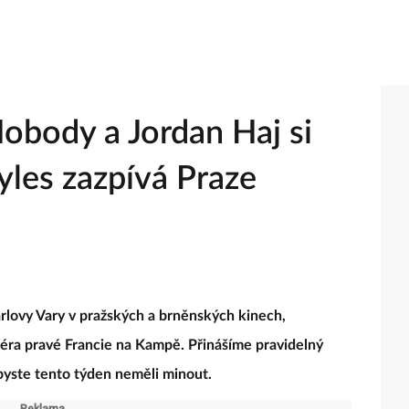
Nobody a Jordan Haj si
tyles zazpívá Praze
lovy Vary v pražských a brněnských kinech,
féra pravé Francie na Kampě. Přinášíme pravidelný
 byste tento týden neměli minout.