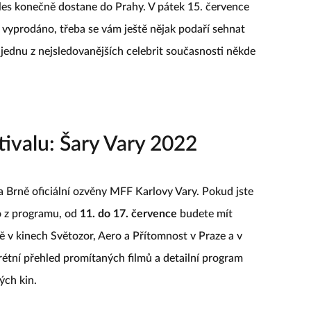
es konečně dostane do Prahy. V pátek 15. července
ě vyprodáno, třeba se vám ještě nějak podaří sehnat
i jednu z nejsledovanějších celebrit současnosti někde
ivalu: Šary Vary 2022
a Brně oficiální ozvěny MFF Karlovy Vary. Pokud jste
co z programu, od
11. do 17. července
budete mít
ě v kinech Světozor, Aero a Přítomnost v Praze a v
étní přehled promítaných filmů a detailní program
ých kin.