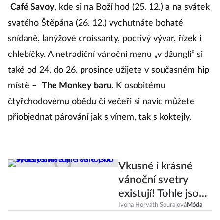
Café Savoy
, kde si na Boží hod (25. 12.) a na svátek
svatého Štěpána (26. 12.) vychutnáte bohaté
snídaně, lanýžové croissanty, poctivý vývar, řízek i
chlebíčky. A netradiční vánoční menu „v džungli“ si
také od 24. do 26. prosince užijete v současném hip
místě –⁠
The Monkey baru
. K osobitému
čtyřchodovému obědu či večeři si navíc můžete
přiobjednat párování jak s vínem, tak s koktejly.
Vkusné i krásné
vánoční svetry
existují! Tohle jsou
ty letošní
Ivona Horváth Souralová
Móda