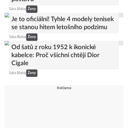
Sára Blahaj
Ženy
Je to oficiální! Tyhle 4 modely tenisek
se stanou hitem letošního podzimu
Sára Blahaj
Ženy
Od šatů z roku 1952 k ikonické
kabelce: Proč všichni chtějí Dior
Cigale
Sára Blahaj
Ženy