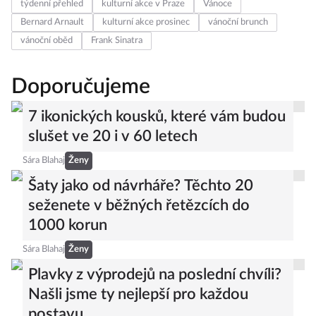
týdenní přehled
kulturní akce v Praze
Vánoce
Bernard Arnault
kulturní akce prosinec
vánoční brunch
vánoční oběd
Frank Sinatra
Doporučujeme
7 ikonických kousků, které vám budou
slušet ve 20 i v 60 letech
Sára Blahaj
Ženy
Šaty jako od návrháře? Těchto 20
seženete v běžných řetězcích do
1000 korun
Sára Blahaj
Ženy
Plavky z výprodejů na poslední chvíli?
Našli jsme ty nejlepší pro každou
postavu