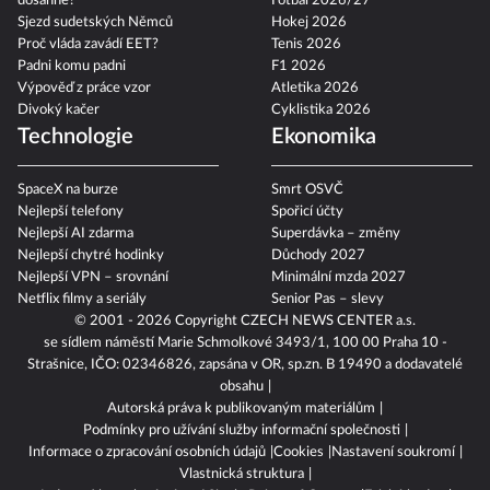
dosáhne?
Fotbal 2026/27
Sjezd sudetských Němců
Hokej 2026
Proč vláda zavádí EET?
Tenis 2026
Padni komu padni
F1 2026
Výpověď z práce vzor
Atletika 2026
Divoký kačer
Cyklistika 2026
Technologie
Ekonomika
SpaceX na burze
Smrt OSVČ
Nejlepší telefony
Spořicí účty
Nejlepší AI zdarma
Superdávka – změny
Nejlepší chytré hodinky
Důchody 2027
Nejlepší VPN – srovnání
Minimální mzda 2027
Netflix filmy a seriály
Senior Pas – slevy
© 2001 - 2026 Copyright
CZECH NEWS CENTER a.s.
se sídlem náměstí Marie Schmolkové 3493/1, 100 00 Praha 10 -
Strašnice, IČO: 02346826, zapsána v OR, sp.zn. B 19490 a dodavatelé
obsahu
Autorská práva k publikovaným materiálům
Podmínky pro užívání služby informační společnosti
Informace o zpracování osobních údajů
Cookies
Nastavení soukromí
Vlastnická struktura