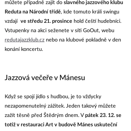
můžete případně zajít do
slavného jazzového klubu
Reduta na Národní třídě
, kde tomuto králi swingu
vzdají
ve středu 21. prosince
hold čeští hudebníci.
Vstupenky na akci seženete v síti GoOut, webu
redutajazzklub.cz
nebo na klubové pokladně v den
konání koncertu.
Jazzová večeře v Mánesu
Když se spojí jídlo s hudbou, je to vždycky
nezapomenutelný zážitek. Jeden takový můžete
zažít těsně před Štědrým dnem. V
pátek 23. 12. se
totiž v restauraci Art v budově Mánes uskuteční