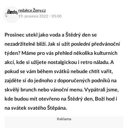
redakce Ženy.cz
·
19. prosince 2022
05:00
Prosinec utekl jako voda a Štědrý den se
nezadržitelně blíží. Jak si užít poslední předvánoční
týden? Máme pro vás přehled několika kulturních
akcí, kde si užijete nostalgickou i retro náladu. A
pokud se vám během svátků nebude chtít vařit,
zajděte si do jednoho z doporučených podniků na
skvělý brunch nebo vánoční menu. Vypátrali jsme,
kde budou mít otevřeno na Štědrý den, Boží hod i
na svátek svatého Štěpána.