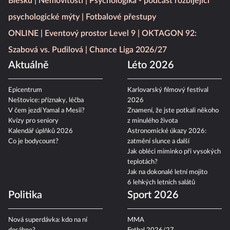
Blesku
Nemovitosti
Psychologika - podcast rozbíjející
psychologické mýty
Fotbalové přestupy
ONLINE
Eventový prostor Level 9
OKTAGON 92:
Szabová vs. Pudilová
Chance Liga 2026/27
Aktuálně
Léto 2026
Epicentrum
Karlovarský filmový festival
Neštovice: příznaky, léčba
2026
V čem jezdí Yamal a Mesii?
Znamení, že jste potkali někoho
Kvízy pro seniory
z minulého života
Kalendář úplňků 2026
Astronomické úkazy 2026:
Co je bodycount?
zatmění slunce a další
Jak obléci miminko při vysokých
teplotách?
Jak na dokonalé letní mojito
6 lehkých letních salátů
Politika
Sport 2026
Nová superdávka: kdo na ní
MMA