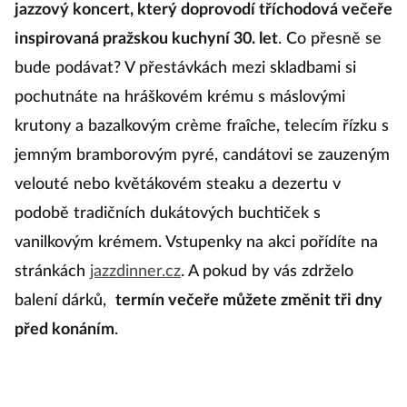
jazzový koncert, který doprovodí tříchodová večeře
inspirovaná pražskou kuchyní 30. let
. Co přesně se
bude podávat? V přestávkách mezi skladbami si
pochutnáte na hráškovém krému s máslovými
krutony a bazalkovým crème fraîche, telecím řízku s
jemným bramborovým pyré, candátovi se zauzeným
velouté nebo květákovém steaku a dezertu v
podobě tradičních dukátových buchtiček s
vanilkovým krémem. Vstupenky na akci pořídíte na
stránkách
jazzdinner.cz
. A pokud by vás zdrželo
balení dárků,
termín večeře můžete změnit tři dny
před konáním
.