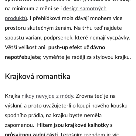
na minimum a mění se i
design samotných
produktů
. I přehlídková mola dávají mnohem více
prostoru skutečným ženám. Na trhu teď najdete
spoustu variant podprsenek, které nemají vycpávky.
Větší velikost ani
push-up efekt už dávno
nepotřebujete
; vyměňte je raději za stylovou krajku.
Krajková romantika
Krajka
nikdy nevyjde z módy
. Zrovna teď je na
výsluní, a proto uvažujete-li o koupi nového kousku
spodního prádla, na krajku byste neměla
zapomenou.
Hitem jsou krajkové kalhotky s
průsvitnou zadní částí.
Letošním trendem je víc