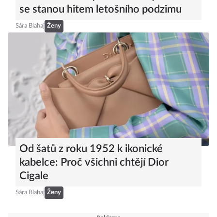
se stanou hitem letošního podzimu
Sára Blahaj
Ženy
Od šatů z roku 1952 k ikonické
kabelce: Proč všichni chtějí Dior
Cigale
Sára Blahaj
Ženy