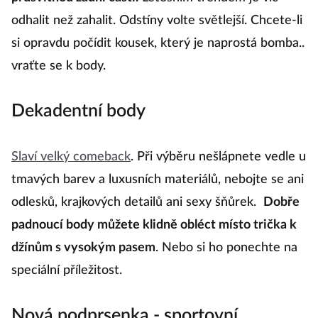
odhalit než zahalit. Odstíny volte světlejší. Chcete-li
si opravdu počídit kousek, který je naprostá bomba..
vraťte se k body.
Dekadentní body
Slaví velký comeback
. Při výběru nešlápnete vedle u
tmavých barev a luxusních materiálů, nebojte se ani
odlesků, krajkových detailů ani sexy šňůrek.
Dobře
padnoucí body můžete klidně obléct místo trička k
džínům s vysokým pasem
. Nebo si ho ponechte na
speciální příležitost.
Nová podprsenka - sportovní