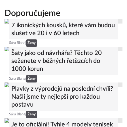
Doporučujeme
7 ikonických kousků, které vám budou
slušet ve 20 i v 60 letech
Sára Blahaj
Ženy
Šaty jako od návrháře? Těchto 20
seženete v běžných řetězcích do
1000 korun
Sára Blahaj
Ženy
Plavky z výprodejů na poslední chvíli?
Našli jsme ty nejlepší pro každou
postavu
Sára Blahaj
Ženy
Je to oficiální! Tyhle 4 modely tenisek