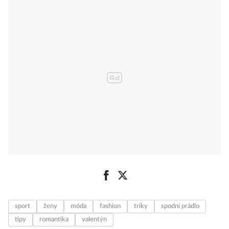
sport
ženy
móda
fashion
triky
spodní prádlo
tipy
romantika
valentýn