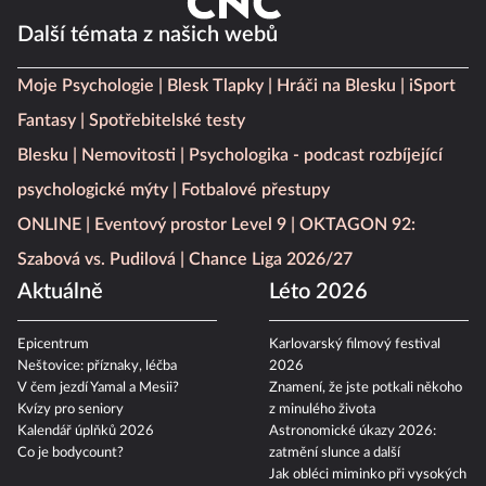
Další témata z našich webů
Moje Psychologie
Blesk Tlapky
Hráči na Blesku
iSport
Fantasy
Spotřebitelské testy
Blesku
Nemovitosti
Psychologika - podcast rozbíjející
psychologické mýty
Fotbalové přestupy
ONLINE
Eventový prostor Level 9
OKTAGON 92:
Szabová vs. Pudilová
Chance Liga 2026/27
Aktuálně
Léto 2026
Epicentrum
Karlovarský filmový festival
Neštovice: příznaky, léčba
2026
V čem jezdí Yamal a Mesii?
Znamení, že jste potkali někoho
Kvízy pro seniory
z minulého života
Kalendář úplňků 2026
Astronomické úkazy 2026:
Co je bodycount?
zatmění slunce a další
Jak obléci miminko při vysokých