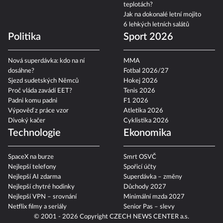
teplotách?
Jak na dokonalé letní mojito
6 lehkých letních salátů
Politika
Sport 2026
Nová superdávka: kdo na ní
MMA
dosáhne?
Fotbal 2026/27
Sjezd sudetských Němců
Hokej 2026
Proč vláda zavádí EET?
Tenis 2026
Padni komu padni
F1 2026
Výpověď z práce vzor
Atletika 2026
Divoký kačer
Cyklistika 2026
Technologie
Ekonomika
SpaceX na burze
Smrt OSVČ
Nejlepší telefony
Spořicí účty
Nejlepší AI zdarma
Superdávka – změny
Nejlepší chytré hodinky
Důchody 2027
Nejlepší VPN – srovnání
Minimální mzda 2027
Netflix filmy a seriály
Senior Pas – slevy
© 2001 - 2026 Copyright
CZECH NEWS CENTER a.s.