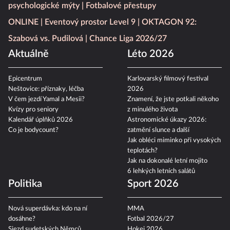
psychologické mýty
Fotbalové přestupy
ONLINE
Eventový prostor Level 9
OKTAGON 92:
Szabová vs. Pudilová
Chance Liga 2026/27
Aktuálně
Léto 2026
Epicentrum
Karlovarský filmový festival
Neštovice: příznaky, léčba
2026
V čem jezdí Yamal a Mesii?
Znamení, že jste potkali někoho
Kvízy pro seniory
z minulého života
Kalendář úplňků 2026
Astronomické úkazy 2026:
Co je bodycount?
zatmění slunce a další
Jak obléci miminko při vysokých
teplotách?
Jak na dokonalé letní mojito
6 lehkých letních salátů
Politika
Sport 2026
Nová superdávka: kdo na ní
MMA
dosáhne?
Fotbal 2026/27
Sjezd sudetských Němců
Hokej 2026