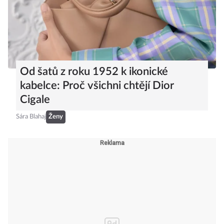
Od šatů z roku 1952 k ikonické
kabelce: Proč všichni chtějí Dior
Cigale
Sára Blahaj
Ženy