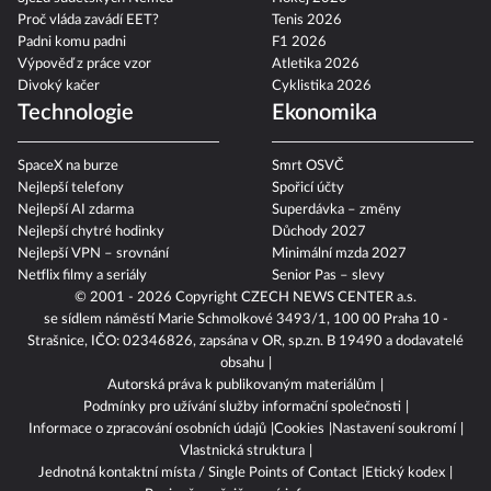
Proč vláda zavádí EET?
Tenis 2026
Padni komu padni
F1 2026
Výpověď z práce vzor
Atletika 2026
Divoký kačer
Cyklistika 2026
Technologie
Ekonomika
SpaceX na burze
Smrt OSVČ
Nejlepší telefony
Spořicí účty
Nejlepší AI zdarma
Superdávka – změny
Nejlepší chytré hodinky
Důchody 2027
Nejlepší VPN – srovnání
Minimální mzda 2027
Netflix filmy a seriály
Senior Pas – slevy
© 2001 - 2026 Copyright
CZECH NEWS CENTER a.s.
se sídlem náměstí Marie Schmolkové 3493/1, 100 00 Praha 10 -
Strašnice, IČO: 02346826, zapsána v OR, sp.zn. B 19490 a dodavatelé
obsahu
Autorská práva k publikovaným materiálům
Podmínky pro užívání služby informační společnosti
Informace o zpracování osobních údajů
Cookies
Nastavení soukromí
Vlastnická struktura
Jednotná kontaktní místa / Single Points of Contact
Etický kodex