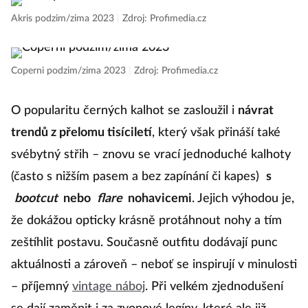
Akris podzim/zima 2023
|
Zdroj: Profimedia.cz
Coperni podzim/zima 2023
|
Zdroj: Profimedia.cz
O popularitu černých kalhot se zasloužil i
návrat
trendů z přelomu tisíciletí
, který však přináší také
svébytný střih – znovu se vrací jednoduché kalhoty
(často s nižším pasem a bez zapínání či kapes)
s
bootcut
nebo
flare
nohavicemi
. Jejich výhodou je,
že dokážou opticky krásně protáhnout nohy a tím
zeštíhlit postavu. Současně outfitu dodávají punc
aktuálnosti a zároveň – neboť se inspirují v minulosti
– příjemný
vintage náboj
. Při velkém zjednodušení