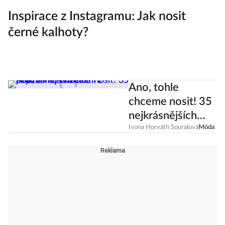
Inspirace z Instagramu: Jak nosit
černé kalhoty?
Ano, tohle
chceme nosit! 35
nejkrásnějších
sukní z
Ivona Horváth Souralová
Móda
podzimních
kolekcí