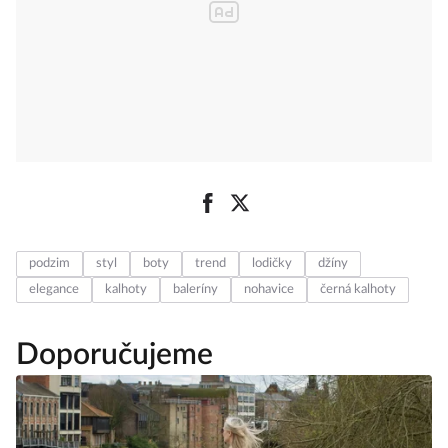
podzim
styl
boty
trend
lodičky
džíny
elegance
kalhoty
baleríny
nohavice
černá kalhoty
Doporučujeme