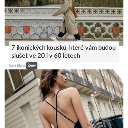
7 ikonických kousků, které vám budou
slušet ve 20 i v 60 letech
Sára Blahaj
Ženy