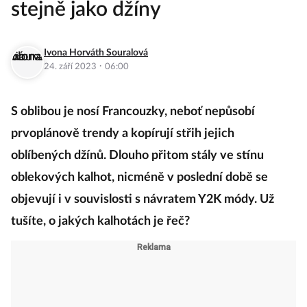
stejně jako džíny
Ivona Horváth Souralová
·
24. září 2023
06:00
S oblibou je nosí Francouzky, neboť nepůsobí
prvoplánově trendy a kopírují střih jejich
oblíbených džínů. Dlouho přitom stály ve stínu
oblekových kalhot, nicméně v poslední době se
objevují i v souvislosti s návratem Y2K módy. Už
tušíte, o jakých kalhotách je řeč?