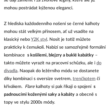
se dají zaměnit i za zvonové legíny, které ale již
mohou postrádat kýženou eleganci.
Z hlediska každodenního nošení se černé kalhoty
mohou stát velkým přínosem, ať už vsadíte na
klasický nebo
Y2K styl
. Nosit je totiž můžete
prakticky k čemukoli. Nabízí se samozřejmě formální
kombinace
s košilemi, blejzry a buklé kabátky
–
takto můžete vyrazit na pracovní schůzku, ale i
do
divadla
. Naopak do ležérního módu se dostanete
díky kombinaci s oversize svetrem,
trenčkotem
či
křivákem.
Flare
kalhoty si pak říkají o spojení
s
padnoucími koženými saky a kabáty
a obecně s
topy ve stylu 2000s módy.