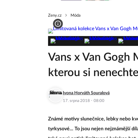
Zeny.cz
Móda
Vans x Van Gogh 
kterou si nenechte 
Ivona Horváth Souralová
·
17. srpna 2018
08:00
Známé motivy slunečnice, lebky nebo kve
tyrkysové... To jsou nejen nejznámější d