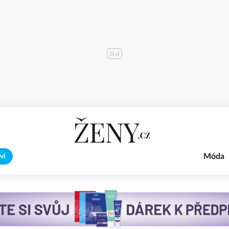
Móda
ví