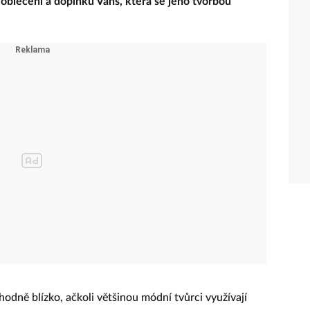
 oblečení a doplňků Vans, která se jeho tvorbou
odně blízko, ačkoli většinou módní tvůrci využívají