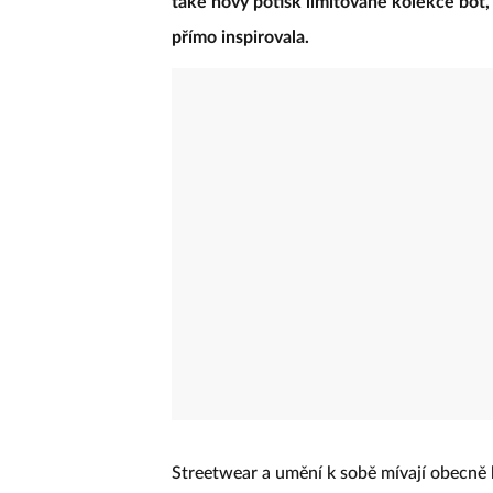
také nový potisk limitované kolekce bot,
přímo inspirovala.
Streetwear a umění k sobě mívají obecně h