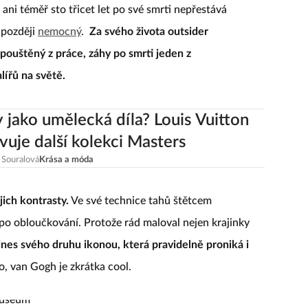
 ani téměř sto třicet let po své smrti nepřestává
 později
nemocný
.
Za svého života outsider
pouštěný z práce, záhy po smrti jeden z
lířů na světě.
 jako umělecká díla? Louis Vuitton
vuje další kolekci Masters
 Souralová
Krása a móda
jich kontrasty.
Ve své technice tahů štětcem
po obloučkování. Protože rád maloval nejen krajinky
dnes svého druhu ikonou, která pravidelně proniká i
o, van Gogh je zkrátka cool.