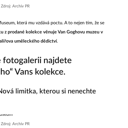
|
Zdroj: Archiv PR
Museum, která mu vzdává poctu. A to nejen tím, že se
sku z prodané kolekce věnuje Van Goghovu muzeu v
lířova uměleckého dědictví
.
fotogalerii najdete
eho“ Vans kolekce.
vá limitka, kterou si nenechte
|
Zdroj: Archiv PR