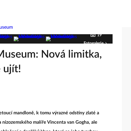
19
Fotogalerie
Museum: Nová limitka,
ujít!
toucí mandloně, k tomu výrazné odstíny zlaté a
íla nizozemského malíře Vincenta van Gogha, ale