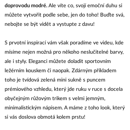
poutající pozornost však bude oranžová za
doprovodu modré.
Ale víte co, svojí emoční duhu si
můžete vytvořit podle sebe, jen do toho! Buďte svá,
nebojte se být vidět a vystupte z davu!
S prvotní inspirací vám však poradíme ve videu, kde
mísíme nejen možná pro někoho neslučitelné barvy,
ale i styly. Eleganci můžete doladit sportovním
ležérním kouskem či naopak. Zdárným příkladem
toho je tvídová zelená mini sukně s puncem
prémiového vzhledu, který jde ruku v ruce s docela
obyčejným růžovým trikem s velmi jemným,
minimalistickým nápisem. A máme z toho look, který
si vás doslova obmotá kolem prstu!