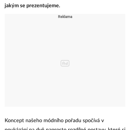
zdravé sebevědomí, to, co z nás vyzařuje, styl,
jakým se prezentujeme.