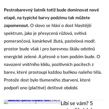
kombinacích ale později.
Pestrobarevný šatník totiž bude dominovat nové
etapě, na typické barvy podzimu tak můžete
zapomenout.
O slovo se hlásí o dost hlasitější
spektrum, jako je přesycená růžová, svítivá
pomerančová, kanárkově žlutá, pastelová modř,
prostor bude však i pro barevnou škálu odstínů
energické zelené. A přesně o tom podzim bude. O
navození vnitřního klidu, pozitivních pocitech z
barev, které prostoupí každou buňkou našeho těla.
Protože dost bylo tlumeného zbarvení, které
podpoří ono (plačtivé) dešťové období.