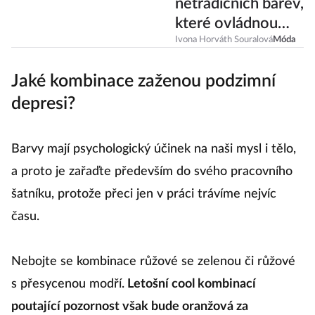
Líbí se vám? 5
netradičních barev,
které ovládnou
letošní podzim
Ivona Horváth Souralová
Móda
Jaké kombinace zaženou podzimní
depresi?
Barvy mají psychologický účinek na naši mysl i tělo,
a proto je zařaďte především do svého pracovního
šatníku, protože přeci jen v práci trávíme nejvíc
času.
Nebojte se kombinace růžové se zelenou či růžové
s přesycenou modří.
Letošní cool kombinací