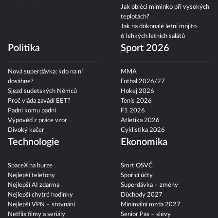
Kalendář úplňků 2026
Astronomické úkazy 2026:
Co je bodycount?
zatmění slunce a další
Jak obléci miminko při vysokých
teplotách?
Jak na dokonalé letní mojito
6 lehkých letních salátů
Politika
Sport 2026
Nová superdávka: kdo na ní
MMA
dosáhne?
Fotbal 2026/27
Sjezd sudetských Němců
Hokej 2026
Proč vláda zavádí EET?
Tenis 2026
Padni komu padni
F1 2026
Výpověď z práce vzor
Atletika 2026
Divoký kačer
Cyklistika 2026
Technologie
Ekonomika
SpaceX na burze
Smrt OSVČ
Nejlepší telefony
Spořicí účty
Nejlepší AI zdarma
Superdávka – změny
Nejlepší chytré hodinky
Důchody 2027