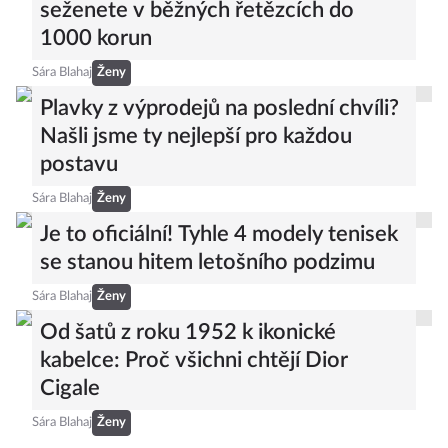
Šaty jako od návrháře? Těchto 20
seženete v běžných řetězcích do
1000 korun
Sára Blahaj
Ženy
Plavky z výprodejů na poslední chvíli?
Našli jsme ty nejlepší pro každou
postavu
Sára Blahaj
Ženy
Je to oficiální! Tyhle 4 modely tenisek
se stanou hitem letošního podzimu
Sára Blahaj
Ženy
Od šatů z roku 1952 k ikonické
kabelce: Proč všichni chtějí Dior
Cigale