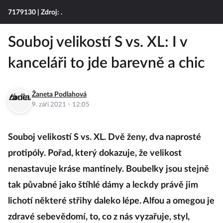
7179130
| Zdroj: .
Souboj velikostí S vs. XL: I v
kanceláři to jde barevně a chic
Žaneta Podlahová
·
9. září 2021
12:05
Souboj velikostí S vs. XL. Dvě ženy, dva naprosté
protipóly. Pořad, který dokazuje, že velikost
nenastavuje kráse mantinely. Boubelky jsou stejně
tak půvabné jako štíhlé dámy a leckdy právě jim
lichotí některé střihy daleko lépe. Alfou a omegou je