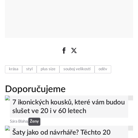
krása
styl
plus size
souboj velikostí
oděv
Doporučujeme
7 ikonických kousků, které vám budou
slušet ve 20 i v 60 letech
Sára Blahaj
Ženy