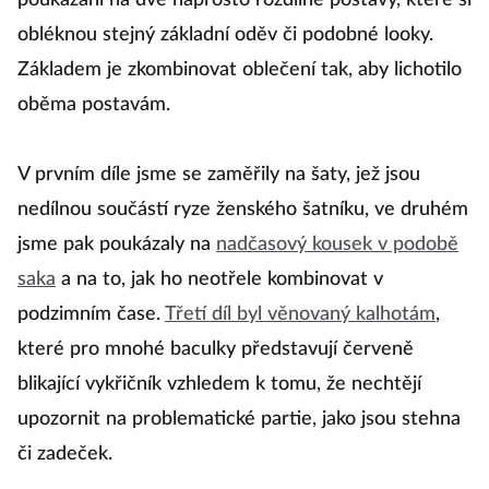
Koncept našeho módního pořadu spočívá v
poukázání na dvě naprosto rozdílné postavy, které si
obléknou stejný základní oděv či podobné looky.
Základem je zkombinovat oblečení tak, aby lichotilo
oběma postavám.
V prvním díle jsme se zaměřily na šaty, jež jsou
nedílnou součástí ryze ženského šatníku, ve druhém
jsme pak poukázaly na
nadčasový kousek v podobě
saka
a na to, jak ho neotřele kombinovat v
podzimním čase.
Třetí díl byl věnovaný kalhotám
,
které pro mnohé baculky představují červeně
blikající vykřičník vzhledem k tomu, že nechtějí
upozornit na problematické partie, jako jsou stehna