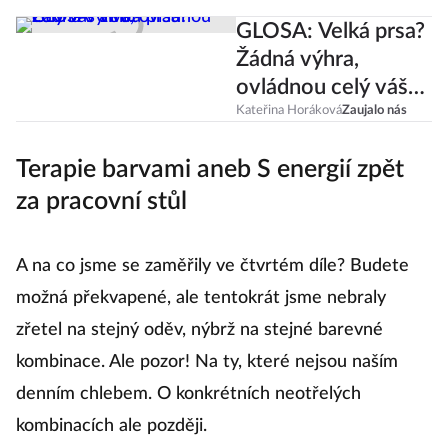
či zadeček.
GLOSA: Velká prsa?
Žádná výhra,
ovládnou celý váš
život
Kateřina Horáková
Zaujalo nás
Terapie barvami aneb S energií zpět
za pracovní stůl
A na co jsme se zaměřily ve čtvrtém díle? Budete
možná překvapené, ale tentokrát jsme nebraly
zřetel na stejný oděv, nýbrž na stejné barevné
kombinace. Ale pozor! Na ty, které nejsou naším
denním chlebem. O konkrétních neotřelých