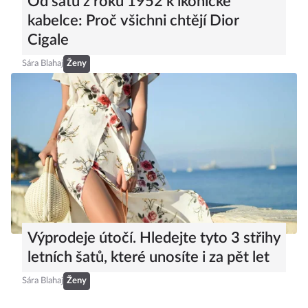
Od šatů z roku 1952 k ikonické
kabelce: Proč všichni chtějí Dior
Cigale
Sára Blahaj
Ženy
Výprodeje útočí. Hledejte tyto 3 střihy
letních šatů, které unosíte i za pět let