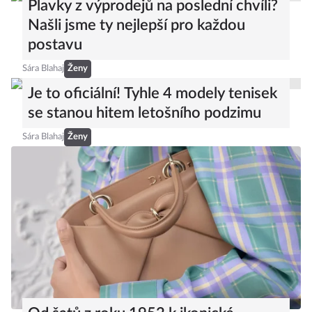
Sára Blahaj
Ženy
Plavky z výprodejů na poslední chvíli?
Našli jsme ty nejlepší pro každou
postavu
Sára Blahaj
Ženy
Je to oficiální! Tyhle 4 modely tenisek
se stanou hitem letošního podzimu
Sára Blahaj
Ženy