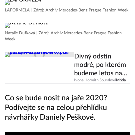
LAFORMELA
|
Zdroj: Archiv Mercedes-Benz Prague Fashion Week
LAFORMELA
|
Zdroj: Archiv Mercedes-Benz Prague Fashion Week
Natalie Dufková
|
Zdroj: Archiv Mercedes-Benz Prague Fashion
Week
Divný odstín
modré, po kterém
budeme letos na
podzim toužit
Ivona Horváth Souralová
Móda
Co se bude nosit na jaře 2020?
Podívejte se na celou přehlídku
návrhářky Daniely Peškové.