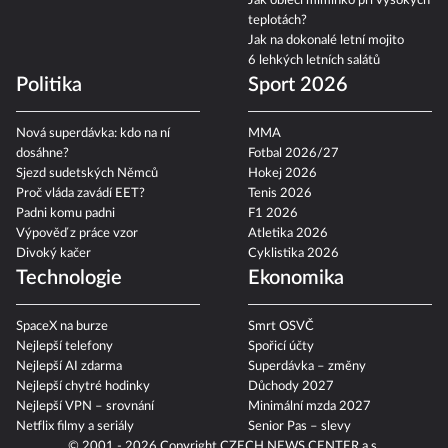
Kalendář úplňků 2026
Astronomické úkazy 2026:
Co je bodycount?
zatmění slunce a další
Jak obléci miminko při vysokých
teplotách?
Jak na dokonalé letní mojito
6 lehkých letních salátů
Politika
Sport 2026
Nová superdávka: kdo na ní
MMA
dosáhne?
Fotbal 2026/27
Sjezd sudetských Němců
Hokej 2026
Proč vláda zavádí EET?
Tenis 2026
Padni komu padni
F1 2026
Výpověď z práce vzor
Atletika 2026
Divoký kačer
Cyklistika 2026
Technologie
Ekonomika
SpaceX na burze
Smrt OSVČ
Nejlepší telefony
Spořicí účty
Nejlepší AI zdarma
Superdávka – změny
Nejlepší chytré hodinky
Důchody 2027