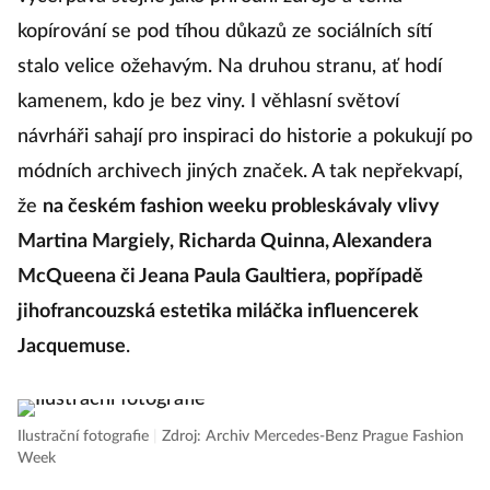
kopírování se pod tíhou důkazů ze sociálních sítí
stalo velice ožehavým. Na druhou stranu, ať hodí
kamenem, kdo je bez viny. I věhlasní světoví
návrháři sahají pro inspiraci do historie a pokukují po
módních archivech jiných značek. A tak nepřekvapí,
že
na českém fashion weeku probleskávaly vlivy
Martina Margiely, Richarda Quinna, Alexandera
McQueena či Jeana Paula Gaultiera, popřípadě
jihofrancouzská estetika miláčka influencerek
Jacquemuse
.
Ilustrační fotografie
|
Zdroj: Archiv Mercedes-Benz Prague Fashion
Week