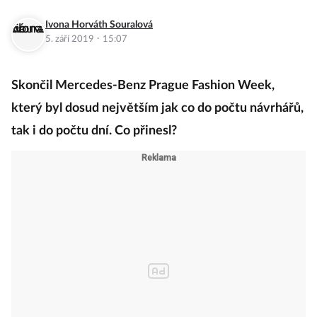
Ivona Horváth Souralová
·
5. září 2019
15:07
Skončil Mercedes-Benz Prague Fashion Week,
který byl dosud největším jak co do počtu návrhářů,
tak i do počtu dní. Co přinesl?