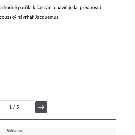
zhodně patřila k častým a navíc jí dal přednost i
ncouzský návrhář Jacquemus.
1
/ 5