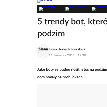
5 trendy bot, kte
podzim
Ivona Horváth Souralová
·
16. července 2019
12:30
Jaké boty se budou nosit letos na podzim
dominovaly na přehlídkách.