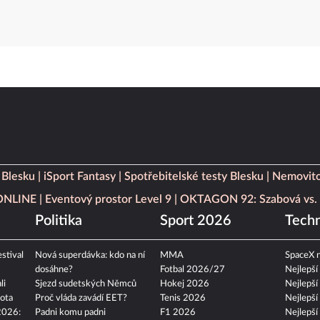
 Blesku
iSport Fantasy
Spotřebitelské testy Blesku
Nemovito
 ONLINE
Eventový prostor Level 9
OKTAGON 92: Szabová vs. 
Politika
Sport 2026
Techn
stival
Nová superdávka: kdo na ní
MMA
SpaceX n
dosáhne?
Fotbal 2026/27
Nejlepší
li
Sjezd sudetských Němců
Hokej 2026
Nejlepší
ota
Proč vláda zavádí EET?
Tenis 2026
Nejlepší
2026:
Padni komu padni
F1 2026
Nejlepší