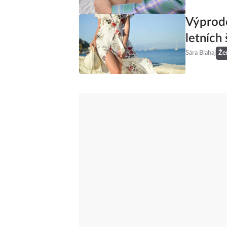
Výprode
letních 
Sára Blahaj
Že