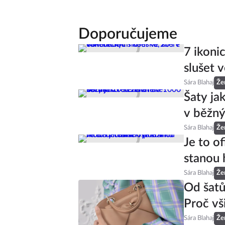
Doporučujeme
7 ikoni
slušet v
Sára Blahaj
Že
Šaty ja
v běžný
Sára Blahaj
Že
Je to of
stanou 
Sára Blahaj
Že
Od šatů
Proč vš
Sára Blahaj
Že