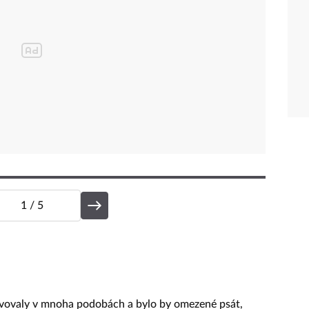
1
/ 5
evovaly v mnoha podobách a bylo by omezené psát,