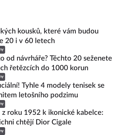
ckých kousků, které vám budou
e 20 i v 60 letech
ny
ko od návrháře? Těchto 20 seženete
ch řetězcích do 1000 korun
ny
iciální! Tyhle 4 modely tenisek se
hitem letošního podzimu
ny
 z roku 1952 k ikonické kabelce:
ichni chtějí Dior Cigale
ny