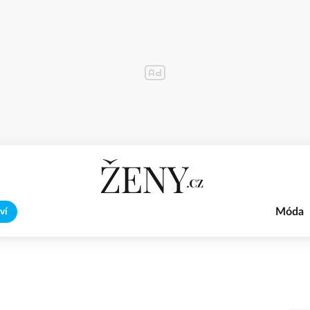
Móda
ví