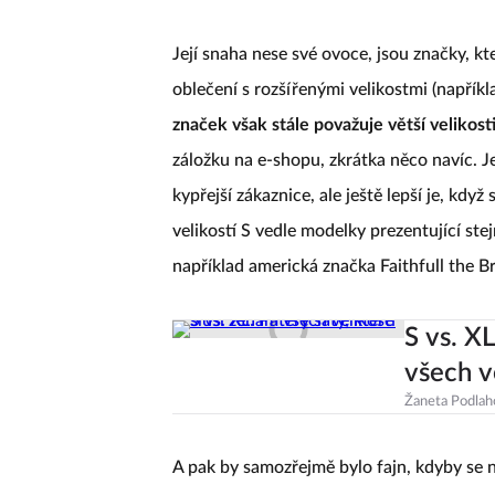
Její snaha nese své ovoce, jsou značky, k
oblečení s rozšířenými velikostmi (napřík
značek však stále považuje větší velikost
záložku na e-shopu, zkrátka něco navíc. Je 
kypřejší zákaznice, ale ještě lepší je, kdy
velikostí S vedle modelky prezentující ste
například americká značka Faithfull the B
S vs. XL
všech v
Žaneta Podlah
A pak by samozřejmě bylo fajn, kdyby se