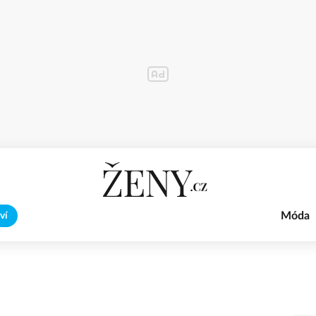
Móda
ví