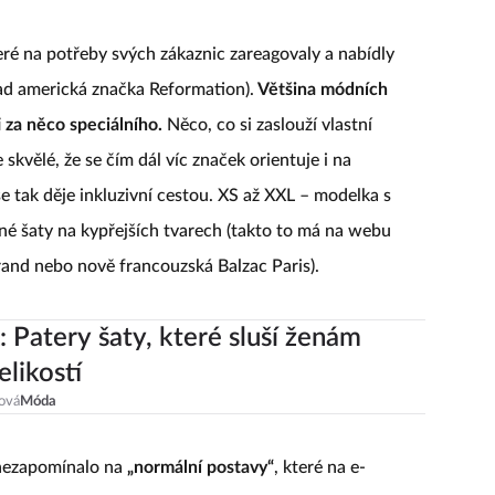
teré na potřeby svých zákaznic zareagovaly a nabídly
lad americká značka Reformation).
Většina módních
i za něco speciálního.
Něco, co si zaslouží vlastní
skvělé, že se čím dál víc značek orientuje i na
ž se tak děje inkluzivní cestou. XS až XXL – modelka s
jné šaty na kypřejších tvarech (takto to má na webu
rand nebo nově francouzská Balzac Paris).
: Patery šaty, které sluší ženám
elikostí
ová
Móda
 nezapomínalo na
„normální postavy“
, které na e-