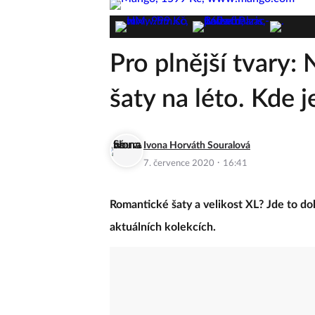
Pro plnější tvary:
šaty na léto. Kde j
Ivona Horváth Souralová
·
7. července 2020
16:41
Romantické šaty a velikost XL? Jde to do
aktuálních kolekcích.