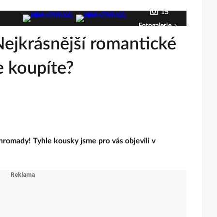
15
Fotogalerie
 Nejkrásnější romantické
e koupíte?
hromady! Tyhle kousky jsme pro vás objevili v