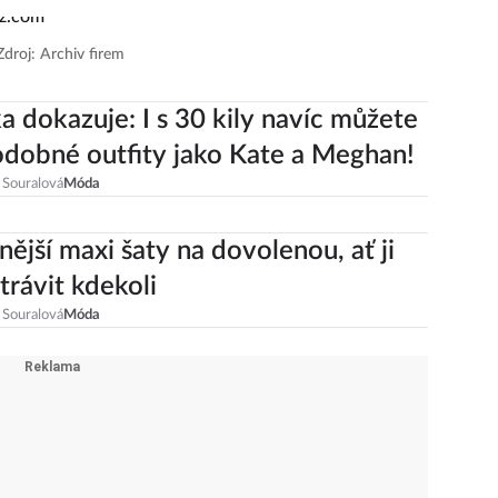
Zdroj: Archiv firem
a dokazuje: I s 30 kily navíc můžete
odobné outfity jako Kate a Meghan!
 Souralová
Móda
nější maxi šaty na dovolenou, ať ji
trávit kdekoli
 Souralová
Móda