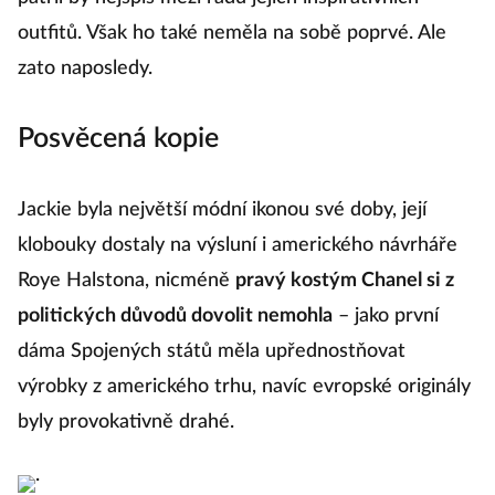
patřil by nejspíš mezi řadu jejích inspirativních
outfitů. Však ho také neměla na sobě poprvé. Ale
zato naposledy.
Posvěcená kopie
Jackie byla největší módní ikonou své doby, její
klobouky dostaly na výsluní i amerického návrháře
Roye Halstona, nicméně
pravý kostým Chanel si z
politických důvodů dovolit nemohla
– jako první
dáma Spojených států měla upřednostňovat
výrobky z amerického trhu, navíc evropské originály
byly provokativně drahé.