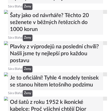
stylový outfit z obyčejného trička
Sára Blahaj
Ženy
Šaty jako od návrháře? Těchto 20
seženete v běžných řetězcích do
1000 korun
Sára Blahaj
Ženy
Plavky z výprodejů na poslední chvíli?
Našli jsme ty nejlepší pro každou
postavu
Sára Blahaj
Ženy
Je to oficiální! Tyhle 4 modely tenisek
se stanou hitem letošního podzimu
Sára Blahaj
Ženy
Od šatů z roku 1952 k ikonické