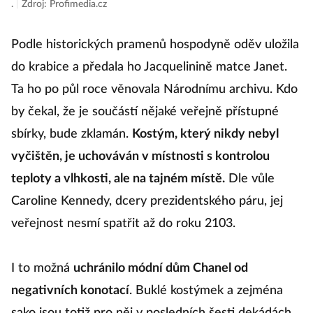
.
|
Zdroj: Profimedia.cz
Podle historických pramenů hospodyně oděv uložila
do krabice a předala ho Jacquelinině matce Janet.
Ta ho po půl roce věnovala Národnímu archivu. Kdo
by čekal, že je součástí nějaké veřejně přístupné
sbírky, bude zklamán.
Kostým, který nikdy nebyl
vyčištěn, je uchováván v místnosti s kontrolou
teploty a vlhkosti, ale na tajném místě.
Dle vůle
Caroline Kennedy, dcery prezidentského páru, jej
veřejnost nesmí spatřit až do roku 2103.
I to možná
uchránilo módní dům Chanel od
negativních konotací
. Buklé kostýmek a zejména