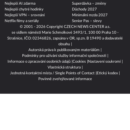
Nejlepší telefony
Spořicí účty
Nejlepší AI zdarma
Superdávka – změny
Nejlepší chytré hodinky
Důchody 2027
Nejlepší VPN – srovnání
Minimální mzda 2027
Netflix filmy a seriály
Senior Pas – slevy
© 2001 - 2026 Copyright
CZECH NEWS CENTER a.s.
se sídlem náměstí Marie Schmolkové 3493/1, 100 00 Praha 10 -
Strašnice, IČO: 02346826, zapsána v OR, sp.zn. B 19490 a dodavatelé
obsahu
Autorská práva k publikovaným materiálům
Podmínky pro užívání služby informační společnosti
Informace o zpracování osobních údajů
Cookies
Nastavení soukromí
Vlastnická struktura
Jednotná kontaktní místa / Single Points of Contact
Etický kodex
Povinně zveřejňované informace