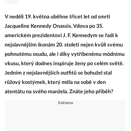
·
10. května 2024
05:00
V neděli 19. května uběhne třicet let od smrti
Jacqueline Kennedy Onassis. Vdova po 35.
americkém prezidentovi J. F. Kennedym se řadí k
nejslavnějším ikonám 20. století nejen kvůli svému
pohnutému osudu, ale i díky vytříbenému módnímu
vkusu, který dodnes inspiruje ženy po celém světě.
Jedním z nejslavnějších outfitů se bohužel stal
růžový kostýmek, který měla na sobě v den
atentátu na svého manžela. Znáte jeho příběh?