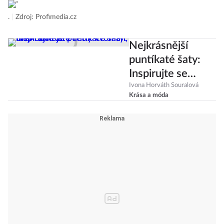
.
|
Zdroj: Profimedia.cz
Nejkrásnější
puntíkaté šaty:
Inspirujte se
Pretty Woman,
Ivona Horváth Souralová
Krása a móda
Dianou i Kate