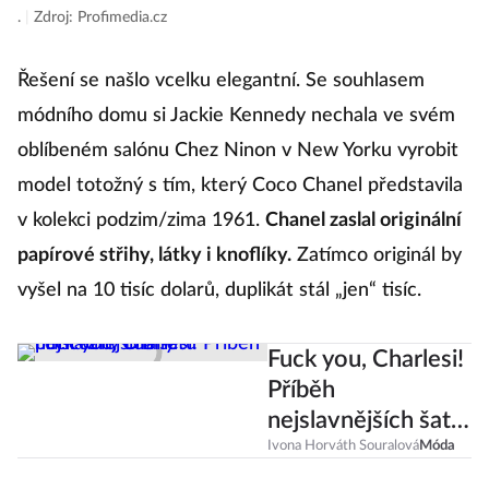
.
|
Zdroj: Profimedia.cz
Řešení se našlo vcelku elegantní. Se souhlasem
módního domu si Jackie Kennedy nechala ve svém
oblíbeném salónu Chez Ninon v New Yorku vyrobit
model totožný s tím, který Coco Chanel představila
v kolekci podzim/zima 1961.
Chanel zaslal originální
papírové střihy, látky i knoflíky.
Zatímco originál by
vyšel na 10 tisíc dolarů, duplikát stál „jen“ tisíc.
Fuck you, Charlesi!
Příběh
nejslavnějších šatů
princezny Diany
Ivona Horváth Souralová
Móda