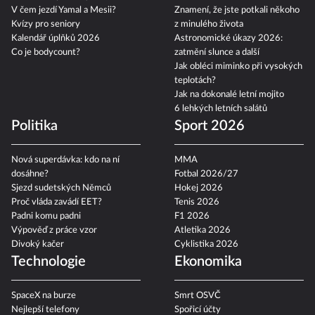
Neštovice: příznaky, léčba
2026
V čem jezdí Yamal a Mesii?
Znamení, že jste potkali někoho
Kvízy pro seniory
z minulého života
Kalendář úplňků 2026
Astronomické úkazy 2026:
Co je bodycount?
zatmění slunce a další
Jak obléci miminko při vysokých
teplotách?
Jak na dokonalé letní mojito
6 lehkých letních salátů
Politika
Sport 2026
Nová superdávka: kdo na ní
MMA
dosáhne?
Fotbal 2026/27
Sjezd sudetských Němců
Hokej 2026
Proč vláda zavádí EET?
Tenis 2026
Padni komu padni
F1 2026
Výpověď z práce vzor
Atletika 2026
Divoký kačer
Cyklistika 2026
Technologie
Ekonomika
SpaceX na burze
Smrt OSVČ