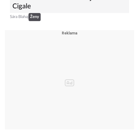
kabelce: Proč všichni chtějí Dior
Cigale
Sára Blahaj
Ženy