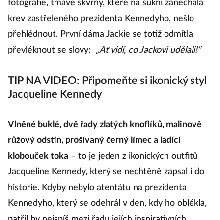
fotografie, tmavé skvrny, které na sukni zanechala
krev zastřeleného prezidenta Kennedyho, nešlo
přehlédnout. První dáma Jackie se totiž odmítla
převléknout se slovy:
„Ať vidí, co Jackovi udělali!”
TIP NA VIDEO: Připomeňte si ikonický styl
Jacqueline Kennedy
Vlněné buklé, dvě řady zlatých knoflíků, malinově
růžový odstín, prošívaný černý límec a ladící
klobouček toka
– to je jeden z ikonických outfitů
Jacqueline Kennedy, který se nechtěně zapsal i do
historie. Kdyby nebylo atentátu na prezidenta
Kennedyho, který se odehrál v den, kdy ho oblékla,