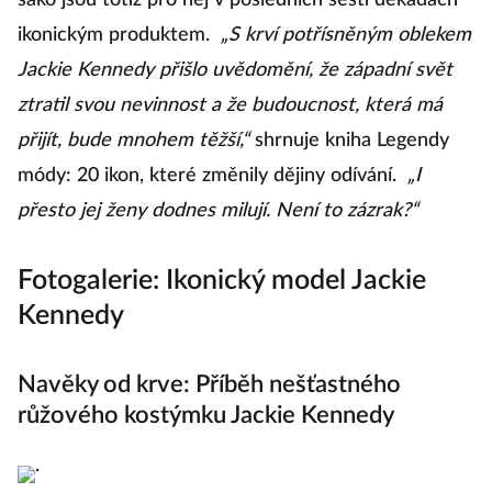
sako jsou totiž pro něj v posledních šesti dekádách
ikonickým produktem.
„S krví potřísněným oblekem
Jackie Kennedy přišlo uvědomění, že západní svět
ztratil svou nevinnost a že budoucnost, která má
přijít, bude mnohem těžší,“
shrnuje kniha Legendy
módy: 20 ikon, které změnily dějiny odívání.
„I
přesto jej ženy dodnes milují. Není to zázrak?“
Fotogalerie: Ikonický model Jackie
Kennedy
Navěky od krve: Příběh nešťastného
růžového kostýmku Jackie Kennedy