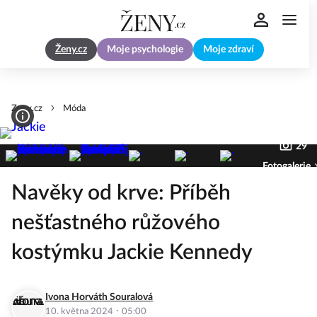
Ženy.cz
Moje psychologie
Moje zdraví
Zeny.cz
Móda
29
Fotogalerie
Navěky od krve: Příběh
nešťastného růžového
kostýmku Jackie Kennedy
Ivona Horváth Souralová