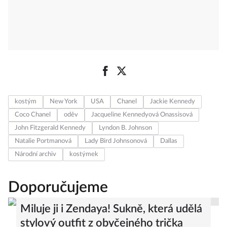
kostým
New York
USA
Chanel
Jackie Kennedy
Coco Chanel
oděv
Jacqueline Kennedyová Onassisová
John Fitzgerald Kennedy
Lyndon B. Johnson
Natalie Portmanová
Lady Bird Johnsonová
Dallas
Národní archiv
kostýmek
Doporučujeme
Miluje ji i Zendaya! Sukně, která udělá