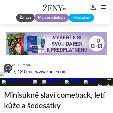
Ženy.cz
Moje psychologie
Moje zdraví
Zeny.cz
Móda
11
Fotogaleri
Minisukně slaví comeback, letí
kůže a šedesátky