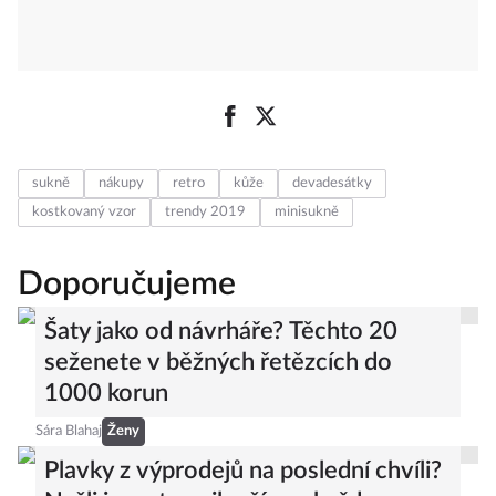
sukně
nákupy
retro
kůže
devadesátky
kostkovaný vzor
trendy 2019
minisukně
Doporučujeme
Šaty jako od návrháře? Těchto 20
seženete v běžných řetězcích do
1000 korun
Sára Blahaj
Ženy
Plavky z výprodejů na poslední chvíli?