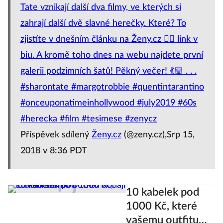
Tate vznikají další dva filmy, ve kterých si
zahrají další dvě slavné herečky. Které? To
zjistíte v dnešním článku na Ženy.cz 👉🏻 link v
biu. A kromě toho dnes na webu najdete první
galerii podzimních šatů! Pěkný večer! 💃🏼 . . .
#sharontate #margotrobbie #quentintarantino
#onceuponatimeinhollywood #july2019 #60s
#herecka #film #tesimese #zenycz
Příspěvek sdílený
Ženy.cz
(@zeny.cz),Srp 15,
2018 v 8:36 PDT
10 kabelek pod
1000 Kč, které
vašemu outfitu