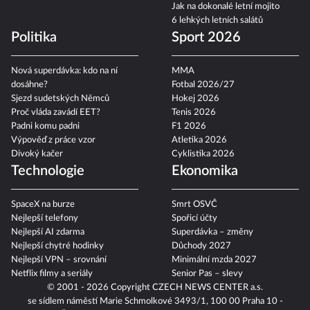
Jak na dokonalé letní mojito
6 lehkých letních salátů
Politika
Sport 2026
Nová superdávka: kdo na ní
MMA
dosáhne?
Fotbal 2026/27
Sjezd sudetských Němců
Hokej 2026
Proč vláda zavádí EET?
Tenis 2026
Padni komu padni
F1 2026
Výpověď z práce vzor
Atletika 2026
Divoký kačer
Cyklistika 2026
Technologie
Ekonomika
SpaceX na burze
Smrt OSVČ
Nejlepší telefony
Spořicí účty
Nejlepší AI zdarma
Superdávka – změny
Nejlepší chytré hodinky
Důchody 2027
Nejlepší VPN – srovnání
Minimální mzda 2027
Netflix filmy a seriály
Senior Pas – slevy
© 2001 - 2026 Copyright
CZECH NEWS CENTER a.s.
se sídlem náměstí Marie Schmolkové 3493/1, 100 00 Praha 10 -