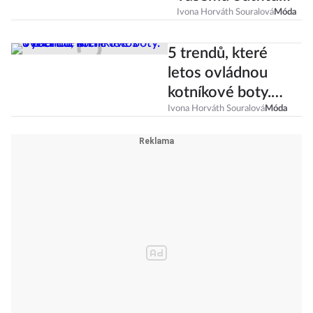
dodají luxusní
Ivona Horváth Souralová
Móda
šmrnc
5 trendů, které
letos ovládnou
kotníkové boty.
Vyberete si?
Ivona Horváth Souralová
Móda