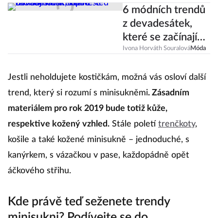
6 módních trendů
z devadesátek,
které se začínají
nosit teprve teď
Ivona Horváth Souralová
Móda
Jestli neholdujete kostičkám, možná vás osloví další
trend, který si rozumí s minisukněmi
. Zásadním
materiálem pro rok 2019 bude totiž kůže,
respektive kožený vzhled.
Stále poletí
trenčkoty
,
košile a také kožené minisukně – jednoduché, s
kanýrkem, s vázačkou v pase, každopádně opět
áčkového střihu.
Kde právě teď seženete trendy
minisukni? Podívejte se do