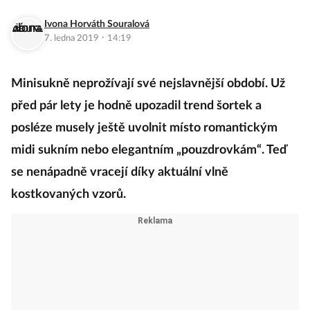
Ivona Horváth Souralová
·
7. ledna 2019
14:19
Minisukně neprožívají své nejslavnější období. Už
před pár lety je hodně upozadil trend šortek a
posléze musely ještě uvolnit místo romantickým
midi sukním nebo elegantním „pouzdrovkám“. Teď
se nenápadně vracejí díky aktuální vlně
kostkovaných vzorů.