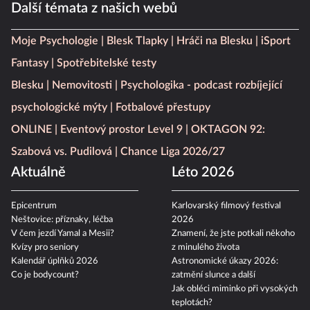
Další témata z našich webů
Moje Psychologie
Blesk Tlapky
Hráči na Blesku
iSport
Fantasy
Spotřebitelské testy
Blesku
Nemovitosti
Psychologika - podcast rozbíjející
psychologické mýty
Fotbalové přestupy
ONLINE
Eventový prostor Level 9
OKTAGON 92:
Szabová vs. Pudilová
Chance Liga 2026/27
Aktuálně
Léto 2026
Epicentrum
Karlovarský filmový festival
Neštovice: příznaky, léčba
2026
V čem jezdí Yamal a Mesii?
Znamení, že jste potkali někoho
Kvízy pro seniory
z minulého života
Kalendář úplňků 2026
Astronomické úkazy 2026:
Co je bodycount?
zatmění slunce a další
Jak obléci miminko při vysokých
teplotách?