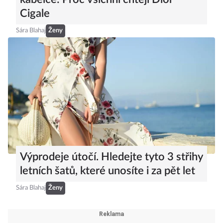
Cigale
Sára Blahaj
Ženy
Výprodeje útočí. Hledejte tyto 3 střihy
letních šatů, které unosíte i za pět let
Sára Blahaj
Ženy