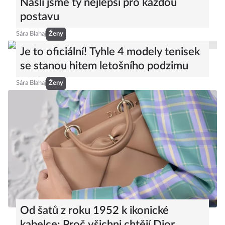
Našli jsme ty nejlepší pro každou
postavu
Sára Blahaj
Ženy
Je to oficiální! Tyhle 4 modely tenisek
se stanou hitem letošního podzimu
Sára Blahaj
Ženy
Od šatů z roku 1952 k ikonické
kabelce: Proč všichni chtějí Dior