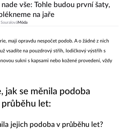
 nade vše: Tohle budou první šaty,
blékneme na jaře
 Souralová
Móda
orie, mají opravdu nespočet podob. A o žádné z nich
 už vsadíte na pouzdrový střih, lodičkový výstřih s
ónovou sukni s kapsami nebo kožené provedení, vždy
e, jak se měnila podoba
 průběhu let:
ila jejich podoba v průběhu let?