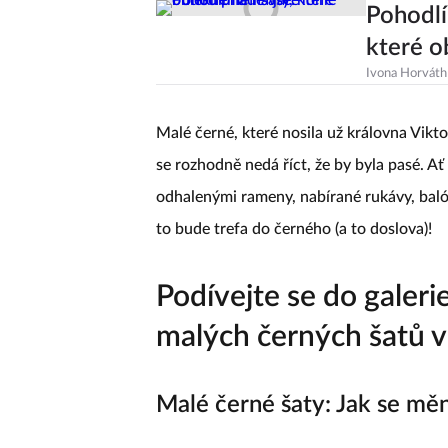
Pohodlí
které o
Ivona Horváth
Malé černé, které nosila už královna Vikt
se rozhodně nedá říct, že by byla pasé. Ať
odhalenými rameny, nabírané rukávy, bal
to bude trefa do černého (a to doslova)!
Podívejte se do galeri
malých černých šatů v
Malé černé šaty: Jak se měn