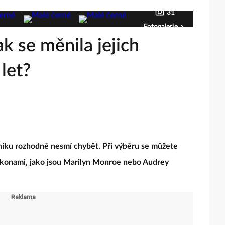
31
Fotogalerie
ak se měnila jejich
let?
níku rozhodně nesmí chybět. Při výběru se můžete
 i ikonami, jako jsou Marilyn Monroe nebo Audrey