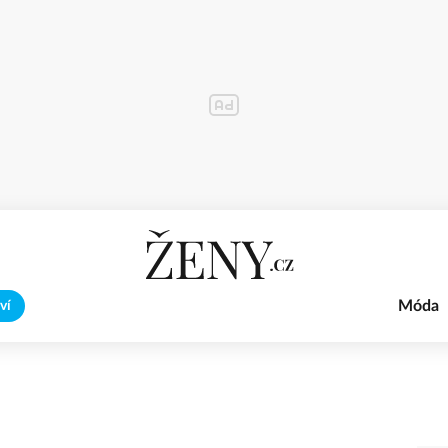
Móda
ví