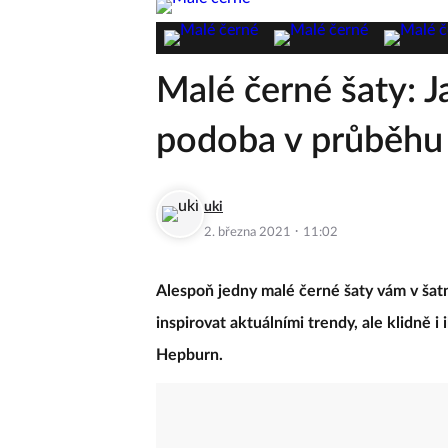
Malé černé šaty: J
podoba v průběhu 
uki
·
2. března 2021
11:02
Alespoň jedny malé černé šaty vám v šat
inspirovat aktuálními trendy, ale klidně
Hepburn.