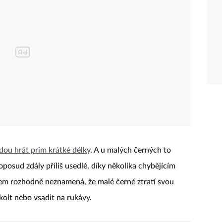
dou hrát prim krátké délky
. A u malých černých to
osud zdály příliš usedlé, díky několika chybějícím
šem rozhodně neznamená, že malé černé ztratí svou
olt nebo vsadit na rukávy.