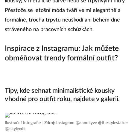
kousky) v metalické barvě nebo se třpytivými flitry.
Přestože se letošní móda tváří velmi elegantně a
formálně, trocha třpytu neuškodí ani během dne
stráveného na pracovních schůzkách.
Inspirace z Instagramu: Jak můžete
obměňovat trendy formální outfit?
Tipy, kde sehnat minimalistické kousky
vhodné pro outfit roku, najdete v galerii.
Ilustrační fotografie
|
Zdroj: Instagram @anoukyve @thestylestalker
@astyleedit