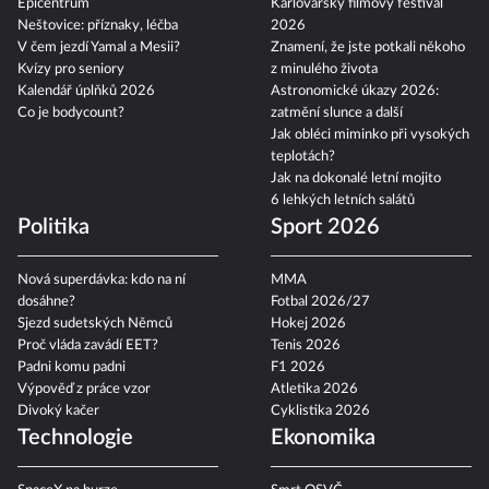
Epicentrum
Karlovarský filmový festival
Neštovice: příznaky, léčba
2026
V čem jezdí Yamal a Mesii?
Znamení, že jste potkali někoho
Kvízy pro seniory
z minulého života
Kalendář úplňků 2026
Astronomické úkazy 2026:
Co je bodycount?
zatmění slunce a další
Jak obléci miminko při vysokých
teplotách?
Jak na dokonalé letní mojito
6 lehkých letních salátů
Politika
Sport 2026
Nová superdávka: kdo na ní
MMA
dosáhne?
Fotbal 2026/27
Sjezd sudetských Němců
Hokej 2026
Proč vláda zavádí EET?
Tenis 2026
Padni komu padni
F1 2026
Výpověď z práce vzor
Atletika 2026
Divoký kačer
Cyklistika 2026
Technologie
Ekonomika