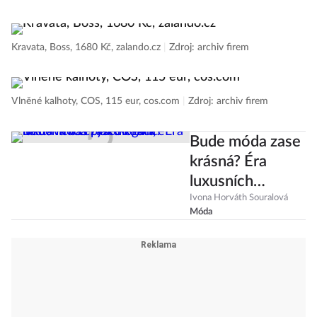
Kravata, Boss, 1680 Kč, zalando.cz
|
Zdroj: archiv firem
Vlněné kalhoty, COS, 115 eur, cos.com
|
Zdroj: archiv firem
Bude móda zase
krásná? Éra
luxusních
tepláků končí,
Ivona Horváth Souralová
Móda
nastává čas ryzí
elegance