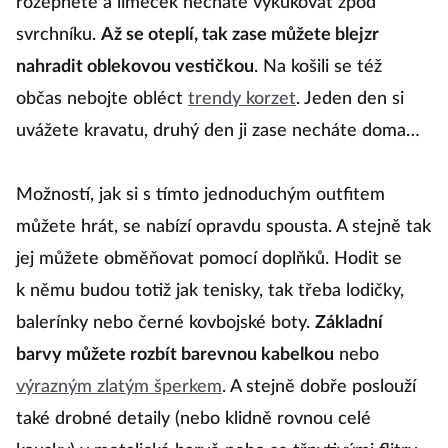
rozepnete a límeček necháte vykukovat zpod
svrchníku.
Až se oteplí, tak zase můžete blejzr
nahradit oblekovou vestičkou
. Na košili se též
občas nebojte obléct
trendy korzet
. Jeden den si
uvážete kravatu, druhý den ji zase necháte doma…
Možností, jak si s tímto jednoduchým outfitem
můžete hrát, se nabízí opravdu spousta. A stejně tak
jej můžete obměňovat pomocí doplňků. Hodit se
k němu budou totiž jak tenisky, tak třeba lodičky,
balerínky nebo černé kovbojské boty.
Základní
barvy můžete rozbít barevnou kabelkou
nebo
výrazným zlatým šperkem
. A stejně dobře poslouží
také drobné detaily (nebo klidně rovnou celé