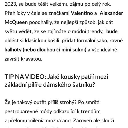
2023, se bude těšit velkému zájmu po celý rok.
Přehlídky v čele se značkami
Valentino
a
Alexander
McQueen
poodhalily, že nejlepší způsob, jak dát
světu vědět, že se zajímáte o módní trendy,
bude
obléct si klasickou košili, přidat formální sako, rovné
kalhoty (nebo dlouhou či mini sukni)
a vše ideálně
završit kravatou.
TIP NA VIDEO: Jaké kousky patří mezi
základní pilíře dámského šatníku?
Že je takový outfit příliš strohý? Po smršti
pestrobarevné módy odkazující k trendům
z přelomu milénia možná ano. Zároveň ale slouží