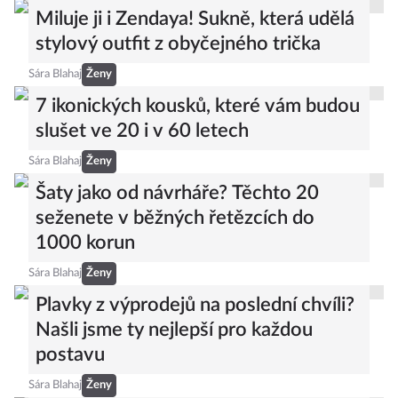
Miluje ji i Zendaya! Sukně, která udělá
stylový outfit z obyčejného trička
Sára Blahaj
Ženy
7 ikonických kousků, které vám budou
slušet ve 20 i v 60 letech
Sára Blahaj
Ženy
Šaty jako od návrháře? Těchto 20
seženete v běžných řetězcích do
1000 korun
Sára Blahaj
Ženy
Plavky z výprodejů na poslední chvíli?
Našli jsme ty nejlepší pro každou
postavu
Sára Blahaj
Ženy