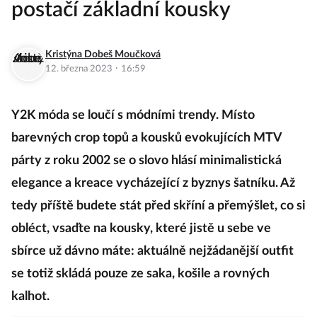
postačí základní kousky
Kristýna Dobeš Moučková
·
12. března 2023
16:59
Y2K móda se loučí s módními trendy. Místo
barevných crop topů a kousků evokujících MTV
párty z roku 2002 se o slovo hlásí minimalistická
elegance a kreace vycházející z byznys šatníku. Až
tedy příště budete stát před skříní a přemýšlet, co si
obléct, vsaďte na kousky, které jistě u sebe ve
sbírce už dávno máte: aktuálně nejžádanější outfit
se totiž skládá pouze ze saka, košile a rovných
kalhot.