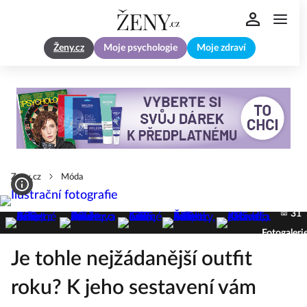
Ženy.cz
Moje psychologie
Moje zdraví
Zeny.cz
Móda
31
Fotogaleri
Je tohle nejžádanější outfit
roku? K jeho sestavení vám