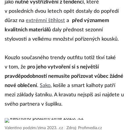
jako
nutné vystřízlivění z tendencí
, které
v posledních dvou letech opět dostaly do popředí
důraz na
extrémní štíhlost
a
před významem
kvalitních materiálů
daly přednost sezonní
stylovosti a velkému množství pořízených kousků.
Kouzlo současného trendy outfitu totiž tkví také
v tom, že
pro jeho vytvoření si s největší
pravděpodobností nemusíte pořizovat vůbec žádné
nové oblečení
.
Sako
, košile a smart kalhoty patří
mezi základy šatníku. A kravatu nejspíš asi najdete u
svého partnera v šuplíku.
Valentino podzim/zima 2023. .cz
|
Zdroj: Profimedia.cz