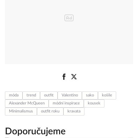
móda
trend
outfit
Valentino
sako
košile
Alexander McQueen
módní inspirace
kousek
Minimalismus
outfit roku
kravata
Doporučujeme