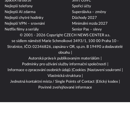
SpaceX na burze
Smrt OSVČ
Nejlepší telefony
Spořicí účty
Nejlepší AI zdarma
Superdávka – změny
Nejlepší chytré hodinky
Důchody 2027
Nejlepší VPN – srovnání
Minimální mzda 2027
Netflix filmy a seriály
Senior Pas – slevy
© 2001 - 2026 Copyright
CZECH NEWS CENTER a.s.
se sídlem náměstí Marie Schmolkové 3493/1, 100 00 Praha 10 -
Strašnice, IČO: 02346826, zapsána v OR, sp.zn. B 19490 a dodavatelé
obsahu
Autorská práva k publikovaným materiálům
Podmínky pro užívání služby informační společnosti
Informace o zpracování osobních údajů
Cookies
Nastavení soukromí
Vlastnická struktura
Jednotná kontaktní místa / Single Points of Contact
Etický kodex
Povinně zveřejňované informace