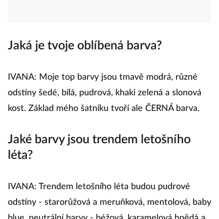
Jaká je tvoje oblíbená barva?
IVANA: Moje top barvy jsou tmavě modrá, různé
odstíny šedé, bílá, pudrová, khaki zelená a slonová
kost. Základ mého šatníku tvoří ale ČERNÁ barva.
Jaké barvy jsou trendem letošního
léta?
IVANA: Trendem letošního léta budou pudrové
odstíny - starorůžová a meruňková, mentolová, baby
blue, neutrální barvy - béžová, karamelová hnědá a