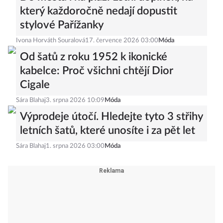
který každoročně nedají dopustit
stylové Pařížanky
Ivona Horváth Souralová
17. července 2026 03:00
Móda
Od šatů z roku 1952 k ikonické
kabelce: Proč všichni chtějí Dior
Cigale
Sára Blahaj
3. srpna 2026 10:09
Móda
Výprodeje útočí. Hledejte tyto 3 střihy
letních šatů, které unosíte i za pět let
Sára Blahaj
1. srpna 2026 03:00
Móda