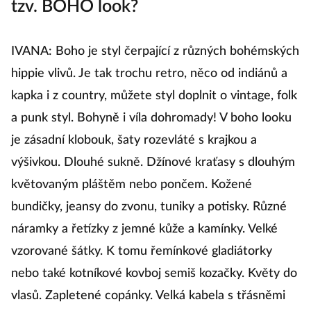
tzv. BOHO look?
IVANA: Boho je styl čerpající z různých bohémských
hippie vlivů. Je tak trochu retro, něco od indiánů a
kapka i z country, můžete styl doplnit o vintage, folk
a punk styl. Bohyně i víla dohromady! V boho looku
je zásadní klobouk, šaty rozevláté s krajkou a
výšivkou. Dlouhé sukně. Džínové kraťasy s dlouhým
květovaným pláštěm nebo pončem. Kožené
bundičky, jeansy do zvonu, tuniky a potisky. Různé
náramky a řetízky z jemné kůže a kamínky. Velké
vzorované šátky. K tomu řemínkové gladiátorky
nebo také kotníkové kovboj semiš kozačky. Květy do
vlasů. Zapletené copánky. Velká kabela s třásněmi