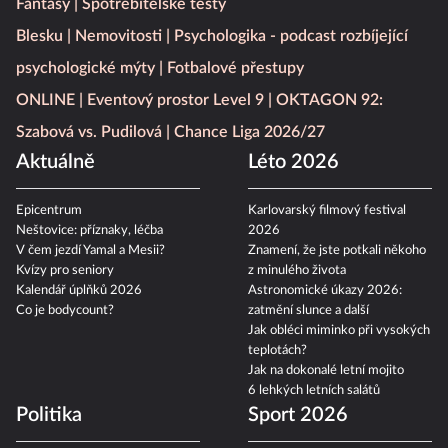
Fantasy
Spotřebitelské testy
Blesku
Nemovitosti
Psychologika - podcast rozbíjející
psychologické mýty
Fotbalové přestupy
ONLINE
Eventový prostor Level 9
OKTAGON 92:
Szabová vs. Pudilová
Chance Liga 2026/27
Aktuálně
Léto 2026
Epicentrum
Karlovarský filmový festival
Neštovice: příznaky, léčba
2026
V čem jezdí Yamal a Mesii?
Znamení, že jste potkali někoho
Kvízy pro seniory
z minulého života
Kalendář úplňků 2026
Astronomické úkazy 2026:
Co je bodycount?
zatmění slunce a další
Jak obléci miminko při vysokých
teplotách?
Jak na dokonalé letní mojito
6 lehkých letních salátů
Politika
Sport 2026