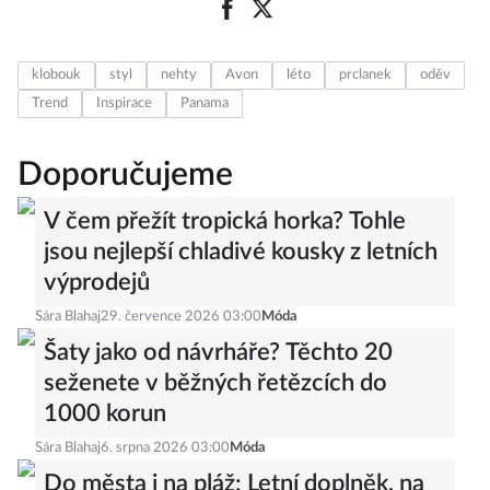
klobouk
styl
nehty
Avon
léto
prclanek
oděv
Trend
Inspirace
Panama
Doporučujeme
V čem přežít tropická horka? Tohle
jsou nejlepší chladivé kousky z letních
výprodejů
Sára Blahaj
29. července 2026 03:00
Móda
Šaty jako od návrháře? Těchto 20
seženete v běžných řetězcích do
1000 korun
Sára Blahaj
6. srpna 2026 03:00
Móda
Do města i na pláž: Letní doplněk, na