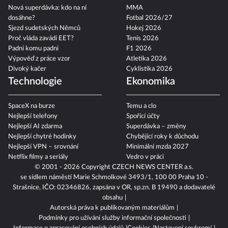
Nová superdávka: kdo na ní
MMA
dosáhne?
Fotbal 2026/27
Sjezd sudetských Němců
Hokej 2026
Proč vláda zavádí EET?
Tenis 2026
Padni komu padni
F1 2026
Výpověď z práce vzor
Atletika 2026
Divoký kačer
Cyklistika 2026
Technologie
Ekonomika
SpaceX na burze
Temu a clo
Nejlepší telefony
Spořicí účty
Nejlepší AI zdarma
Superdávka – změny
Nejlepší chytré hodinky
Chybějící roky k důchodu
Nejlepší VPN – srovnání
Minimální mzda 2027
Netflix filmy a seriály
Vedro v práci
© 2001 - 2026 Copyright
CZECH NEWS CENTER a.s.
se sídlem náměstí Marie Schmolkové 3493/1, 100 00 Praha 10 -
Strašnice, IČO: 02346826, zapsána v OR, sp.zn. B 19490 a dodavatelé
obsahu
Autorská práva k publikovaným materiálům
Podmínky pro užívání služby informační společnosti