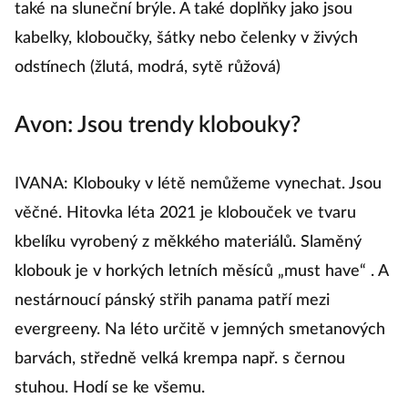
také na sluneční brýle. A také doplňky jako jsou
kabelky, kloboučky, šátky nebo čelenky v živých
odstínech (žlutá, modrá, sytě růžová)
Avon: Jsou trendy klobouky?
IVANA: Klobouky v létě nemůžeme vynechat. Jsou
věčné. Hitovka léta 2021 je klobouček ve tvaru
kbelíku vyrobený z měkkého materiálů. Slaměný
klobouk je v horkých letních měsíců „must have“ . A
nestárnoucí pánský střih panama patří mezi
evergreeny. Na léto určitě v jemných smetanových
barvách, středně velká krempa např. s černou
stuhou. Hodí se ke všemu.