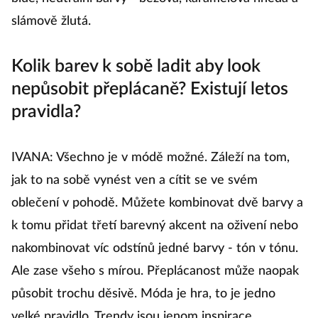
slámově žlutá.
Kolik barev k sobě ladit aby look
nepůsobit přeplácaně? Existují letos
pravidla?
IVANA: Všechno je v módě možné. Záleží na tom,
jak to na sobě vynést ven a cítit se ve svém
oblečení v pohodě. Můžete kombinovat dvě barvy a
k tomu přidat třetí barevný akcent na oživení nebo
nakombinovat víc odstínů jedné barvy - tón v tónu.
Ale zase všeho s mírou. Přeplácanost může naopak
působit trochu děsivě. Móda je hra, to je jedno
velké pravidlo. Trendy jsou jenom inspirace.