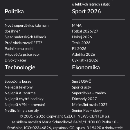
6 lehkých letních salátů
Politika
Sport 2026
Nová superdávka: kdo na ní
MMA
dosáhne?
Fotbal 2026/27
Sjezd sudetských Němců
Hokej 2026
Proč vláda zavádí EET?
Tenis 2026
Padni komu padni
F1 2026
Výpověď z práce vzor
Atletika 2026
Divoký kačer
Cyklistika 2026
Technologie
Ekonomika
SpaceX na burze
Smrt OSVČ
Nejlepší telefony
Spořicí účty
Nejlepší AI zdarma
Superdávka – změny
Nejlepší chytré hodinky
Důchody 2027
Nejlepší VPN – srovnání
Minimální mzda 2027
Netflix filmy a seriály
Senior Pas – slevy
© 2001 - 2026 Copyright
CZECH NEWS CENTER a.s.
se sídlem náměstí Marie Schmolkové 3493/1, 100 00 Praha 10 -
Strašnice, IČO: 02346826, zapsána v OR, sp.zn. B 19490 a dodavatelé