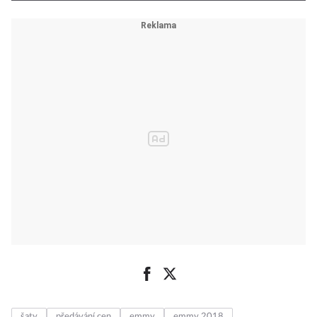
šaty
předávání cen
emmy
emmy 2018