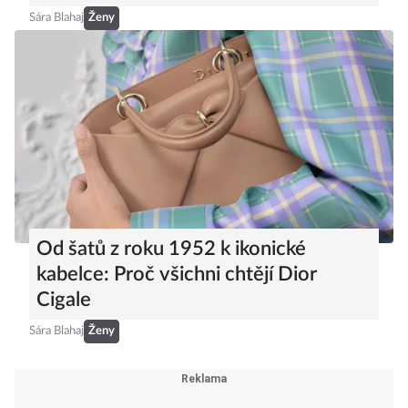
Sára Blahaj
Ženy
Od šatů z roku 1952 k ikonické
kabelce: Proč všichni chtějí Dior
Cigale
Sára Blahaj
Ženy