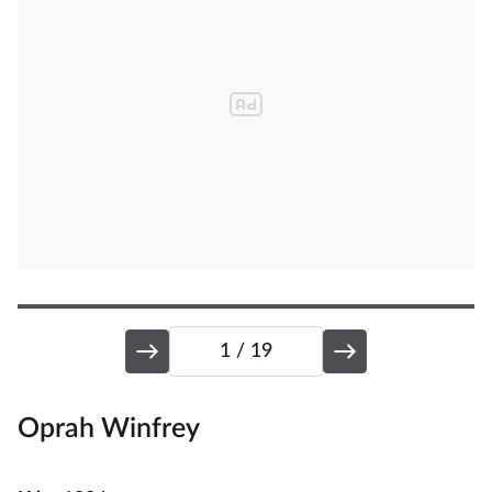
1
/ 19
Oprah Winfrey
D