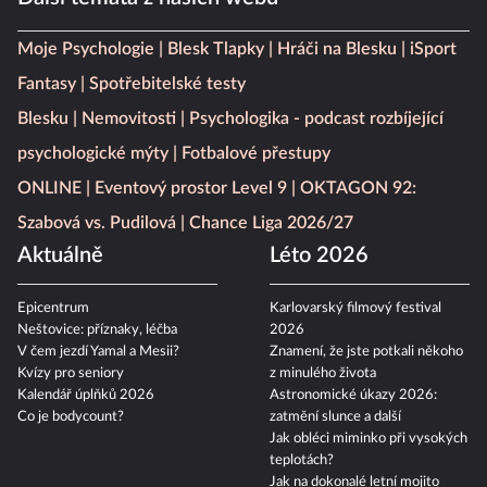
Moje Psychologie
Blesk Tlapky
Hráči na Blesku
iSport
Fantasy
Spotřebitelské testy
Blesku
Nemovitosti
Psychologika - podcast rozbíjející
psychologické mýty
Fotbalové přestupy
ONLINE
Eventový prostor Level 9
OKTAGON 92:
Szabová vs. Pudilová
Chance Liga 2026/27
Aktuálně
Léto 2026
Epicentrum
Karlovarský filmový festival
Neštovice: příznaky, léčba
2026
V čem jezdí Yamal a Mesii?
Znamení, že jste potkali někoho
Kvízy pro seniory
z minulého života
Kalendář úplňků 2026
Astronomické úkazy 2026:
Co je bodycount?
zatmění slunce a další
Jak obléci miminko při vysokých
teplotách?
Jak na dokonalé letní mojito