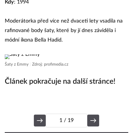
Kdy
: 1994
Ša
Moderátorka před více než dvaceti lety vsadila na
Dl
rafinované body šaty, které by jí dnes záviděla i
p
módní ikona Bella Hadid.
Šaty z Emmy
|
Zdroj: profimedia.cz
Článek pokračuje na další stránce!
1
/ 19