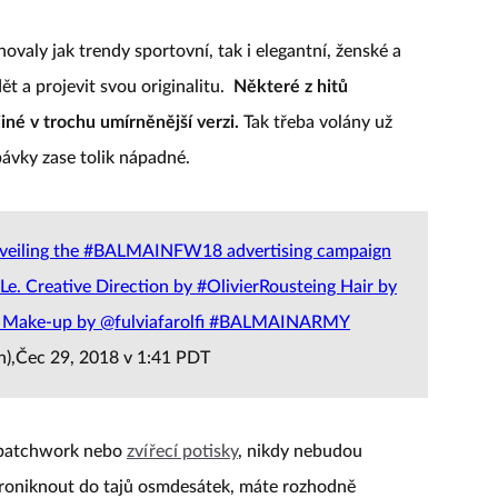
ovaly jak trendy sportovní, tak i elegantní, ženské a
dět a projevit svou originalitu.
Některé z hitů
iné v trochu umírněnější verzi.
Tak třeba volány už
ávky zase tolik nápadné.
iling the #BALMAINFW18 advertising campaign
Le. Creative Direction by #OlivierRousteing Hair by
w Make-up by @fulviafarolfi #BALMAINARMY
),Čec 29, 2018 v 1:41 PDT
ý patchwork nebo
zvířecí potisky
, nikdy nebudou
roniknout do tajů osmdesátek, máte rozhodně