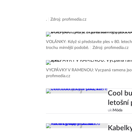
přehlídka Stelly McCartney.
|
Zdroj: profimedia.
.
|
Zdroj: profimedia.cz
VOLÁNKY: Když si představíte ples v 80. letech
trochu mírnější podobě.
|
Zdroj: profimedia.cz
VYCPÁVKY V RAMENOU: Vycpaná ramena jsou d
profimedia.cz
Cool bu
letošní
uki
Móda