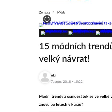
Zeny.cz
Móda
15 módních trendů 
velký návrat!
uki
·
7. srpna 2018
15:22
Módní trendy z osmdesátek se ve velké vl
znovu po letech v kurzu?