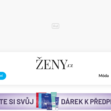
Móda
ví