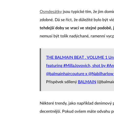
Osmdesátky
jsou typické tím, že jim domin
zdobné. Dá se říct, že důležité bylo být vi
tehdejší doby se vrací ve stejné podobě, j
nemusí být tolik nadýchané, ramenní vycp
THE BALMAIN BEAT . VOLUME 1 Unve
featuring #MillaJovovich, shot by #An
@balmainhaircouture x @Nabilharlo
Příspěvek sdílený
BALMAIN
(@balmain
Některé trendy, jako například denimov
decentnější. Pokud ovšem máte odvahu p