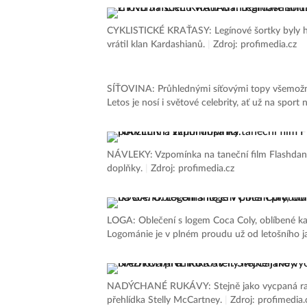
CYKLISTICKÉ KRAŤASY: Legínové šortky byly hit
vrátil klan Kardashianů.
|
Zdroj: profimedia.cz
SÍŤOVINA: Průhlednými síťovými topy všemožný
Letos je nosí i světové celebrity, ať už na sport 
NÁVLEKY: Vzpomínka na taneční film Flashdance!
doplňky.
|
Zdroj: profimedia.cz
LOGA: Oblečení s logem Coca Coly, oblíbené k
Logománie je v plném proudu už od letošního j
NADÝCHANÉ RUKÁVY: Stejně jako vycpaná rame