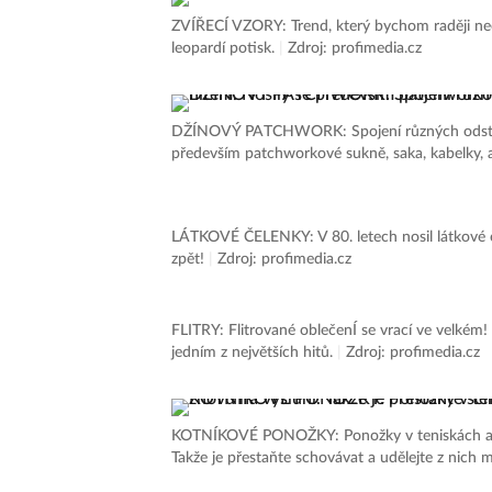
ZVÍŘECÍ VZORY: Trend, který bychom raději nech
leopardí potisk.
|
Zdroj: profimedia.cz
DŽÍNOVÝ PATCHWORK: Spojení různých odstínů 
především patchworkové sukně, saka, kabelky, a
LÁTKOVÉ ČELENKY: V 80. letech nosil látkové 
zpět!
|
Zdroj: profimedia.cz
FLITRY: Flitrované oblečenÍ se vrací ve velké
jedním z největších hitů.
|
Zdroj: profimedia.cz
KOTNÍKOVÉ PONOŽKY: Ponožky v teniskách a doko
Takže je přestaňte schovávat a udělejte z nich