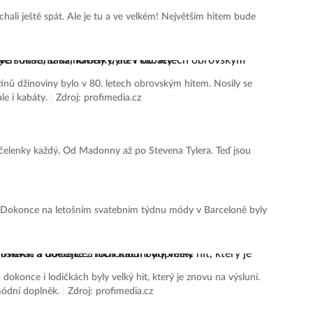
ali ještě spát. Ale je tu a ve velkém! Největším hitem bude
džínoviny bylo v 80. letech obrovským hitem. Nosily se
le i kabáty.
|
Zdroj: profimedia.cz
čelenky každý. Od Madonny až po Stevena Tylera. Teď jsou
m! Dokonce na letošním svatebním týdnu módy v Barceloně byly
nce i lodičkách byly velký hit, který je znovu na výsluní.
 módní doplněk.
|
Zdroj: profimedia.cz