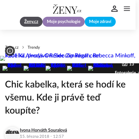
Ženy.cz
Moje psychologie
Moje zdraví
Zeny.cz
Trendy
13
Fotogalerie
Chic kabelka, která se hodí ke
všemu. Kde ji právě teď
koupíte?
Ivona Horváth Souralová
·
15. března 2018
12:57