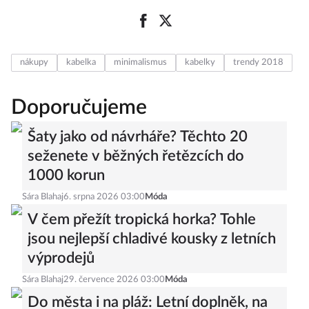
nákupy
kabelka
minimalismus
kabelky
trendy 2018
Doporučujeme
Šaty jako od návrháře? Těchto 20
seženete v běžných řetězcích do
1000 korun
Sára Blahaj
6. srpna 2026 03:00
Móda
V čem přežít tropická horka? Tohle
jsou nejlepší chladivé kousky z letních
výprodejů
Sára Blahaj
29. července 2026 03:00
Móda
Do města i na pláž: Letní doplněk, na