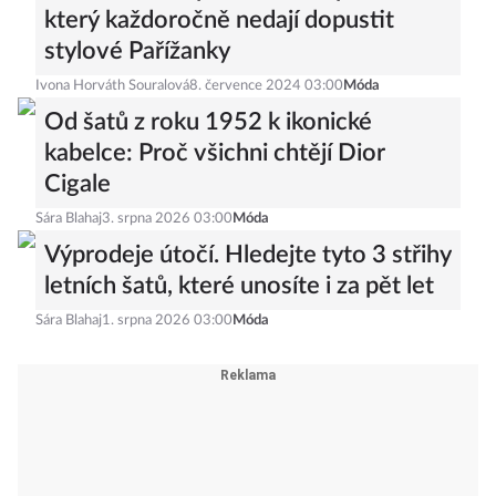
který každoročně nedají dopustit
stylové Pařížanky
Ivona Horváth Souralová
8. července 2024 03:00
Móda
Od šatů z roku 1952 k ikonické
kabelce: Proč všichni chtějí Dior
Cigale
Sára Blahaj
3. srpna 2026 03:00
Móda
Výprodeje útočí. Hledejte tyto 3 střihy
letních šatů, které unosíte i za pět let
Sára Blahaj
1. srpna 2026 03:00
Móda