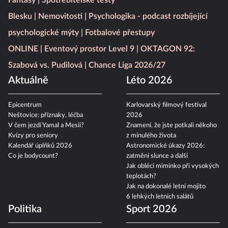
Fantasy
Spotřebitelské testy
Blesku
Nemovitosti
Psychologika - podcast rozbíjející
psychologické mýty
Fotbalové přestupy
ONLINE
Eventový prostor Level 9
OKTAGON 92:
Szabová vs. Pudilová
Chance Liga 2026/27
Aktuálně
Léto 2026
Epicentrum
Karlovarský filmový festival
Neštovice: příznaky, léčba
2026
V čem jezdí Yamal a Mesii?
Znamení, že jste potkali někoho
Kvízy pro seniory
z minulého života
Kalendář úplňků 2026
Astronomické úkazy 2026:
Co je bodycount?
zatmění slunce a další
Jak obléci miminko při vysokých
teplotách?
Jak na dokonalé letní mojito
6 lehkých letních salátů
Politika
Sport 2026