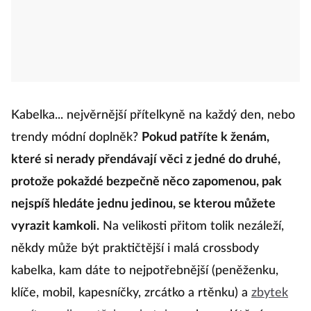
Kabelka... nejvěrnější přítelkyně na každý den, nebo
trendy módní doplněk?
Pokud patříte k ženám,
které si nerady přendávají věci z jedné do druhé,
protože pokaždé bezpečně něco zapomenou, pak
nejspíš hledáte jednu jedinou, se kterou můžete
vyrazit kamkoli.
Na velikosti přitom tolik nezáleží,
někdy může být praktičtější i malá crossbody
kabelka, kam dáte to nejpotřebnější (peněženku,
klíče, mobil, kapesníčky, zrcátko a rtěnku) a
zbytek