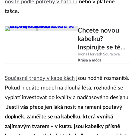
nosíte podle potřeby v batohu
nebo v plátěné
tašce.
Chcete novou
kabelku?
Inspirujte se těmi,
které se teď nosí
Ivona Horváth Souralová
Krása a móda
v Londýně
Současné trendy v kabelkách
jsou hodně rozmanité.
Pokud hledáte model na dlouhá léta, rozhodně se
vyplatí investovat do kvality a nadčasového designu.
Jestli vás přece jen láká nosit na rameni poutavý
doplněk, zaměřte se na kabelku, která vyniká
zajímavým tvarem – v kurzu jsou kabelky přísně