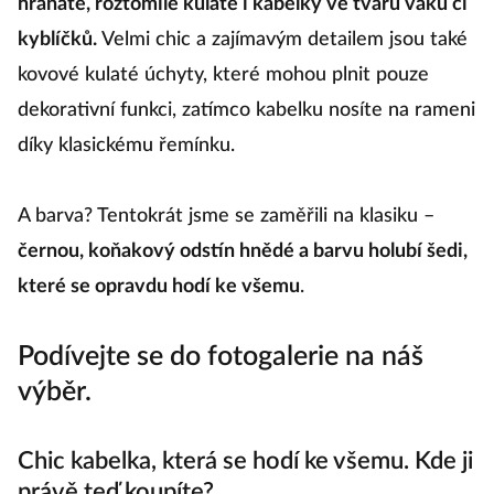
hranaté, roztomile kulaté i kabelky ve tvaru vaků či
kyblíčků.
Velmi chic a zajímavým detailem jsou také
kovové kulaté úchyty, které mohou plnit pouze
dekorativní funkci, zatímco kabelku nosíte na rameni
díky klasickému řemínku.
A barva? Tentokrát jsme se zaměřili na klasiku –
černou, koňakový odstín hnědé a barvu holubí šedi,
které se opravdu hodí ke všemu
.
Podívejte se do fotogalerie na náš
výběr.
Chic kabelka, která se hodí ke všemu. Kde ji
právě teď koupíte?