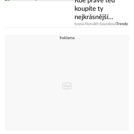
Kde právě teď
koupíte ty
nejkrásnější
pastelové kabáty a
Ivona Horváth Souralová
Trendy
bundy?