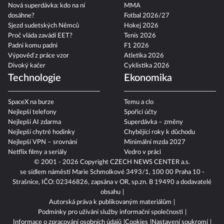
Nová superdávka: kdo na ní
MMA
dosáhne?
Fotbal 2026/27
Sjezd sudetských Němců
Hokej 2026
Proč vláda zavádí EET?
Tenis 2026
Padni komu padni
F1 2026
Výpověď z práce vzor
Atletika 2026
Divoký kačer
Cyklistika 2026
Technologie
Ekonomika
SpaceX na burze
Temu a clo
Nejlepší telefony
Spořicí účty
Nejlepší AI zdarma
Superdávka – změny
Nejlepší chytré hodinky
Chybějící roky k důchodu
Nejlepší VPN – srovnání
Minimální mzda 2027
Netflix filmy a seriály
Vedro v práci
© 2001 - 2026 Copyright
CZECH NEWS CENTER a.s.
se sídlem náměstí Marie Schmolkové 3493/1, 100 00 Praha 10 -
Strašnice, IČO: 02346826, zapsána v OR, sp.zn. B 19490 a dodavatelé
obsahu
Autorská práva k publikovaným materiálům
Podmínky pro užívání služby informační společnosti
Informace o zpracování osobních údajů
Cookies
Nastavení soukromí