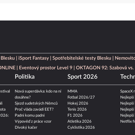
 Blesku
iSport Fantasy
Spotřebitelské testy Blesku
Nemovito
 ONLINE
Eventový prostor Level 9
OKTAGON 92: Szabová vs. 
Politika
Sport 2026
Techn
stival
Nová superdávka: kdo na ní
MMA
SpaceX n
dosáhne?
Fotbal 2026/27
Nejlepší
li
Sjezd sudetských Němců
Hokej 2026
Nejlepší
ota
Proč vláda zavádí EET?
Tenis 2026
Nejlepší
2026:
Padni komu padni
F1 2026
Nejlepší
Výpověď z práce vzor
Atletika 2026
Netflix f
Divoký kačer
Cyklistika 2026