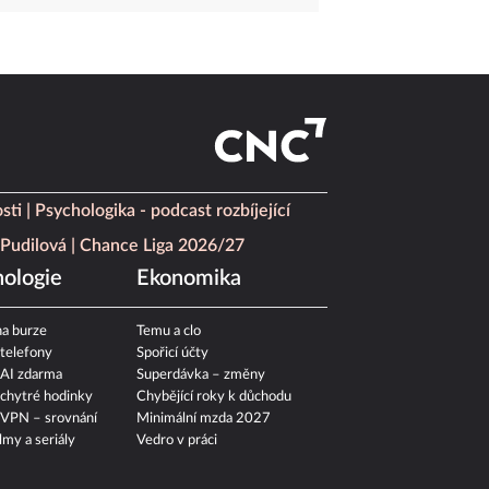
sti
Psychologika - podcast rozbíjející
Pudilová
Chance Liga 2026/27
ologie
Ekonomika
a burze
Temu a clo
 telefony
Spořicí účty
 AI zdarma
Superdávka – změny
 chytré hodinky
Chybějící roky k důchodu
 VPN – srovnání
Minimální mzda 2027
ilmy a seriály
Vedro v práci