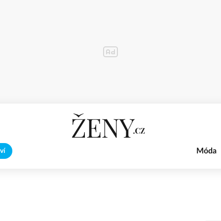
Móda
ví