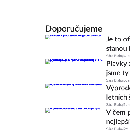
Doporučujeme
Je to of
stanou 
Sára Blahaj
4. 
Plavky 
jsme ty
Sára Blahaj
5. 
Výprode
letních 
Sára Blahaj
1. 
V čem p
nejlepš
Sára Blahaj
29.