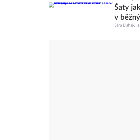
Šaty ja
v běžný
Sára Blahaj
6. 