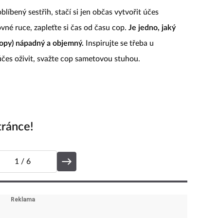
blíbený sestřih, stačí si jen občas vytvořit účes
vné ruce, zapleťte si čas od času cop.
Je jedno, jaký
(copy) nápadný a objemný.
Inspirujte se třeba u
účes oživit, svažte cop sametovou stuhou.
tránce!
1
/ 6