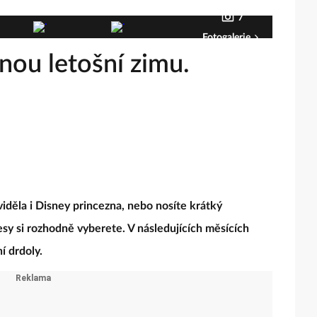
7
Fotogalerie
nou letošní zimu.
viděla i Disney princezna, nebo nosíte krátký
esy si rozhodně vyberete. V následujících měsících
ní drdoly.