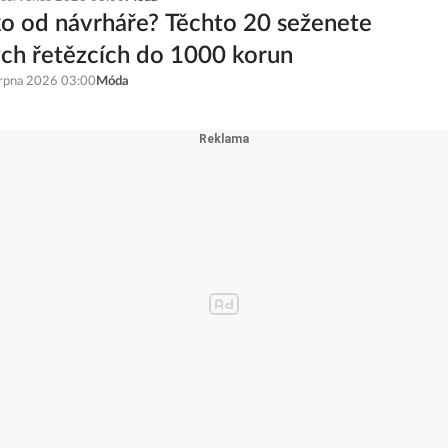
ko od návrháře? Těchto 20 seženete
ch řetězcích do 1000 korun
srpna 2026 03:00
Móda