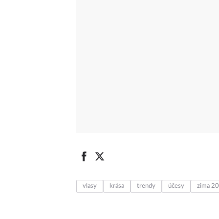
vlasy
krása
trendy
účesy
zima 2