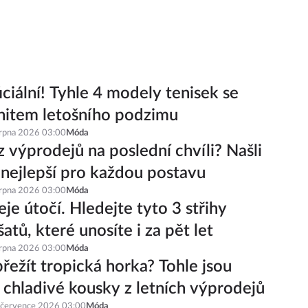
iciální! Tyhle 4 modely tenisek se
hitem letošního podzimu
srpna 2026 03:00
Móda
z výprodejů na poslední chvíli? Našli
 nejlepší pro každou postavu
srpna 2026 03:00
Móda
je útočí. Hledejte tyto 3 střihy
šatů, které unosíte i za pět let
srpna 2026 03:00
Móda
řežít tropická horka? Tohle jsou
í chladivé kousky z letních výprodejů
 července 2026 03:00
Móda