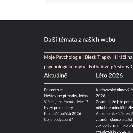
Další témata z našich webů
Moje Psychologie
Blesk Tlapky
Hráči na
psychologické mýty
Fotbalové přestupy
Aktuálně
Léto 2026
Epicentrum
Karlovarský filmový fe
Neštovice: příznaky, léčba
2026
V čem jezdí Yamal a Mesii?
Znamení, že jste potka
Kvízy pro seniory
někoho z minulého živ
Kalendář úplňků 2026
Astronomické úkazy 
Co je bodycount?
zatmění slunce a další
Jak obléci miminko při
vysokých teplotách?