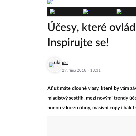
Účesy, které ovlád
Inspirujte se!
uki
·
29. října 2018
13:31
Ať už máte dlouhé vlasy, které by vám zá
mladistvý sestřih, mezi novými trendy úč
budou v kurzu ofiny, masivní copy i balet