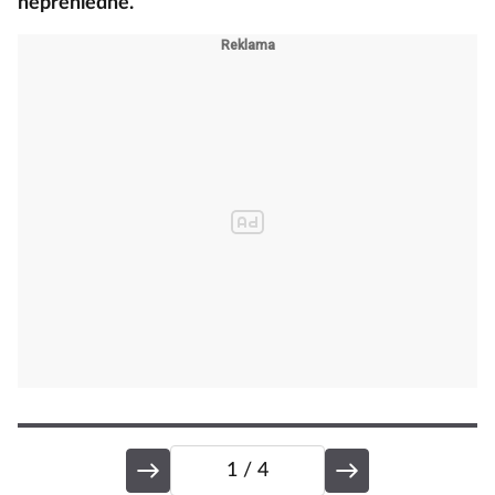
nepřehlédne.
1
/ 4