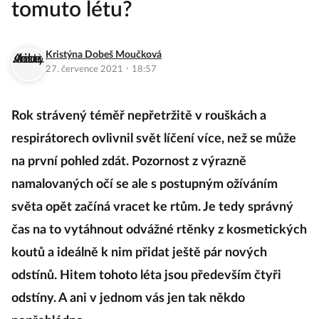
tomuto létu?
Kristýna Dobeš Moučková
·
27. července 2021
18:57
Rok strávený téměř nepřetržitě v rouškách a
respirátorech ovlivnil svět líčení více, než se může
na první pohled zdát. Pozornost z výrazně
namalovaných očí se ale s postupným ožíváním
světa opět začíná vracet ke rtům. Je tedy správný
čas na to vytáhnout odvážné rtěnky z kosmetických
koutů a ideálně k nim přidat ještě pár nových
odstínů. Hitem tohoto léta jsou především čtyři
odstíny. A ani v jednom vás jen tak někdo