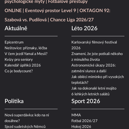
psychologické mýty
Fotbalové přestupy
ONLINE
Eventový prostor Level 9
OKTAGON 92:
Szabová vs. Pudilová
Chance Liga 2026/27
Aktuálně
Léto 2026
Epicentrum
Karlovarský filmový festival
Neštovice: příznaky, léčba
2026
V čem jezdí Yamal a Mesii?
Znamení, že jste potkali někoho
Kvízy pro seniory
z minulého života
Kalendář úplňků 2026
Astronomické úkazy 2026:
Co je bodycount?
zatmění slunce a další
Jak obléci miminko při vysokých
teplotách?
Jak na dokonalé letní mojito
6 lehkých letních salátů
Politika
Sport 2026
Nová superdávka: kdo na ní
MMA
dosáhne?
Fotbal 2026/27
Sjezd sudetských Němců
Hokej 2026