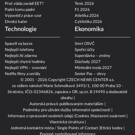
Proč vláda zavádí EET?
Tenis 2026
Padni komu padni
F1 2026
Výpověď z práce vzor
Atletika 2026
Divoký kačer
Cyklistika 2026
Technologie
Ekonomika
SpaceX na burze
Smrt OSVČ
Nejlepší telefony
Spořicí účty
Nejlepší AI zdarma
Superdávka – změny
Nejlepší chytré hodinky
Důchody 2027
Nejlepší VPN – srovnání
Minimální mzda 2027
Netflix filmy a seriály
Senior Pas – slevy
© 2001 - 2026 Copyright
CZECH NEWS CENTER a.s.
se sídlem náměstí Marie Schmolkové 3493/1, 100 00 Praha 10 -
Strašnice, IČO: 02346826, zapsána v OR, sp.zn. B 19490 a dodavatelé
obsahu
Autorská práva k publikovaným materiálům
Podmínky pro užívání služby informační společnosti
Informace o zpracování osobních údajů
Cookies
Nastavení soukromí
Vlastnická struktura
Jednotná kontaktní místa / Single Points of Contact
Etický kodex
Povinně zveřejňované informace