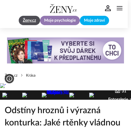
Ženy.cz
Moje psychologie
Moje zdraví
Zeny.cz
Krása
31
Fotogalerie
Odstíny hroznů i výrazná
konturka: Jaké rtěnky vládnou