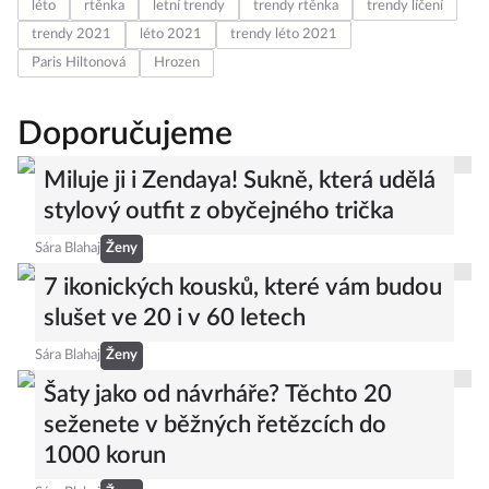
léto
rtěnka
letní trendy
trendy rtěnka
trendy líčení
trendy 2021
léto 2021
trendy léto 2021
Paris Hiltonová
Hrozen
Doporučujeme
Miluje ji i Zendaya! Sukně, která udělá
stylový outfit z obyčejného trička
Sára Blahaj
Ženy
7 ikonických kousků, které vám budou
slušet ve 20 i v 60 letech
Sára Blahaj
Ženy
Šaty jako od návrháře? Těchto 20
seženete v běžných řetězcích do
1000 korun