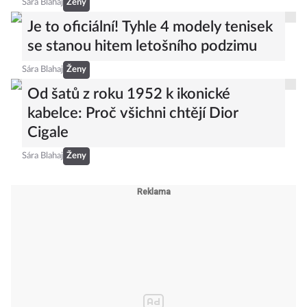
Sára Blahaj
Ženy
Je to oficiální! Tyhle 4 modely tenisek
se stanou hitem letošního podzimu
Sára Blahaj
Ženy
Od šatů z roku 1952 k ikonické
kabelce: Proč všichni chtějí Dior
Cigale
Sára Blahaj
Ženy