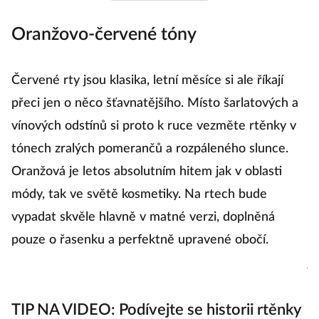
Oranžovo-červené tóny
J
Červené rty jsou klasika, letní měsíce si ale říkají
J
přeci jen o něco šťavnatějšího. Místo šarlatových a
pr
vínových odstínů si proto k ruce vezměte rtěnky v
od
tónech zralých pomerančů a rozpáleného slunce.
po
Oranžová je letos absolutním hitem jak v oblasti
u
módy, tak ve světě kosmetiky. Na rtech bude
z
vypadat skvěle hlavně v matné verzi, doplněná
n
pouze o řasenku a perfektně upravené obočí.
z
je
ok
TIP NA VIDEO: Podívejte se historii rtěnky
ch