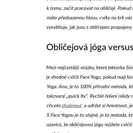
k tomu, začít pracovat na obličeji. Pokud 
máte předsazenou hlavu, cviky na krk vás 
vysvětluje, jak jsou s obličejem propojeny i
Obličejová jóga versu
Mezi nejčastější otázky, které lektorka Sim
je vhodné cvičit Face Yogu, pokud mají b
Yoga. Ano, je to 100% přírodní metoda, kt
takzvaný „quick fix“. Rychlé řešení nikdy
chcete
zhubnout
a udržet si hmotnost, je
S Face Yogou je to stejné, je to metoda, kt
uzavírá, že obličejovou jógu můžete cviči