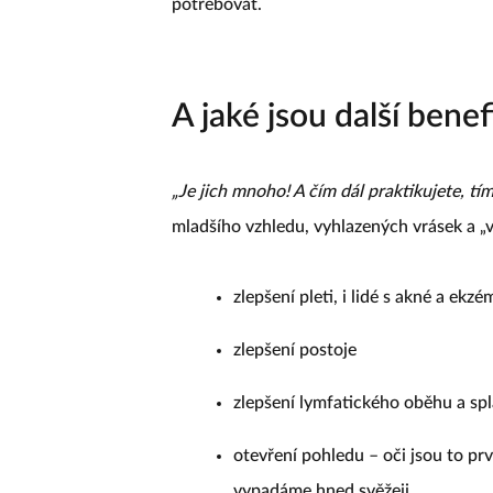
potřebovat.
A jaké jsou další bene
„Je jich mnoho! A čím dál praktikujete, tím 
mladšího vzhledu, vyhlazených vrásek a „vy
zlepšení pleti, i lidé s akné a ekz
zlepšení postoje
zlepšení lymfatického oběhu a spl
otevření pohledu – oči jsou to prv
vypadáme hned svěžeji.