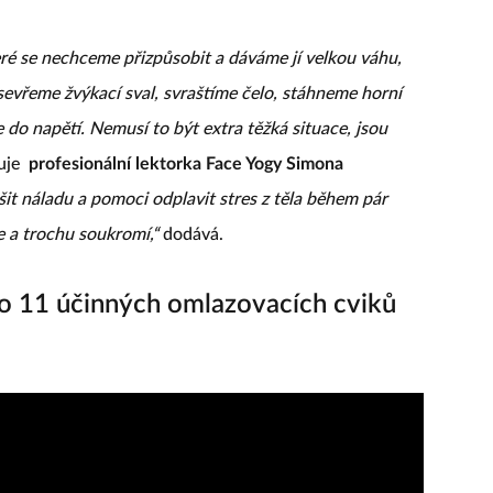
teré se nechceme přizpůsobit a dáváme jí velkou váhu,
 sevřeme žvýkací sval, svraštíme čelo, stáhneme horní
 do napětí. Nemusí to být extra těžká situace, jsou
uje
profesionální lektorka Face Yogy Simona
pšit náladu a pomoci odplavit stres z těla během pár
e a trochu soukromí,“
dodává.
o 11 účinných omlazovacích cviků