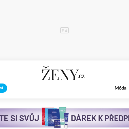
Móda
ví