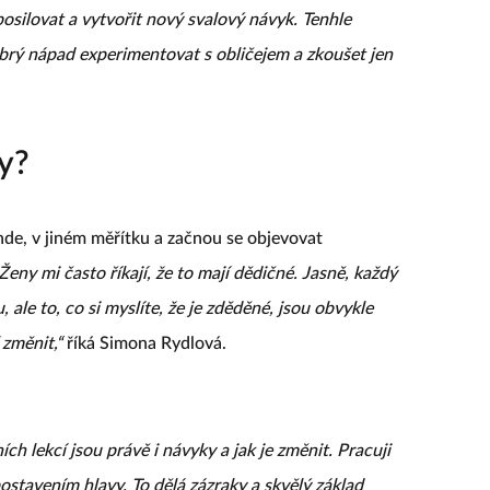
posilovat a vytvořit nový svalový návyk. Tenhle
obrý nápad experimentovat s obličejem a zkoušet jen
y?
nde, v jiném měřítku a začnou se objevovat
Ženy mi často říkají, že to mají dědičné. Jasně, každý
ale to, co si myslíte, že je zděděné, jsou obvykle
 změnit,“
říká Simona Rydlová.
ích lekcí jsou právě i návyky a jak je změnit. Pracuji
stavením hlavy. To dělá zázraky a skvělý základ