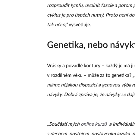
rozproudit lymfu, uvolnit fascie a potom 
cyklus je pro úspěch nutný. Proto není d
tak něco,“
vysvětluje.
Genetika, nebo návyk
Vrásky a povadlé kontury – každý je má ji
v rozdílném věku – může za to genetika?
„
máme nějakou dispozici a genovou výbavu, 
návyky. Dobrá zpráva je, že návyky se dají
„Součástí mých
online kurzů
a individuáln
s dechem, postojem, postavením jazyka, po