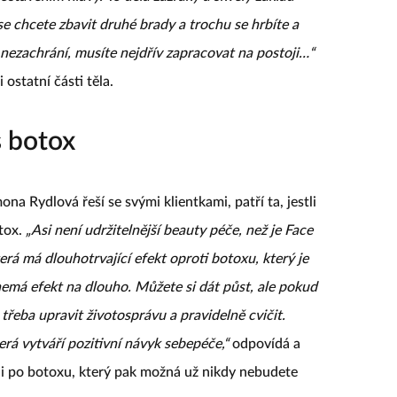
se chcete zbavit druhé brady a trochu se hrbíte a
nezachrání, musíte nejdřív zapracovat na postoji…“
 ostatní části těla.
s botox
ona Rydlová řeší se svými klientkami, patří ta, jestli
otox.
„Asi není udržitelnější beauty péče, než je Face
erá má dlouhotrvající efekt oproti botoxu, který je
 nemá efekt na dlouho. Můžete si dát půst, ale pokud
 třeba upravit životosprávu a pravidelně cvičit.
erá vytváří pozitivní návyk sebepéče,“
odpovídá a
t i po botoxu, který pak možná už nikdy nebudete