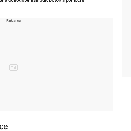
áže dlouhodobě nahradit botox a pomoci s
ce