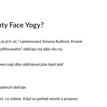
fity Face Yogy?
je jich víc,“
vyjmenovává Simona Rydlová. Kromě
liftovaného“ obličeje má dále vliv na:
émem mají díky obličejové józe lepší pleť
asknutí obličeje
ní, co vidíme. Když se pohled otevře a projasní,