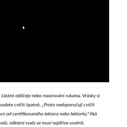
částmi obličeje nebo masírování rukama. Vrásky si
 budete cvičit špatně.
„Proto nedoporučuji cvičit
urz od certifikovaného lektora nebo lektorky,“
říká
valů, některé svaly se musí nejdříve uvolnit,