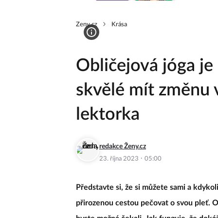
Zeny.cz
Krása
Obličejová jóga je 
skvělé mít změnu v
lektorka
redakce Ženy.cz
·
23. října 2023
05:00
Představte si, že si můžete sami a kdykol
přirozenou cestou pečovat o svou pleť. Ob