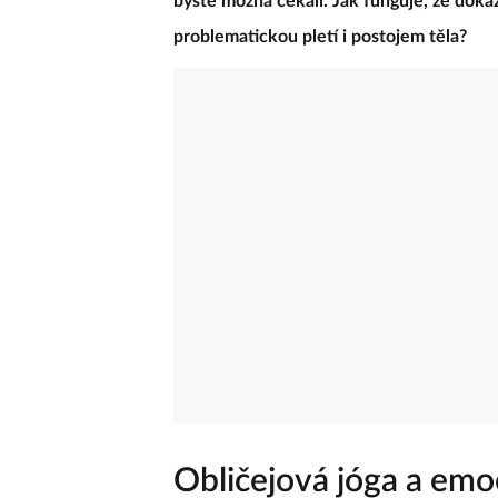
byste možná čekali. Jak funguje, že dok
problematickou pletí i postojem těla?
Obličejová jóga a emo