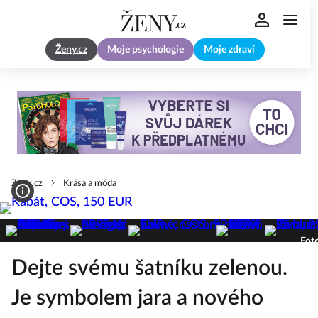
Ženy.cz
Moje psychologie
Moje zdraví
Zeny.cz
Krása a móda
Foto
Dejte svému šatníku zelenou.
Je symbolem jara a nového