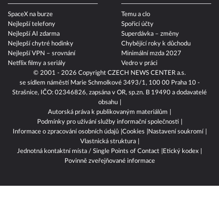
SpaceX na burze
Temu a clo
Nejlepší telefony
Spořicí účty
Nejlepší AI zdarma
Superdávka – změny
Nejlepší chytré hodinky
Chybějící roky k důchodu
Nejlepší VPN – srovnání
Minimální mzda 2027
Netflix filmy a seriály
Vedro v práci
© 2001 - 2026 Copyright
CZECH NEWS CENTER a.s.
se sídlem náměstí Marie Schmolkové 3493/1, 100 00 Praha 10 -
Strašnice, IČO: 02346826, zapsána v OR, sp.zn. B 19490 a dodavatelé
obsahu
Autorská práva k publikovaným materiálům
Podmínky pro užívání služby informační společnosti
Informace o zpracování osobních údajů
Cookies
Nastavení soukromí
Vlastnická struktura
Jednotná kontaktní místa / Single Points of Contact
Etický kodex
Povinně zveřejňované informace