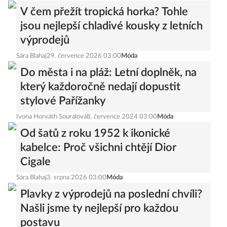
V čem přežít tropická horka? Tohle
jsou nejlepší chladivé kousky z letních
výprodejů
Sára Blahaj
29. července 2026 03:00
Móda
Do města i na pláž: Letní doplněk, na
který každoročně nedají dopustit
stylové Pařížanky
Ivona Horváth Souralová
8. července 2024 03:00
Móda
Od šatů z roku 1952 k ikonické
kabelce: Proč všichni chtějí Dior
Cigale
Sára Blahaj
3. srpna 2026 03:00
Móda
Plavky z výprodejů na poslední chvíli?
Našli jsme ty nejlepší pro každou
postavu