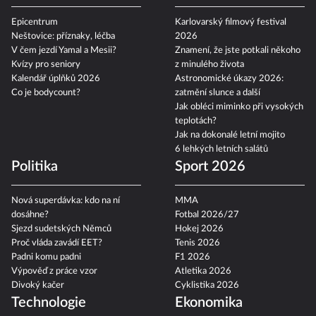
Epicentrum
Karlovarský filmový festival
Neštovice: příznaky, léčba
2026
V čem jezdí Yamal a Mesii?
Znamení, že jste potkali někoho
Kvízy pro seniory
z minulého života
Kalendář úplňků 2026
Astronomické úkazy 2026:
Co je bodycount?
zatmění slunce a další
Jak obléci miminko při vysokých
teplotách?
Jak na dokonalé letní mojito
6 lehkých letních salátů
Politika
Sport 2026
Nová superdávka: kdo na ní
MMA
dosáhne?
Fotbal 2026/27
Sjezd sudetských Němců
Hokej 2026
Proč vláda zavádí EET?
Tenis 2026
Padni komu padni
F1 2026
Výpověď z práce vzor
Atletika 2026
Divoký kačer
Cyklistika 2026
Technologie
Ekonomika