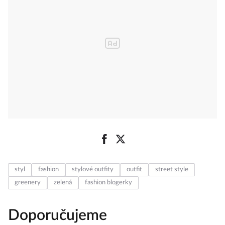
styl
fashion
stylové outfity
outfit
street style
greenery
zelená
fashion blogerky
Doporučujeme