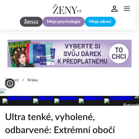
Ženy.cz
Moje psychologie
Moje zdraví
Zeny.cz
Krása
2
Fotogale
Ultra tenké, vyholené,
odbarvené: Extrémní obočí