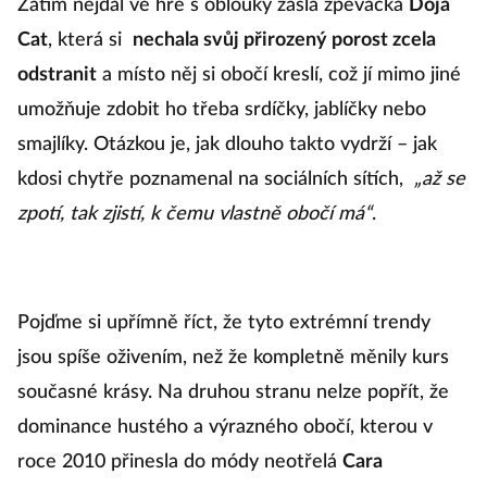
Zatím nejdál ve hře s oblouky zašla zpěvačka
Doja
Cat
, která si
nechala svůj přirozený porost zcela
odstranit
a místo něj si obočí kreslí, což jí mimo jiné
umožňuje zdobit ho třeba srdíčky, jablíčky nebo
smajlíky. Otázkou je, jak dlouho takto vydrží – jak
kdosi chytře poznamenal na sociálních sítích,
„až se
zpotí, tak zjistí, k čemu vlastně obočí má“
.
Pojďme si upřímně říct, že tyto extrémní trendy
jsou spíše oživením, než že kompletně měnily kurs
současné krásy. Na druhou stranu nelze popřít, že
dominance hustého a výrazného obočí, kterou v
roce 2010 přinesla do módy neotřelá
Cara