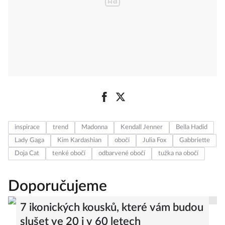
inspirace
trend
Madonna
Kendall Jenner
Bella Hadid
Lady Gaga
Kim Kardashian
obočí
Julia Fox
Gabbriette
Doja Cat
tenké obočí
odbarvené obočí
tužka na obočí
Doporučujeme
7 ikonických kousků, které vám budou
slušet ve 20 i v 60 letech