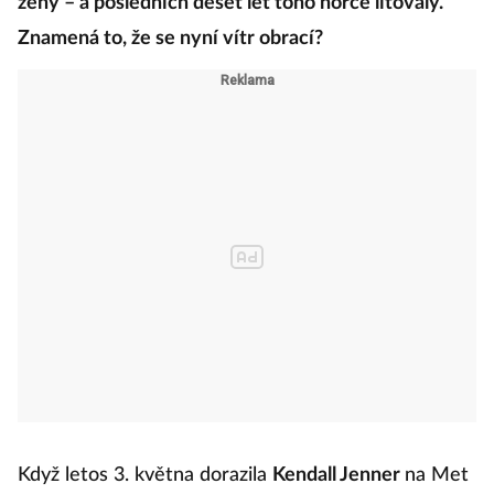
ženy – a posledních deset let toho hořce litovaly.
Znamená to, že se nyní vítr obrací?
Když letos 3. května dorazila
Kendall Jenner
na Met