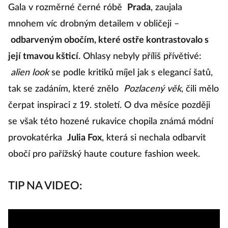
Gala v rozměrné černé róbě
Prada
, zaujala
mnohem víc drobným detailem v obličeji –
odbarveným obočím, které ostře kontrastovalo s
její tmavou kšticí
. Ohlasy nebyly příliš přívětivé:
alien look
se podle kritiků míjel jak s elegancí šatů,
tak se zadáním, které znělo
Pozlacený věk
, čili mělo
čerpat inspiraci z 19. století. O dva měsíce později
se však této hozené rukavice chopila známá módní
provokatérka
Julia Fox
, která si nechala odbarvit
obočí pro pařížský haute couture fashion week.
TIP NA VIDEO: