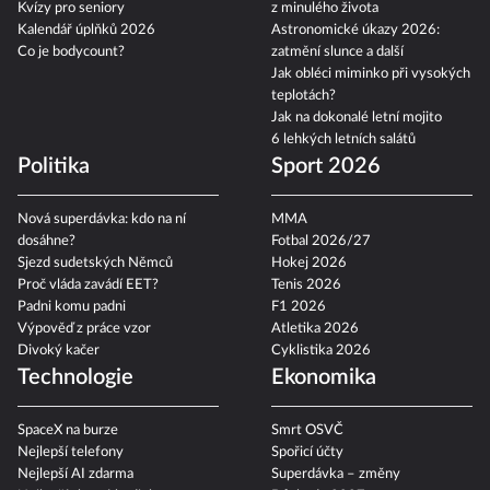
Kvízy pro seniory
z minulého života
Kalendář úplňků 2026
Astronomické úkazy 2026:
Co je bodycount?
zatmění slunce a další
Jak obléci miminko při vysokých
teplotách?
Jak na dokonalé letní mojito
6 lehkých letních salátů
Politika
Sport 2026
Nová superdávka: kdo na ní
MMA
dosáhne?
Fotbal 2026/27
Sjezd sudetských Němců
Hokej 2026
Proč vláda zavádí EET?
Tenis 2026
Padni komu padni
F1 2026
Výpověď z práce vzor
Atletika 2026
Divoký kačer
Cyklistika 2026
Technologie
Ekonomika
SpaceX na burze
Smrt OSVČ
Nejlepší telefony
Spořicí účty
Nejlepší AI zdarma
Superdávka – změny