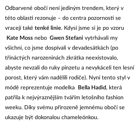
Odbarvené obočí není jediným trendem, který v
této oblasti rezonuje – do centra pozornosti se
vracejí také
tenké linie
. Kdysi jsme si je po vzoru
Kate Moss
nebo
Gwen Stefani
vytrhávali my
všichni, co jsme dospívali v devadesátkách (po
třináctých narozeninách zkrátka neexistovalo,
abyste nevzali do ruky pinzetu a nevykáceli ten lesní
porost, který vám nadělili rodiče). Nyní tento styl v
módě reprezentuje modelka
Bella Hadid
, která
patřila k nejvýraznějším tvářím letošního fashion
weeku. Díky svému přirozeně jemnému obočí se
ukazuje být dokonalou chameleónkou.