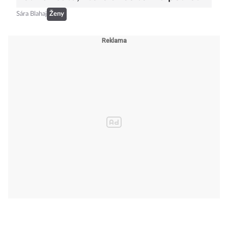
Sára Blahaj
Ženy