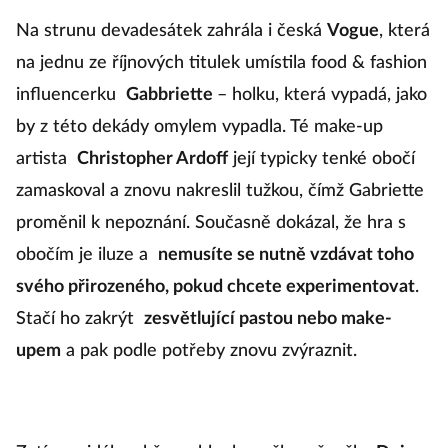
Na strunu devadesátek zahrála i česká
Vogue
, která
na jednu ze říjnových titulek umístila food & fashion
influencerku
Gabbriette
– holku, která vypadá, jako
by z této dekády omylem vypadla. Té make-up
artista
Christopher Ardoff
její typicky tenké obočí
zamaskoval a znovu nakreslil tužkou, čímž Gabriette
proměnil k nepoznání. Současně dokázal, že hra s
obočím je iluze a
nemusíte se nutně vzdávat toho
svého přirozeného, pokud chcete experimentovat
.
Stačí ho zakrýt
zesvětlující pastou nebo make-
upem
a pak podle potřeby znovu zvýraznit.