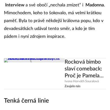
Interview
a své obočí „nechala zmizet“ i
Madonna
.
Mimochodem, koho to šokovalo, má velmi krátkou
paměť. Byla to právě někdejší královna popu, kdo v
devadesátkách udával tento směr, a kdo je tím
pádem i nyní zdrojem inspirace.
Rocková bimbo
slaví comeback:
Proč je Pamela
Anderson múzou
Ivona Horváth Souralová
Zaujalo nás
mladých?
Tenká černá linie