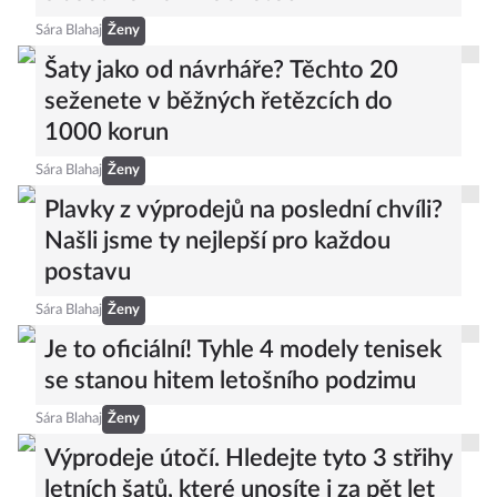
Sára Blahaj
Ženy
Šaty jako od návrháře? Těchto 20
seženete v běžných řetězcích do
1000 korun
Sára Blahaj
Ženy
Plavky z výprodejů na poslední chvíli?
Našli jsme ty nejlepší pro každou
postavu
Sára Blahaj
Ženy
Je to oficiální! Tyhle 4 modely tenisek
se stanou hitem letošního podzimu
Sára Blahaj
Ženy
Výprodeje útočí. Hledejte tyto 3 střihy
letních šatů, které unosíte i za pět let