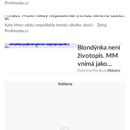
Profimedia.cz
Kate Moss nikdy nepodlehla trendu silného obočí.
|
Zdroj:
Profimedia.cz
Blondýnka není
životopis. MM
vnímá jako
symbol a
Kateřina Horáková
Názory
analyzuje
toxicitu její doby