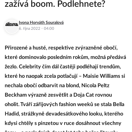
zažívá boom. Podlehnete?
Ivona Horváth Souralová
·
6. října 2022
04:00
Přirozené a husté, respektive zvýrazněné obočí,
které dominovalo posledním rokům, možná předává
žezlo. Celebrity čím dál častěji podléhají trendům,
které ho naopak zcela potlačují – Maisie Williams si
nechala obočí odbarvit na blond, Nicola Peltz
Beckham výrazně zesvětlit a Doja Cat rovnou
oholit. Tváří zářijových fashion weeků se stala Bella
Hadid, strážkyně devadesátkového looku, kterého
kdysi chtěly s pinzetou v ruce dosáhnout všechny