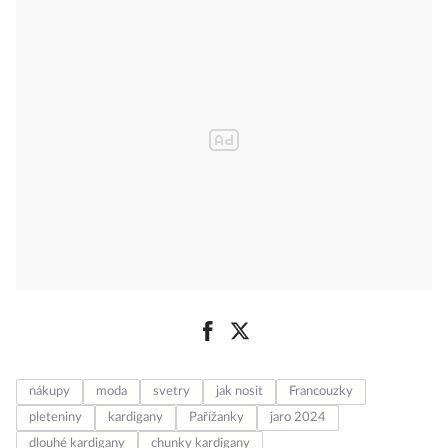
nákupy
moda
svetry
jak nosit
Francouzky
pleteniny
kardigany
Pařížanky
jaro 2024
dlouhé kardigany
chunky kardigany