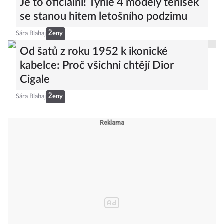
Je to oficiální! Tyhle 4 modely tenisek
se stanou hitem letošního podzimu
Sára Blahaj
Ženy
Od šatů z roku 1952 k ikonické
kabelce: Proč všichni chtějí Dior
Cigale
Sára Blahaj
Ženy