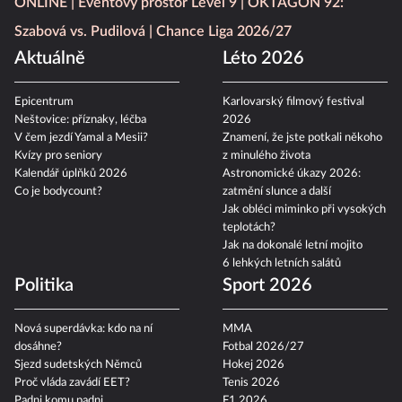
ONLINE
Eventový prostor Level 9
OKTAGON 92:
Szabová vs. Pudilová
Chance Liga 2026/27
Aktuálně
Léto 2026
Epicentrum
Karlovarský filmový festival
Neštovice: příznaky, léčba
2026
V čem jezdí Yamal a Mesii?
Znamení, že jste potkali někoho
Kvízy pro seniory
z minulého života
Kalendář úplňků 2026
Astronomické úkazy 2026:
Co je bodycount?
zatmění slunce a další
Jak obléci miminko při vysokých
teplotách?
Jak na dokonalé letní mojito
6 lehkých letních salátů
Politika
Sport 2026
Nová superdávka: kdo na ní
MMA
dosáhne?
Fotbal 2026/27
Sjezd sudetských Němců
Hokej 2026
Proč vláda zavádí EET?
Tenis 2026
Padni komu padni
F1 2026