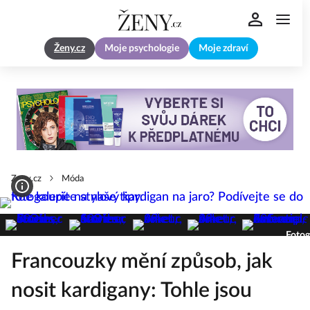
Ženy.cz
Moje psychologie
Moje zdraví
Zeny.cz
Móda
Fotog
Francouzky mění způsob, jak
nosit kardigany: Tohle jsou