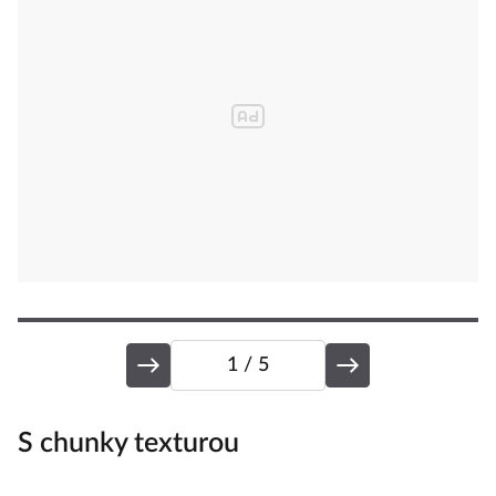
1
/ 5
S chunky texturou
S