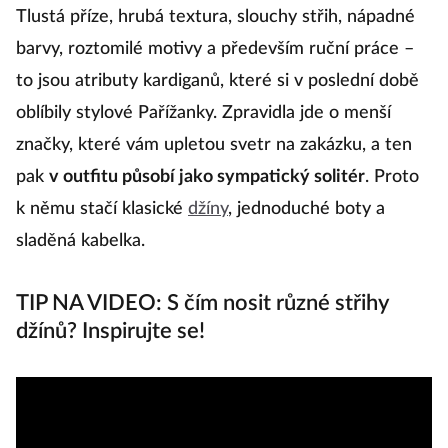
Tlustá příze, hrubá textura, slouchy střih, nápadné
K
barvy, roztomilé motivy a především ruční práce –
F
to jsou atributy kardiganů, které si v poslední době
B
oblíbily stylové Pařížanky. Zpravidla jde o menší
le
značky, které vám upletou svetr na zakázku, a ten
p
pak
v outfitu působí jako sympatický solitér
. Proto
t
k němu stačí klasické
džíny
, jednoduché boty a
do
sladěná kabelka.
tv
TIP NA VIDEO: S čím nosit různé střihy
džínů? Inspirujte se!