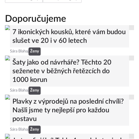
Doporučujeme
7 ikonických kousků, které vám budou
slušet ve 20 i v 60 letech
Sára Blahaj
Ženy
Šaty jako od návrháře? Těchto 20
seženete v běžných řetězcích do
1000 korun
Sára Blahaj
Ženy
Plavky z výprodejů na poslední chvíli?
Našli jsme ty nejlepší pro každou
postavu
Sára Blahaj
Ženy