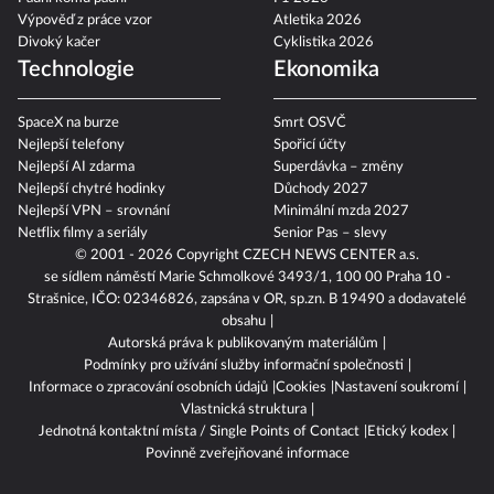
Výpověď z práce vzor
Atletika 2026
Divoký kačer
Cyklistika 2026
Technologie
Ekonomika
SpaceX na burze
Smrt OSVČ
Nejlepší telefony
Spořicí účty
Nejlepší AI zdarma
Superdávka – změny
Nejlepší chytré hodinky
Důchody 2027
Nejlepší VPN – srovnání
Minimální mzda 2027
Netflix filmy a seriály
Senior Pas – slevy
© 2001 - 2026 Copyright
CZECH NEWS CENTER a.s.
se sídlem náměstí Marie Schmolkové 3493/1, 100 00 Praha 10 -
Strašnice, IČO: 02346826, zapsána v OR, sp.zn. B 19490 a dodavatelé
obsahu
Autorská práva k publikovaným materiálům
Podmínky pro užívání služby informační společnosti
Informace o zpracování osobních údajů
Cookies
Nastavení soukromí
Vlastnická struktura
Jednotná kontaktní místa / Single Points of Contact
Etický kodex
Povinně zveřejňované informace