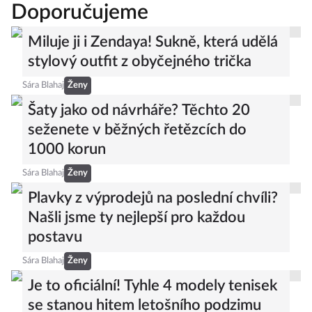
Doporučujeme
Miluje ji i Zendaya! Sukně, která udělá
stylový outfit z obyčejného trička
Sára Blahaj
Ženy
Šaty jako od návrháře? Těchto 20
seženete v běžných řetězcích do
1000 korun
Sára Blahaj
Ženy
Plavky z výprodejů na poslední chvíli?
Našli jsme ty nejlepší pro každou
postavu
Sára Blahaj
Ženy
Je to oficiální! Tyhle 4 modely tenisek