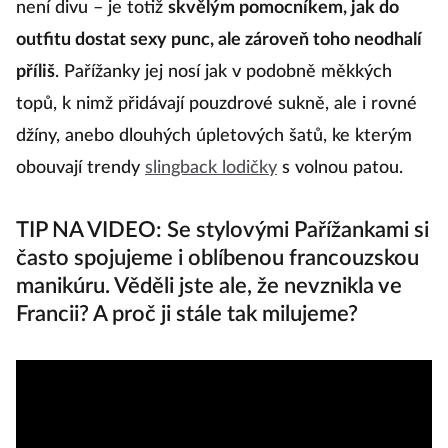
s
není divu – je totiž
skvělým pomocníkem, jak do
pr
outfitu dostat sexy punc, ale zároveň toho neodhalí
ro
příliš
. Pařížanky jej nosí jak v podobně měkkých
ko
topů, k nimž přidávají pouzdrové sukně, ale i rovné
k
džíny, anebo dlouhých úpletových šatů, ke kterým
v
obouvají trendy
slingback lodičky
s volnou patou.
b
n
TIP NA VIDEO: Se stylovými Pařížankami si
o
často spojujeme i oblíbenou francouzskou
manikúru. Věděli jste ale, že nevznikla ve
Francii? A proč ji stále tak milujeme?