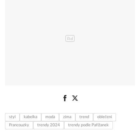
styl
kabelka
moda
zima
trend
oblečení
Francouzky
trendy 2024
trendy podle Pařížanek