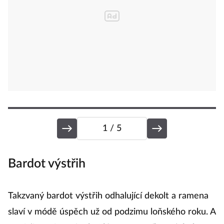
1
/ 5
Bardot výstřih
K
Takzvaný bardot výstřih odhalující dekolt a ramena
Ja
slaví v módě úspěch už od podzimu loňského roku. A