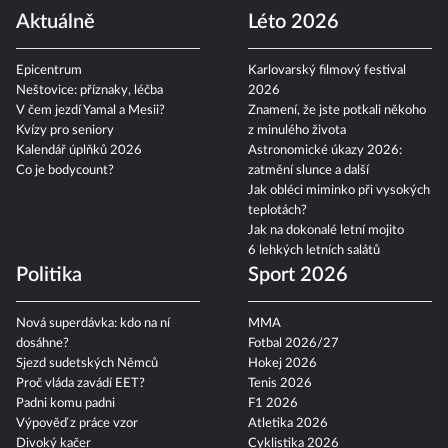
Szabová vs. Pudilová
Chance Liga 2026/27
Aktuálně
Léto 2026
Epicentrum
Karlovarský filmový festival
Neštovice: příznaky, léčba
2026
V čem jezdí Yamal a Mesii?
Znamení, že jste potkali někoho
Kvízy pro seniory
z minulého života
Kalendář úplňků 2026
Astronomické úkazy 2026:
Co je bodycount?
zatmění slunce a další
Jak obléci miminko při vysokých
teplotách?
Jak na dokonalé letní mojito
6 lehkých letních salátů
Politika
Sport 2026
Nová superdávka: kdo na ní
MMA
dosáhne?
Fotbal 2026/27
Sjezd sudetských Němců
Hokej 2026
Proč vláda zavádí EET?
Tenis 2026
Padni komu padni
F1 2026
Výpověď z práce vzor
Atletika 2026