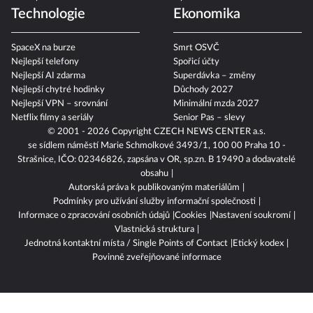
Divoký kačer
Cyklistika 2026
Technologie
Ekonomika
SpaceX na burze
Smrt OSVČ
Nejlepší telefony
Spořicí účty
Nejlepší AI zdarma
Superdávka – změny
Nejlepší chytré hodinky
Důchody 2027
Nejlepší VPN – srovnání
Minimální mzda 2027
Netflix filmy a seriály
Senior Pas – slevy
© 2001 - 2026 Copyright
CZECH NEWS CENTER a.s.
se sídlem náměstí Marie Schmolkové 3493/1, 100 00 Praha 10 -
Strašnice, IČO: 02346826, zapsána v OR, sp.zn. B 19490 a dodavatelé
obsahu
Autorská práva k publikovaným materiálům
Podmínky pro užívání služby informační společnosti
Informace o zpracování osobních údajů
Cookies
Nastavení soukromí
Vlastnická struktura
Jednotná kontaktní místa / Single Points of Contact
Etický kodex
Povinně zveřejňované informace