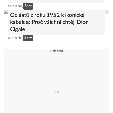
se stanou hitem letošního podzimu
Sára Blahaj
Ženy
Od šatů z roku 1952 k ikonické
kabelce: Proč všichni chtějí Dior
Cigale
Sára Blahaj
Ženy