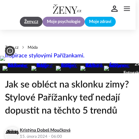
Ženy.cz
Moje psychologie
Moje zdraví
Zeny.cz
Móda
2
Fotogale
Jak se obléct na sklonku zimy?
Stylové Pařížanky teď nedají
dopustit na těchto 5 trendů
Kristýna Dobeš Moučková