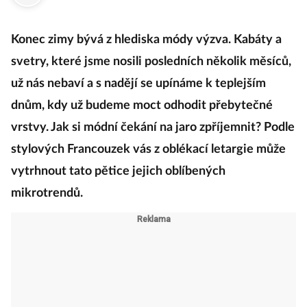
·
15. února 2024
06:00
Konec zimy bývá z hlediska módy výzva. Kabáty a
svetry, které jsme nosili posledních několik měsíců,
už nás nebaví a s nadějí se upínáme k teplejším
dnům, kdy už budeme moct odhodit přebytečné
vrstvy. Jak si módní čekání na jaro zpříjemnit? Podle
stylových Francouzek vás z oblékací letargie může
vytrhnout tato pětice jejich oblíbených
mikrotrendů.