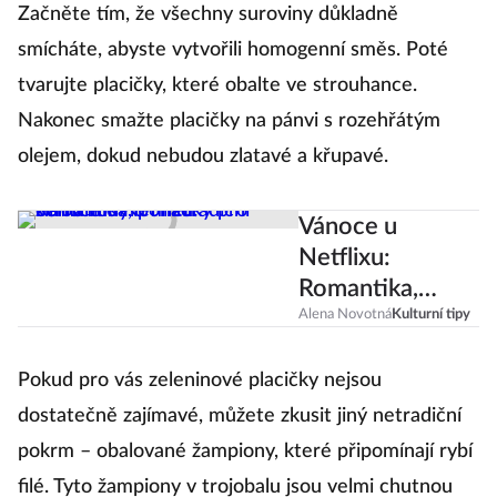
Začněte tím, že všechny suroviny důkladně
smícháte, abyste vytvořili homogenní směs. Poté
tvarujte placičky, které obalte ve strouhance.
Nakonec smažte placičky na pánvi s rozehřátým
olejem, dokud nebudou zlatavé a křupavé.
Vánoce u
Netflixu:
Romantika,
pohádky pro
Alena Novotná
Kulturní tipy
celou rodinu i
netradiční zimní
Pokud pro vás zeleninové placičky nejsou
filmy
dostatečně zajímavé, můžete zkusit jiný netradiční
pokrm – obalované žampiony, které připomínají rybí
filé. Tyto žampiony v trojobalu jsou velmi chutnou