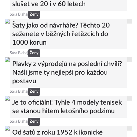
slušet ve 20 i v 60 letech
Sára Blahaj
Ženy
Šaty jako od návrháře? Těchto 20
seženete v běžných řetězcích do
1000 korun
Sára Blahaj
Ženy
Plavky z výprodejů na poslední chvíli?
Našli jsme ty nejlepší pro každou
postavu
Sára Blahaj
Ženy
Je to oficiální! Tyhle 4 modely tenisek
se stanou hitem letošního podzimu
Sára Blahaj
Ženy
Od šatů z roku 1952 k ikonické