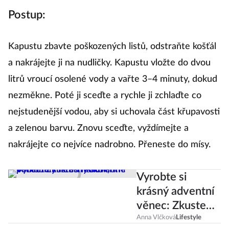
Postup:
Kapustu zbavte poškozených listů, odstraňte košťál
a nakrájejte ji na nudličky. Kapustu vložte do dvou
litrů vroucí osolené vody a vařte 3–4 minuty, dokud
nezměkne. Poté ji sceďte a rychle ji zchlaďte co
nejstudenější vodou, aby si uchovala část křupavosti
a zelenou barvu. Znovu sceďte, vyždímejte a
nakrájejte co nejvíce nadrobno. Přeneste do mísy.
Vyrobte si
krásný adventní
věnec: Zkuste
tradiční,
Anna Vlčková
Lifestyle