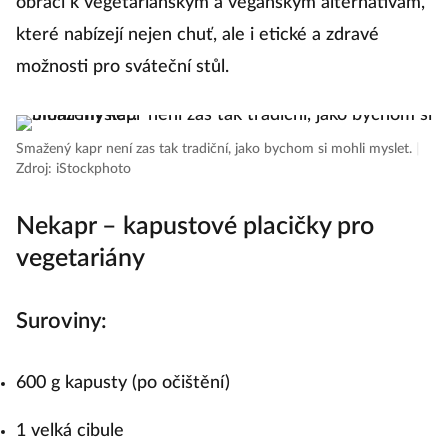
obrací k vegetariánským a veganským alternativám,
které nabízejí nejen chuť, ale i etické a zdravé
možnosti pro sváteční stůl.
Smažený kapr není zas tak tradiční, jako bychom si mohli myslet.
|
Zdroj: iStockphoto
Nekapr – kapustové placičky pro
vegetariány
Suroviny:
600 g kapusty (po očištění)
1 velká cibule