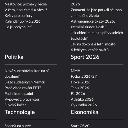
Neštovice: příznaky, léčba
2026
V čem jezdí Yamal a Mesii?
Znamení, že jste potkali někoho
Kvízy pro seniory
z minulého života
Kalendář úplňků 2026
Astronomické úkazy 2026:
Co je bodycount?
zatmění slunce a další
Jak obléci miminko při vysokých
teplotách?
Jak na dokonalé letní mojito
6 lehkých letních salátů
Politika
Sport 2026
Nová superdávka: kdo na ní
MMA
dosáhne?
Fotbal 2026/27
Sjezd sudetských Němců
Hokej 2026
Proč vláda zavádí EET?
Tenis 2026
Padni komu padni
F1 2026
Výpověď z práce vzor
Atletika 2026
Divoký kačer
Cyklistika 2026
Technologie
Ekonomika
SpaceX na burze
Smrt OSVČ