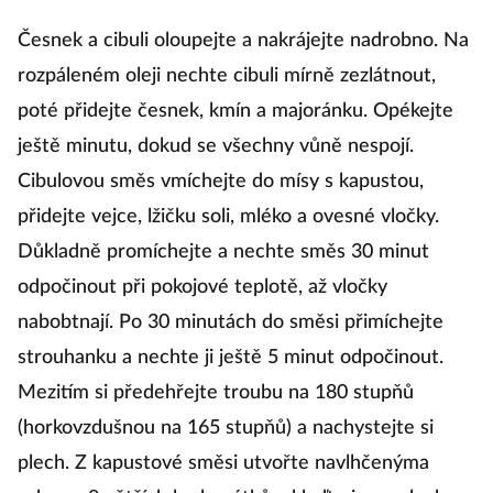
podlouhlý nebo
na kulatině
Česnek a cibuli oloupejte a nakrájejte nadrobno. Na
rozpáleném oleji nechte cibuli mírně zezlátnout,
poté přidejte česnek, kmín a majoránku. Opékejte
ještě minutu, dokud se všechny vůně nespojí.
Cibulovou směs vmíchejte do mísy s kapustou,
přidejte vejce, lžičku soli, mléko a ovesné vločky.
Důkladně promíchejte a nechte směs 30 minut
odpočinout při pokojové teplotě, až vločky
nabobtnají. Po 30 minutách do směsi přimíchejte
strouhanku a nechte ji ještě 5 minut odpočinout.
Mezitím si předehřejte troubu na 180 stupňů
(horkovzdušnou na 165 stupňů) a nachystejte si
plech. Z kapustové směsi utvořte navlhčenýma