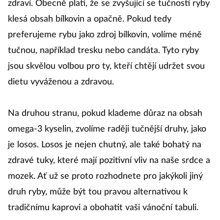
zdraví. Obecně platí, že se zvyšující se tučností ryby
klesá obsah bílkovin a opačně. Pokud tedy
preferujeme rybu jako zdroj bílkovin, volíme méně
tučnou, například tresku nebo candáta. Tyto ryby
jsou skvělou volbou pro ty, kteří chtějí udržet svou
dietu vyváženou a zdravou.
Na druhou stranu, pokud klademe důraz na obsah
omega-3 kyselin, zvolíme raději tučnější druhy, jako
je losos. Losos je nejen chutný, ale také bohatý na
zdravé tuky, které mají pozitivní vliv na naše srdce a
mozek. Ať už se proto rozhodnete pro jakýkoli jiný
druh ryby, může být tou pravou alternativou k
tradičnímu kaprovi a obohatit vaši vánoční tabuli.