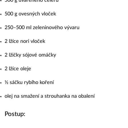
500 g uvařeného celeru
500 g ovesných vloček
250–500 ml zeleninového vývaru
2 lžíce nori vloček
2 lžičky sójové omáčky
2 lžíce oleje
½ sáčku rybího koření
olej na smažení a strouhanka na obalení
Postup: