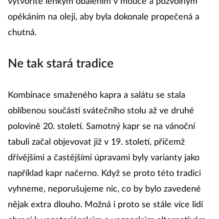
vytvoříte lehkým obalením v mouce a pozvolným
opékáním na oleji, aby byla dokonale propečená a
chutná.
Ne tak stará tradice
Kombinace smaženého kapra a salátu se stala
oblíbenou součástí svátečního stolu až ve druhé
polovině 20. století. Samotný kapr se na vánoční
tabuli začal objevovat již v 19. století, přičemž
dřívějšími a častějšími úpravami byly varianty jako
například kapr načerno. Když se proto této tradici
vyhneme, neporušujeme nic, co by bylo zavedené
nějak extra dlouho. Možná i proto se stále více lidí