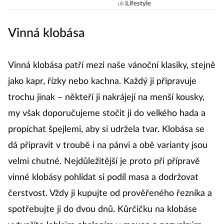
krokem!
uki
Lifestyle
Vinná klobása
Vinná klobása patří mezi naše vánoční klasiky, stejně
jako kapr, řízky nebo kachna. Každý ji připravuje
trochu jinak – někteří ji nakrájejí na menší kousky,
my však doporučujeme stočit ji do velkého hada a
propíchat špejlemi, aby si udržela tvar. Klobása se
dá připravit v troubě i na pánvi a obě varianty jsou
velmi chutné. Nejdůležitější je proto při přípravě
vinné klobásy pohlídat si podíl masa a dodržovat
čerstvost. Vždy ji kupujte od prověřeného řezníka a
spotřebujte ji do dvou dnů. Kůrčičku na klobáse