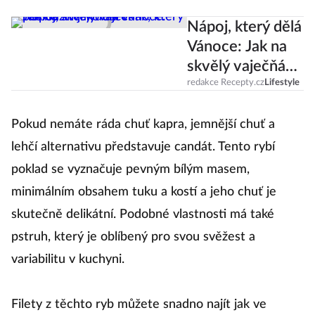
Nápoj, který dělá
Vánoce: Jak na
skvělý vaječňák,
který poslouží i
redakce Recepty.cz
Lifestyle
jako dárek?
Pokud nemáte ráda chuť kapra, jemnější chuť a
lehčí alternativu představuje candát. Tento rybí
poklad se vyznačuje pevným bílým masem,
minimálním obsahem tuku a kostí a jeho chuť je
skutečně delikátní. Podobné vlastnosti má také
pstruh, který je oblíbený pro svou svěžest a
variabilitu v kuchyni.
Filety z těchto ryb můžete snadno najít jak ve