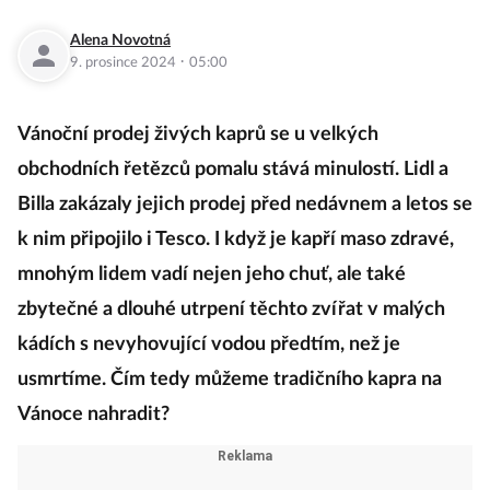
Alena Novotná
·
9. prosince 2024
05:00
Vánoční prodej živých kaprů se u velkých
obchodních řetězců pomalu stává minulostí. Lidl a
Billa zakázaly jejich prodej před nedávnem a letos se
k nim připojilo i Tesco. I když je kapří maso zdravé,
mnohým lidem vadí nejen jeho chuť, ale také
zbytečné a dlouhé utrpení těchto zvířat v malých
kádích s nevyhovující vodou předtím, než je
usmrtíme. Čím tedy můžeme tradičního kapra na
Vánoce nahradit?