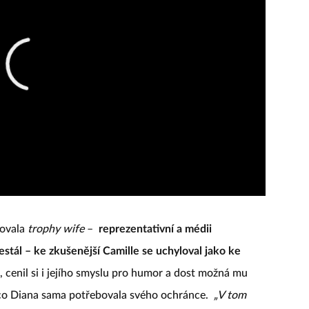
vovala
trophy wife
–
reprezentativní a médii
tál – ke zkušenější Camille se uchyloval jako ke
ně, cenil si i jejího smyslu pro humor a dost možná mu
mco Diana sama potřebovala svého ochránce.
„V tom