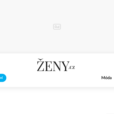
Móda
ví