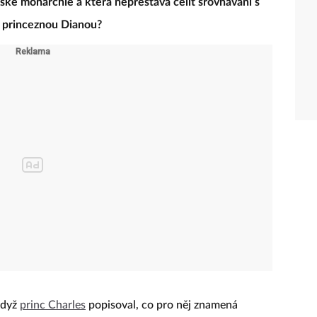
itské monarchie a která nepřestává čelit srovnávání s
– princeznou Dianou?
když
princ Charles
popisoval, co pro něj znamená