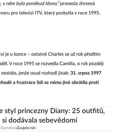
te, v něm bylo poněkud těsno,“
pronesla zhrzená
ru pro televizi ITV, který poskytla v roce 1995.
tví je u konce – ostatně Charles se už rok předtím
děl. V roce 1995 se rozvedla Camilla, o rok později
c nestálo, jenže osud rozhodl jinak:
31. srpna 1997
odě a frustrace lidí se mimo jiné obrátila proti
 styl princezny Diany: 25 outfitů,
 si dodávala sebevědomí
 Souralová
Zaujalo nás