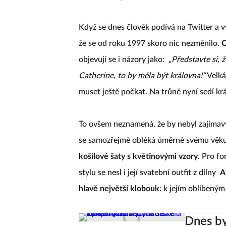
Když se dnes člověk podívá na Twitter a v
že se od roku 1997 skoro nic nezměnilo.
C
objevují se i názory jako:
„Představte si, 
Catherine, to by měla být královna!“
Velká
muset ještě počkat. Na trůně nyní sedí krá
To ovšem neznamená, že by nebyl zajímavý.
se samozřejmě obléká úměrně svému věku, 
košilové šaty s květinovými vzory
. Pro fo
stylu se nesl i její svatební outfit z dílny
A
hlavě největší klobouk
: k jejím oblíbený
Dnes by