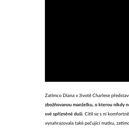
Zatímco Diana v životě Charlese předsta
zbožňovanou manželku, o kterou nikdy nes
své spřízněné duši
. Cítil se s ní komfort
vynahrazovala také pečující matku, zatí