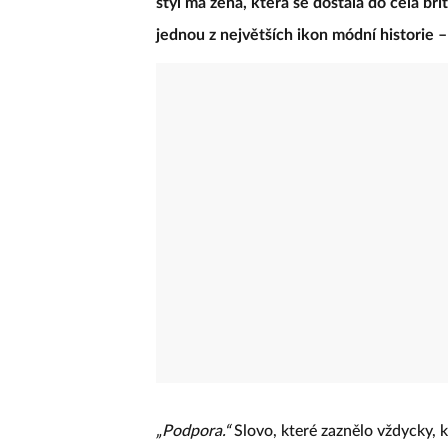
styl má žena, která se dostala do čela br
jednou z největších ikon módní historie 
„Podpora.“
Slovo, které zaznělo vždycky, 