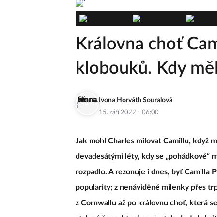
Královna choť Cami
klobouků. Kdy měl
Ivona Horváth Souralová
·
15. září 2022
06:00
Jak mohl Charles milovat Camillu, když m
devadesátými léty, kdy se „pohádkové“ ma
rozpadlo. A rezonuje i dnes, byť Camilla
popularity; z nenáviděné milenky přes t
z Cornwallu až po královnu choť, která se 