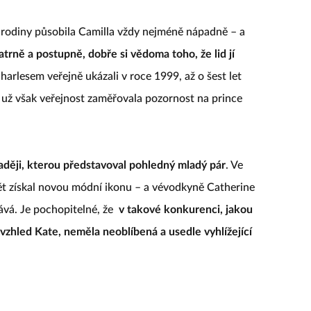
 rodiny působila Camilla vždy nejméně nápadně – a
trně a postupně, dobře si vědoma toho, že lid jí
arlesem veřejně ukázali v roce 1999, až o šest let
To už však veřejnost zaměřovala pozornost na prince
aději, kterou představoval pohledný mladý pár
. Ve
ět získal novou módní ikonu – a vévodkyně Catherine
tává. Je pochopitelné, že
v takové konkurenci, jakou
vzhled Kate, neměla neoblíbená a usedle vyhlížející