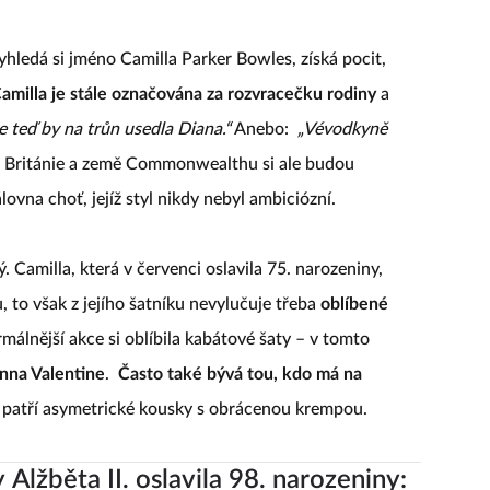
yhledá si jméno Camilla Parker Bowles, získá pocit,
amilla je stále označována za rozvracečku rodiny
a
že teď by na trůn usedla Diana.“
Anebo:
„Vévodkyně
 Británie a země Commonwealthu si ale budou
lovna choť, jejíž styl nikdy nebyl ambiciózní.
 Camilla, která v červenci oslavila 75. narozeniny,
to však z jejího šatníku nevylučuje třeba
oblíbené
rmálnější akce si oblíbila kabátové šaty – v tomto
nna Valentine
.
Často také bývá tou, kdo má na
m patří asymetrické kousky s obrácenou krempou.
 Alžběta II. oslavila 98. narozeniny: