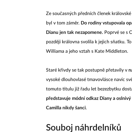
Ze současných předních členek královské
byl v tom záměr.
Do rodiny vstupovala opa
Dianu jen tak nezapomene.
Poprvé se s Ch
později královna svolila k jejich sňatku. 
Williama a jeho vztah s Kate Middleton.
Staré křivdy se tak postupně přetavily v
n
vysoké dlouhovlasé tmavovlásce navíc sv
tomuto titulu již řadu let bezezbytku dos
představuje módní odkaz Diany a oslnivý 
Camilla nikdy šanci
.
Souboj náhrdelníků