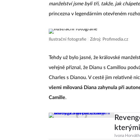
manželství jsme byli tři, takže, jak chápe
princezna v legendárním otevřeném rozhovo
Ilustrační fotografie
|
Zdroj: Profimedia.cz
Tehdy už bylo jasné, že královské manžels
veřejně přiznal, že Dianu s Camillou podvá
Charles s Dianou. V cestě jim relativně ni
všemi milovaná Diana zahynula při autoneh
Camille
.
Revenge
kterými
Ivona Horváth