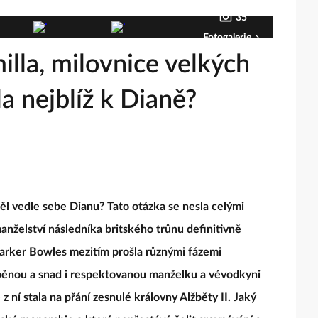
35
Fotogalerie
lla, milovnice velkých
a nejblíž k Dianě?
ěl vedle sebe Dianu? Tato otázka se nesla celými
nželství následníka britského trůnu definitivně
 Parker Bowles mezitím prošla různými fázemi
rpěnou a snad i respektovanou manželku a vévodkyni
z ní stala na přání zesnulé královny Alžběty II. Jaký