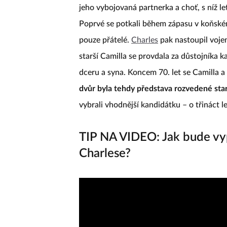
jeho vybojovaná partnerka a choť, s níž l
Poprvé se potkali během zápasu v koňském
pouze přátelé.
Charles
pak nastoupil voje
starší Camilla se provdala za důstojníka
dceru a syna. Koncem 70. let se Camilla a
dvůr byla tehdy představa rozvedené star
vybrali vhodnější kandidátku – o třináct l
TIP NA VIDEO: Jak bude vy
Charlese?