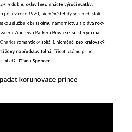
etos
v dubnu oslavil sedmnácté výročí svatby
.
 pólu v roce 1970, nicméně tehdy se z nich stali
nskou službu k britskému námořnictvu a o dva roky
 kavalerie Andrewa Parkera Bowlese, se kterým má
Charles
romanticky sblížili, nicméně
pro královský
ší ženy nepředstavitelná
. Třicetiletému princi
et mladší
Dianu Spencer
.
padat korunovace prince