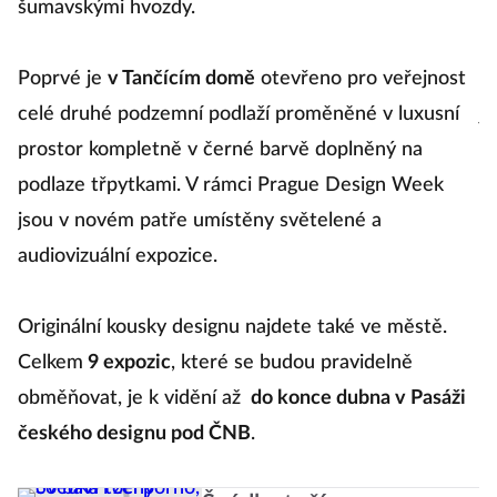
šumavskými hvozdy.
šp
Poprvé je
v Tančícím domě
otevřeno pro veřejnost
4
celé druhé podzemní podlaží proměněné v luxusní
j
prostor kompletně v černé barvě doplněný na
se
podlaze třpytkami. V rámci Prague Design Week
pr
jsou v novém patře umístěny světelené a
vy
audiovizuální expozice.
li
Originální kousky designu najdete také ve městě.
Lu
Celkem
9 expozic
, které se budou pravidelně
obměňovat, je k vidění až
do konce dubna v Pasáži
českého designu pod ČNB
.