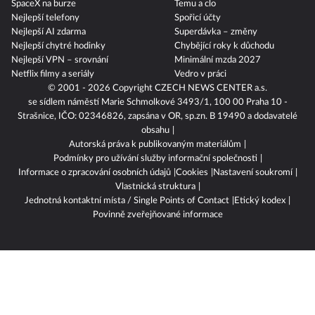
SpaceX na burze
Temu a clo
Nejlepší telefony
Spořicí účty
Nejlepší AI zdarma
Superdávka – změny
Nejlepší chytré hodinky
Chybějící roky k důchodu
Nejlepší VPN – srovnání
Minimální mzda 2027
Netflix filmy a seriály
Vedro v práci
© 2001 - 2026 Copyright
CZECH NEWS CENTER a.s.
se sídlem náměstí Marie Schmolkové 3493/1, 100 00 Praha 10 -
Strašnice, IČO: 02346826, zapsána v OR, sp.zn. B 19490 a dodavatelé
obsahu
Autorská práva k publikovaným materiálům
Podmínky pro užívání služby informační společnosti
Informace o zpracování osobních údajů
Cookies
Nastavení soukromí
Vlastnická struktura
Jednotná kontaktní místa / Single Points of Contact
Etický kodex
Povinně zveřejňované informace