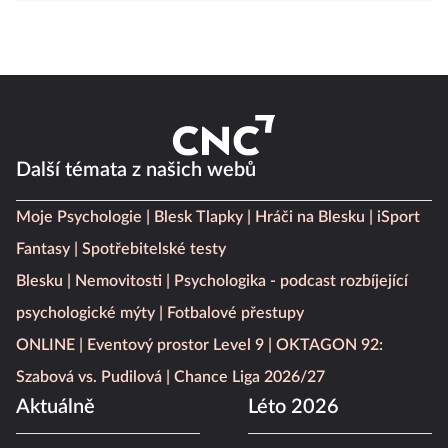
Další témata z našich webů
Moje Psychologie
Blesk Tlapky
Hráči na Blesku
iSport
Fantasy
Spotřebitelské testy
Blesku
Nemovitosti
Psychologika - podcast rozbíjející
psychologické mýty
Fotbalové přestupy
ONLINE
Eventový prostor Level 9
OKTAGON 92:
Szabová vs. Pudilová
Chance Liga 2026/27
Aktuálně
Léto 2026