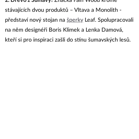
2. Dřevo z Šumavy!
Značka Fain Wood kromě
stávajících dvou produktů – Vltava a Monolith -
představí nový stojan na
šperky
Leaf. Spolupracovali
na něm designéři Boris Klimek a Lenka Damová,
kteří si pro inspiraci zašli do stínu šumavských lesů.