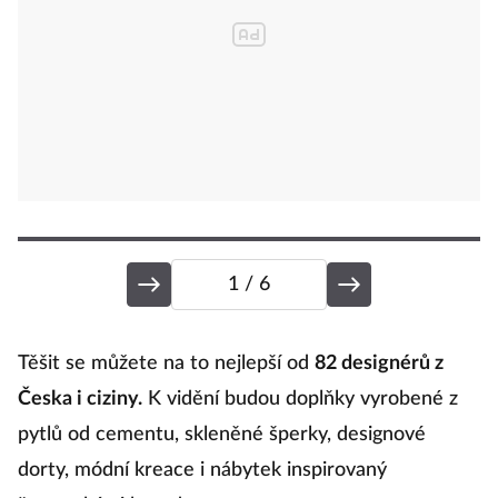
1
/ 6
Těšit se můžete na to nejlepší od
82 designérů z
3.
Česka i ciziny.
K vidění budou doplňky vyrobené z
p
pytlů od cementu, skleněné šperky, designové
P
dorty, módní kreace i nábytek inspirovaný
tv