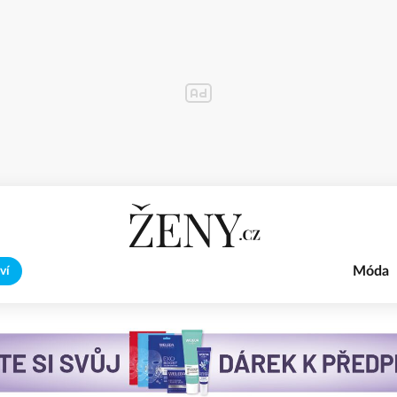
Móda
ví