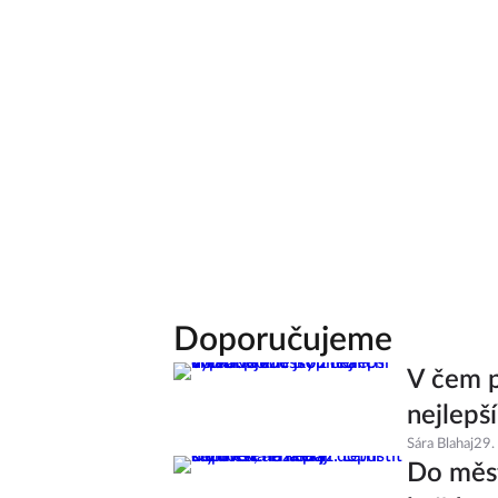
Doporučujeme
V čem p
nejlepš
Sára Blahaj
29.
Do měst