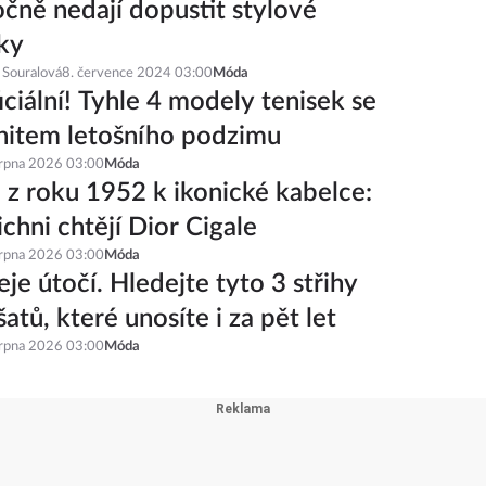
čně nedají dopustit stylové
ky
 Souralová
8. července 2024 03:00
Móda
iciální! Tyhle 4 modely tenisek se
hitem letošního podzimu
srpna 2026 03:00
Móda
 z roku 1952 k ikonické kabelce:
ichni chtějí Dior Cigale
srpna 2026 03:00
Móda
je útočí. Hledejte tyto 3 střihy
šatů, které unosíte i za pět let
srpna 2026 03:00
Móda