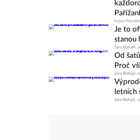
každoro
Pařížan
Ivona Horváth
Je to of
stanou 
Sára Blahaj
4. 
Od šatů
Proč vš
Sára Blahaj
3. 
Výprode
letních 
Sára Blahaj
1. 