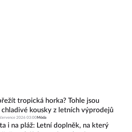
řežít tropická horka? Tohle jsou
í chladivé kousky z letních výprodejů
 července 2026 03:00
Móda
a i na pláž: Letní doplněk, na který