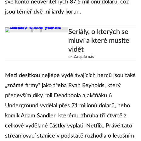
své konto neuvěřitelných 87,5 milionu dolarů, což
jsou téměř dvě miliardy korun.
Seriály, o kterých se
mluví a které musíte
vidět
uki
Zaujalo nás
Mezi desítkou nejlépe vydělávajících herců jsou také
„známé firmy“ jako třeba Ryan Reynolds, který
především díky roli Deadpoola a akčňáku 6
Underground vydělal přes 71 milionů dolarů, nebo
komik Adam Sandler, kterému zhruba tři čtvrtě z
celkové vydělané částky vyplatil Netflix. Právě tato