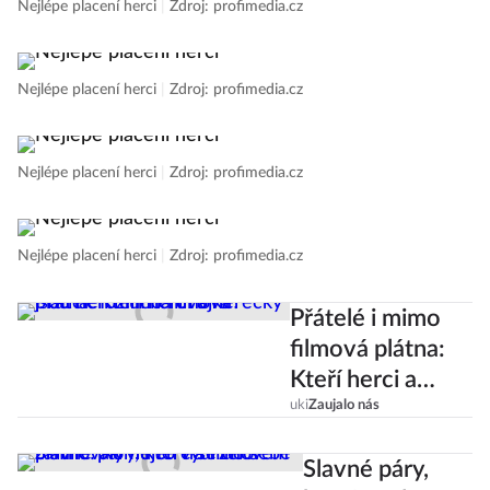
Nejlépe placení herci
|
Zdroj: profimedia.cz
Nejlépe placení herci
|
Zdroj: profimedia.cz
Nejlépe placení herci
|
Zdroj: profimedia.cz
Nejlépe placení herci
|
Zdroj: profimedia.cz
Přátelé i mimo
filmová plátna:
Kteří herci a
herečky jsou
uki
Zaujalo nás
nerozlučná
Slavné páry,
dvojka?