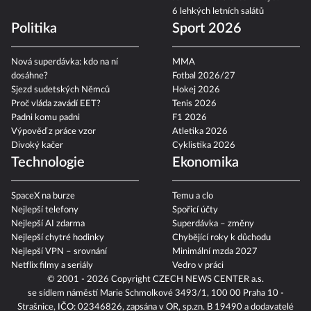
Jak na dokonalé letní mojito
6 lehkých letních salátů
Politika
Sport 2026
Nová superdávka: kdo na ní
MMA
dosáhne?
Fotbal 2026/27
Sjezd sudetských Němců
Hokej 2026
Proč vláda zavádí EET?
Tenis 2026
Padni komu padni
F1 2026
Výpověď z práce vzor
Atletika 2026
Divoký kačer
Cyklistika 2026
Technologie
Ekonomika
SpaceX na burze
Temu a clo
Nejlepší telefony
Spořicí účty
Nejlepší AI zdarma
Superdávka – změny
Nejlepší chytré hodinky
Chybějící roky k důchodu
Nejlepší VPN – srovnání
Minimální mzda 2027
Netflix filmy a seriály
Vedro v práci
© 2001 - 2026 Copyright
CZECH NEWS CENTER a.s.
se sídlem náměstí Marie Schmolkové 3493/1, 100 00 Praha 10 -