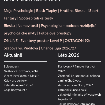
Další témata z našich webů
Moje Psychologie
Blesk Tlapky
Hráči na Blesku
iSport
Fantasy
Spotřebitelské testy
Blesku
Nemovitosti
Psychologika - podcast rozbíjející
psychologické mýty
Fotbalové přestupy
ONLINE
Eventový prostor Level 9
OKTAGON 92:
Szabová vs. Pudilová
Chance Liga 2026/27
Aktuálně
Léto 2026
Epicentrum
Karlovarský filmový festival
Neštovice: příznaky, léčba
2026
V čem jezdí Yamal a Mesii?
Znamení, že jste potkali někoho
Kvízy pro seniory
z minulého života
Kalendář úplňků 2026
Astronomické úkazy 2026:
Co je bodycount?
zatmění slunce a další
Jak obléci miminko při vysokých
teplotách?