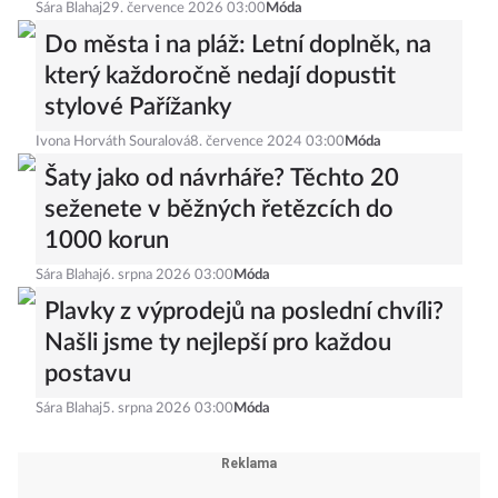
Sára Blahaj
29. července 2026 03:00
Móda
Do města i na pláž: Letní doplněk, na
který každoročně nedají dopustit
stylové Pařížanky
Ivona Horváth Souralová
8. července 2024 03:00
Móda
Šaty jako od návrháře? Těchto 20
seženete v běžných řetězcích do
1000 korun
Sára Blahaj
6. srpna 2026 03:00
Móda
Plavky z výprodejů na poslední chvíli?
Našli jsme ty nejlepší pro každou
postavu
Sára Blahaj
5. srpna 2026 03:00
Móda