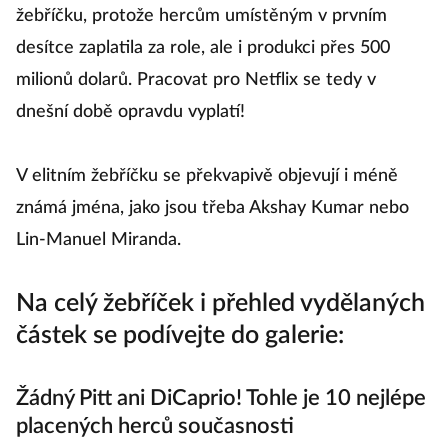
streamovací stanice v podstatě rozhodla o letošním
žebříčku, protože hercům umístěným v prvním
desítce zaplatila za role, ale i produkci přes 500
milionů dolarů. Pracovat pro Netflix se tedy v
dnešní době opravdu vyplatí!
V elitním žebříčku se překvapivě objevují i méně
známá jména, jako jsou třeba Akshay Kumar nebo
Lin-Manuel Miranda.
Na celý žebříček i přehled vydělaných
částek se podívejte do galerie:
Žádný Pitt ani DiCaprio! Tohle je 10 nejlépe
placených herců současnosti