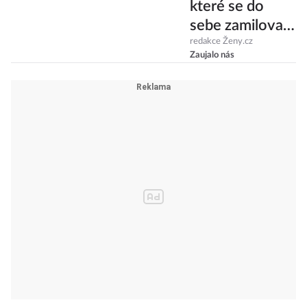
které se do
sebe zamilovaly
nejen na
redakce Ženy.cz
Zaujalo nás
filmovém
plátně! Komu to
vydrželo?