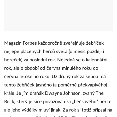
Magazín Forbes každoročně zveřejňuje žebříček
nejlépe placených herců světa (o měsíc později i
hereček) za poslední rok. Nejedná se o kalendářní
rok, ale o období od června minulého roku do
června letošního roku. Už druhý rok za sebou má
tento žebříček jasného (a poměrně překvapivého)
krále. Je jím drsňák Dwayne Johnson, zvaný The
Rock, který je sice považován za „béčkového“ herce,
ale jeho výdělky mluví jinak. Za rok si totiž připsal na