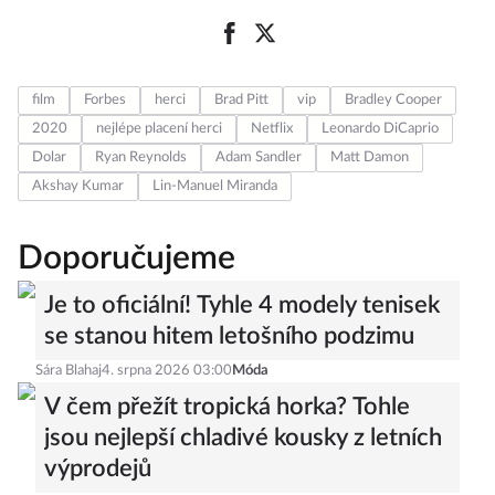
film
Forbes
herci
Brad Pitt
vip
Bradley Cooper
2020
nejlépe placení herci
Netflix
Leonardo DiCaprio
Dolar
Ryan Reynolds
Adam Sandler
Matt Damon
Akshay Kumar
Lin-Manuel Miranda
Doporučujeme
Je to oficiální! Tyhle 4 modely tenisek
se stanou hitem letošního podzimu
Sára Blahaj
4. srpna 2026 03:00
Móda
V čem přežít tropická horka? Tohle
jsou nejlepší chladivé kousky z letních
výprodejů