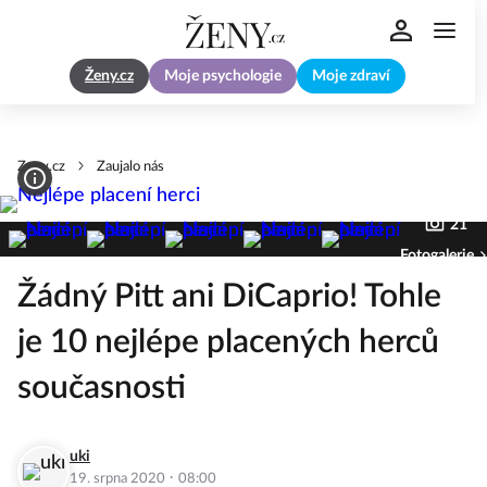
Ženy.cz
Moje psychologie
Moje zdraví
Zeny.cz
Zaujalo nás
21
Fotogalerie
Žádný Pitt ani DiCaprio! Tohle
je 10 nejlépe placených herců
současnosti
uki