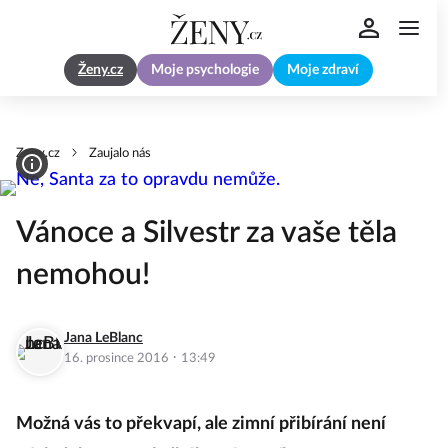
Ženy.cz
Moje psychologie
Moje zdraví
Zeny.cz
Zaujalo nás
Vánoce a Silvestr za vaše těla
nemohou!
Jana LeBlanc
·
16. prosince 2016
13:49
Možná vás to překvapí, ale zimní přibírání není