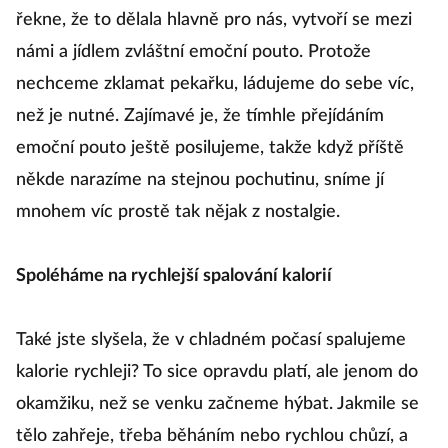
řekne, že to dělala hlavně pro nás, vytvoří se mezi
námi a jídlem zvláštní emoční pouto. Protože
nechceme zklamat pekařku, ládujeme do sebe víc,
než je nutné. Zajímavé je, že tímhle přejídáním
emoční pouto ještě posilujeme, takže když příště
někde narazíme na stejnou pochutinu, sníme jí
mnohem víc prostě tak nějak z nostalgie.
Spoléháme na rychlejší spalování kalorií
Také jste slyšela, že v chladném počasí spalujeme
kalorie rychleji? To sice opravdu platí, ale jenom do
okamžiku, než se venku začneme hýbat. Jakmile se
tělo zahřeje, třeba běháním nebo rychlou chůzí, a