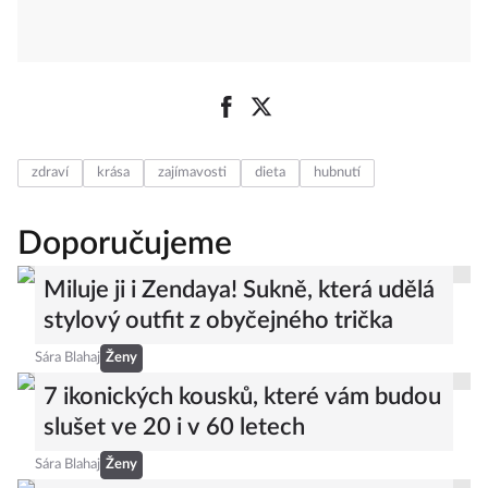
zdraví
krása
zajímavosti
dieta
hubnutí
Doporučujeme
Miluje ji i Zendaya! Sukně, která udělá
stylový outfit z obyčejného trička
Sára Blahaj
Ženy
7 ikonických kousků, které vám budou
slušet ve 20 i v 60 letech
Sára Blahaj
Ženy