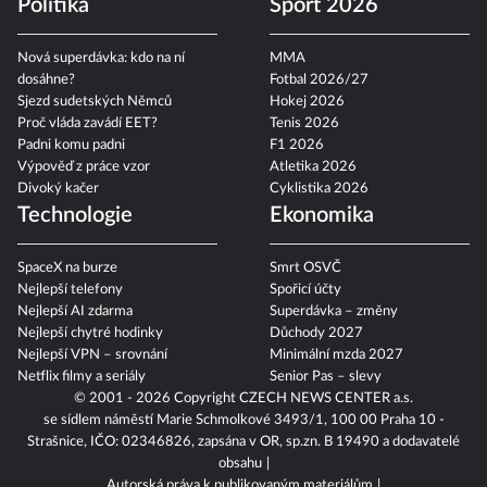
Politika
Sport 2026
Nová superdávka: kdo na ní
MMA
dosáhne?
Fotbal 2026/27
Sjezd sudetských Němců
Hokej 2026
Proč vláda zavádí EET?
Tenis 2026
Padni komu padni
F1 2026
Výpověď z práce vzor
Atletika 2026
Divoký kačer
Cyklistika 2026
Technologie
Ekonomika
SpaceX na burze
Smrt OSVČ
Nejlepší telefony
Spořicí účty
Nejlepší AI zdarma
Superdávka – změny
Nejlepší chytré hodinky
Důchody 2027
Nejlepší VPN – srovnání
Minimální mzda 2027
Netflix filmy a seriály
Senior Pas – slevy
© 2001 - 2026 Copyright
CZECH NEWS CENTER a.s.
se sídlem náměstí Marie Schmolkové 3493/1, 100 00 Praha 10 -
Strašnice, IČO: 02346826, zapsána v OR, sp.zn. B 19490 a dodavatelé
obsahu
Autorská práva k publikovaným materiálům