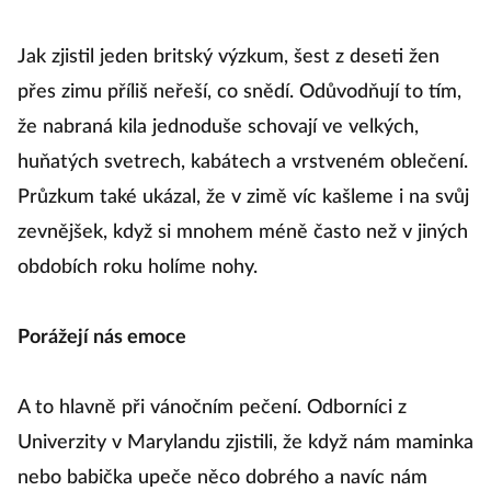
Jak zjistil jeden britský výzkum, šest z deseti žen
přes zimu příliš neřeší, co snědí. Odůvodňují to tím,
že nabraná kila jednoduše schovají ve velkých,
huňatých svetrech, kabátech a vrstveném oblečení.
Průzkum také ukázal, že v zimě víc kašleme i na svůj
zevnějšek, když si mnohem méně často než v jiných
obdobích roku holíme nohy.
Porážejí nás emoce
A to hlavně při vánočním pečení. Odborníci z
Univerzity v Marylandu zjistili, že když nám maminka
nebo babička upeče něco dobrého a navíc nám