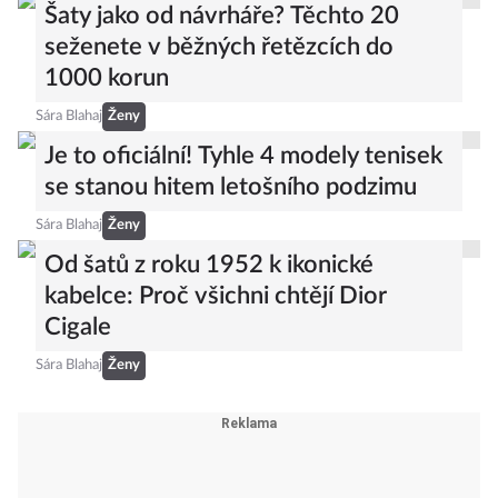
Šaty jako od návrháře? Těchto 20
seženete v běžných řetězcích do
1000 korun
Sára Blahaj
Ženy
Je to oficiální! Tyhle 4 modely tenisek
se stanou hitem letošního podzimu
Sára Blahaj
Ženy
Od šatů z roku 1952 k ikonické
kabelce: Proč všichni chtějí Dior
Cigale
Sára Blahaj
Ženy