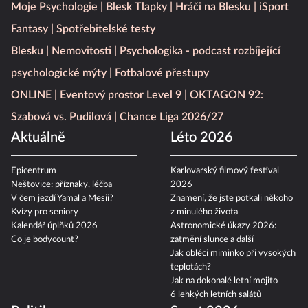
Moje Psychologie
Blesk Tlapky
Hráči na Blesku
iSport
Fantasy
Spotřebitelské testy
Blesku
Nemovitosti
Psychologika - podcast rozbíjející
psychologické mýty
Fotbalové přestupy
ONLINE
Eventový prostor Level 9
OKTAGON 92:
Szabová vs. Pudilová
Chance Liga 2026/27
Aktuálně
Léto 2026
Epicentrum
Karlovarský filmový festival
Neštovice: příznaky, léčba
2026
V čem jezdí Yamal a Mesii?
Znamení, že jste potkali někoho
Kvízy pro seniory
z minulého života
Kalendář úplňků 2026
Astronomické úkazy 2026:
Co je bodycount?
zatmění slunce a další
Jak obléci miminko při vysokých
teplotách?
Jak na dokonalé letní mojito
6 lehkých letních salátů