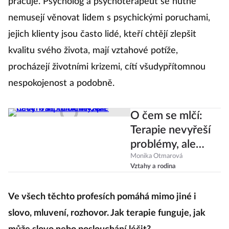
pracuje. Psycholog a psychoterapeut se nutně
nemusejí věnovat lidem s psychickými poruchami,
jejich klienty jsou často lidé, kteří chtějí zlepšit
kvalitu svého života, mají vztahové potíže,
procházejí životními krizemi, cítí všudypřítomnou
nespokojenost a podobně.
O čem se mlčí:
Terapie nevyřeší
problémy, ale
naučí vás
Monika Otmarová
Vztahy a rodina
komunikovat
Ve všech těchto profesích pomáhá mimo jiné i
slovo, mluvení, rozhovor. Jak terapie funguje, jak