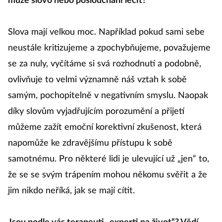
může slovo nebo poslouchání léčit?
Slova mají velkou moc. Například pokud sami sebe
neustále kritizujeme a zpochybňujeme, považujeme
se za nuly, vyčítáme si svá rozhodnutí a podobně,
ovlivňuje to velmi významně náš vztah k sobě
samým, pochopitelně v negativním smyslu. Naopak
díky slovům vyjadřujícím porozumění a přijetí
můžeme zažít emoční korektivní zkušenost, která
napomůže ke zdravějšímu přístupu k sobě
samotnému. Pro některé lidi je ulevující už „jen“ to,
že se se svým trápením mohou někomu svěřit a že
jim nikdo neříká, jak se mají cítit.