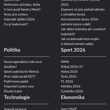
Neštovice: příznaky, léčba
2026
V čem jezdí Yamal a Mesii?
Znamení, že jste potkali někoho
Kvízy pro seniory
z minulého života
Kalendář úplňků 2026
Astronomické úkazy 2026:
Co je bodycount?
zatmění slunce a další
Jak obléci miminko při vysokých
teplotách?
Jak na dokonalé letní mojito
6 lehkých letních salátů
Politika
Sport 2026
Nová superdávka: kdo na ní
MMA
dosáhne?
Fotbal 2026/27
Sjezd sudetských Němců
Hokej 2026
Proč vláda zavádí EET?
Tenis 2026
Padni komu padni
F1 2026
Výpověď z práce vzor
Atletika 2026
Divoký kačer
Cyklistika 2026
Technologie
Ekonomika
SpaceX na burze
Smrt OSVČ