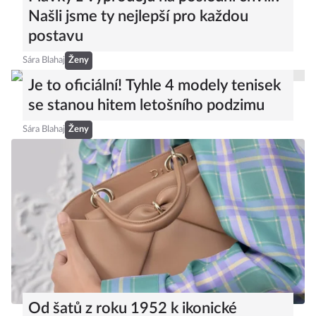
Našli jsme ty nejlepší pro každou
postavu
Sára Blahaj
Ženy
Je to oficiální! Tyhle 4 modely tenisek
se stanou hitem letošního podzimu
Sára Blahaj
Ženy
Od šatů z roku 1952 k ikonické