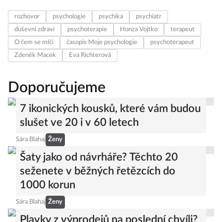
rozhovor
psychologie
psychika
psychiatr
duševní zdraví
psychoterapie
Honza Vojtko
terapeut
O čem se mlčí
časopis Moje psychologie
psychoterapeut
Zdeněk Macek
Eva Richterová
Doporučujeme
7 ikonických kousků, které vám budou
slušet ve 20 i v 60 letech
Sára Blahaj
Ženy
Šaty jako od návrháře? Těchto 20
seženete v běžných řetězcích do
1000 korun
Sára Blahaj
Ženy
Plavky z výprodejů na poslední chvíli?