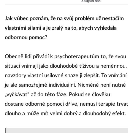
Zaujalo nás
nejsou experti
na život, říká
Jak vůbec poznám, že na svůj problém už nestačím
Vojtko
vlastními silami a je zralý na to, abych vyhledala
odbornou pomoc?
Obecně lidi přivádí k psychoterapeutům to, že svou
situaci vnímají jako dlouhodobě tíživou a neměnnou,
navzdory vlastní usilovné snaze ji zlepšit. To vnímání
je ale samozřejmě individuální. Nicméně není nutné
„vyčkávat“ až do této fáze. Pokud se člověku
dostane odborné pomoci dříve, nemusí terapie trvat
dlouho a může mít velmi dobrý a dlouhodobý efekt.