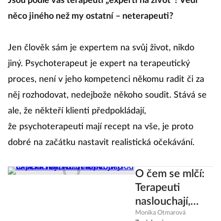
Jsou podle vás terapeuti „experti na život“? Vědí
něco jiného než my ostatní – neterapeuti?
Jen člověk sám je expertem na svůj život, nikdo
jiný. Psychoterapeut je expert na terapeutický
proces, není v jeho kompetenci někomu radit či za
něj rozhodovat, nedejbože někoho soudit. Stává se
ale, že někteří klienti předpokládají,
že psychoterapeuti mají recept na vše, je proto
dobré na začátku nastavit realistická očekávání.
O čem se mlčí:
Terapeuti
naslouchají,
rozumí, ale
Monika Otmarová