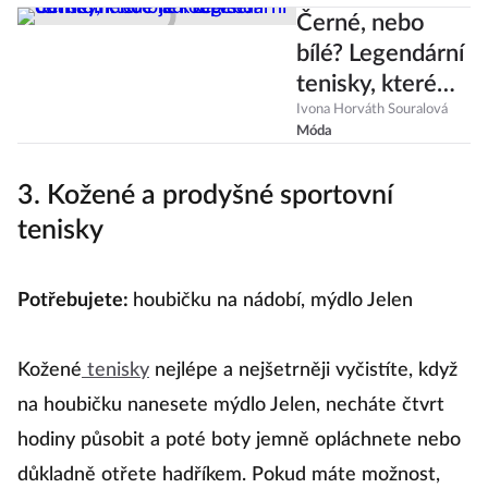
Černé, nebo
bílé? Legendární
tenisky, které
ladí ke všem
Ivona Horváth Souralová
Móda
outfitům. Kde je
koupíte?
3. Kožené a prodyšné sportovní
tenisky
Potřebujete:
houbičku na nádobí, mýdlo Jelen
Kožené
tenisky
nejlépe a nejšetrněji vyčistíte, když
na houbičku nanesete mýdlo Jelen, necháte čtvrt
hodiny působit a poté boty jemně opláchnete nebo
důkladně otřete hadříkem. Pokud máte možnost,