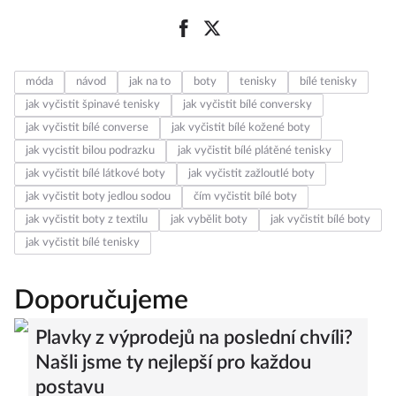
móda
návod
jak na to
boty
tenisky
bílé tenisky
jak vyčistit špinavé tenisky
jak vyčistit bílé conversky
jak vyčistit bílé converse
jak vyčistit bílé kožené boty
jak vycistit bilou podrazku
jak vyčistit bílé plátěné tenisky
jak vyčistit bílé látkové boty
jak vyčistit zažloutlé boty
jak vyčistit boty jedlou sodou
čím vyčistit bílé boty
jak vyčistit boty z textilu
jak vybělit boty
jak vyčistit bílé boty
jak vyčistit bílé tenisky
Doporučujeme
Plavky z výprodejů na poslední chvíli?
Našli jsme ty nejlepší pro každou
postavu