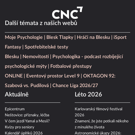
Další témata z našich webů
Moje Psychologie
Blesk Tlapky
Hráči na Blesku
iSport
Fantasy
Spotřebitelské testy
Blesku
Nemovitosti
Psychologika - podcast rozbíjející
psychologické mýty
Fotbalové přestupy
ONLINE
Eventový prostor Level 9
OKTAGON 92:
Szabová vs. Pudilová
Chance Liga 2026/27
Aktuálně
Léto 2026
Epicentrum
Karlovarský filmový festival
Neštovice: příznaky, léčba
2026
V čem jezdí Yamal a Mesii?
Znamení, že jste potkali někoho
Kvízy pro seniory
z minulého života
Kalendář úplňků 2026
Astronomické úkazy 2026: