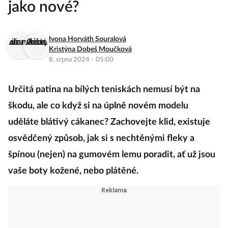
jako nové?
Ivona Horváth Souralová
Kristýna Dobeš Moučková
·
8. srpna 2024
05:00
Určitá patina na bílých teniskách nemusí být na
škodu, ale co když si na úplně novém modelu
uděláte blátivý cákanec? Zachovejte klid, existuje
osvědčený způsob, jak si s nechtěnými fleky a
špínou (nejen) na gumovém lemu poradit, ať už jsou
vaše boty kožené, nebo plátěné.