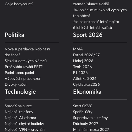
Co je bodycount?
zatmění slunce a další
Jak obléci miminko při vysokých
teplotách?
Jak na dokonalé letní mojito
6 lehkých letních salátů
Politika
Sport 2026
Nová superdávka: kdo na ní
MMA
dosáhne?
Fotbal 2026/27
Sjezd sudetských Němců
Hokej 2026
Proč vláda zavádí EET?
Tenis 2026
Padni komu padni
F1 2026
Výpověď z práce vzor
Atletika 2026
Divoký kačer
Cyklistika 2026
Technologie
Ekonomika
SpaceX na burze
Smrt OSVČ
Nejlepší telefony
Spořicí účty
Nejlepší AI zdarma
Superdávka – změny
Nejlepší chytré hodinky
Důchody 2027
Nejlepší VPN – srovnání
Minimální mzda 2027