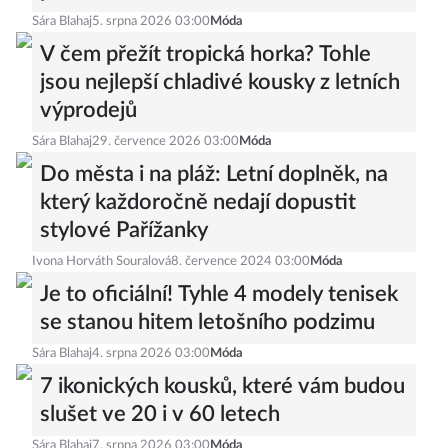
Sára Blahaj
5. srpna 2026 03:00
Móda
V čem přežít tropická horka? Tohle
jsou nejlepší chladivé kousky z letních
výprodejů
Sára Blahaj
29. července 2026 03:00
Móda
Do města i na pláž: Letní doplněk, na
který každoročně nedají dopustit
stylové Pařížanky
Ivona Horváth Souralová
8. července 2024 03:00
Móda
Je to oficiální! Tyhle 4 modely tenisek
se stanou hitem letošního podzimu
Sára Blahaj
4. srpna 2026 03:00
Móda
7 ikonických kousků, které vám budou
slušet ve 20 i v 60 letech
Sára Blahaj
7. srpna 2026 03:00
Móda