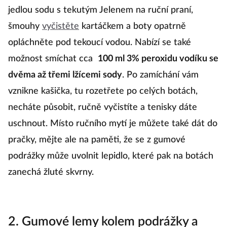
jedlou sodu s tekutým Jelenem na ruční praní,
šmouhy
vyčistěte
kartáčkem a boty opatrně
opláchněte pod tekoucí vodou. Nabízí se také
možnost smíchat cca
100 ml 3% peroxidu vodíku se
dvěma až třemi lžícemi sody
. Po zamíchání vám
vznikne kašička, tu rozetřete po celých botách,
necháte působit, ručně vyčistíte a tenisky dáte
uschnout. Místo ručního mytí je můžete také dát do
pračky, mějte ale na paměti, že se z gumové
podrážky může uvolnit lepidlo, které pak na botách
zanechá žluté skvrny.
2. Gumové lemy kolem podrážky a