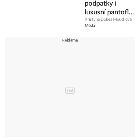
podpatky i
luxusní pantofle:
Co říkáte na
Kristýna Dobeš Moučková
Móda
nejvíc trendy
sandálky roku?