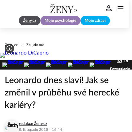
Ženy.cz
Moje psychologie
Moje zdraví
Zeny.cz
Zaujalo nás
14
Fotogalerie
Leonardo dnes slaví! Jak se
změnil v průběhu své herecké
kariéry?
redakce Ženy.cz
·
8. listopadu 2018
16:44