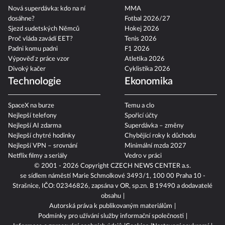
Nová superdávka: kdo na ní
MMA
dosáhne?
Fotbal 2026/27
Sjezd sudetských Němců
Hokej 2026
Proč vláda zavádí EET?
Tenis 2026
Padni komu padni
F1 2026
Výpověď z práce vzor
Atletika 2026
Divoký kačer
Cyklistika 2026
Technologie
Ekonomika
SpaceX na burze
Temu a clo
Nejlepší telefony
Spořicí účty
Nejlepší AI zdarma
Superdávka – změny
Nejlepší chytré hodinky
Chybějící roky k důchodu
Nejlepší VPN – srovnání
Minimální mzda 2027
Netflix filmy a seriály
Vedro v práci
© 2001 - 2026 Copyright
CZECH NEWS CENTER a.s.
se sídlem náměstí Marie Schmolkové 3493/1, 100 00 Praha 10 -
Strašnice, IČO: 02346826, zapsána v OR, sp.zn. B 19490 a dodavatelé
obsahu
Autorská práva k publikovaným materiálům
Podmínky pro užívání služby informační společnosti