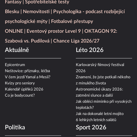
Fantasy
Spotřebitelské testy
Blesku
Nemovitosti
Psychologika - podcast rozbíjející
psychologické mýty
Fotbalové přestupy
ONLINE
Eventový prostor Level 9
OKTAGON 92:
Szabová vs. Pudilová
Chance Liga 2026/27
Aktuálně
Léto 2026
Epicentrum
Karlovarský filmový festival
Neštovice: příznaky, léčba
2026
V čem jezdí Yamal a Mesii?
Znamení, že jste potkali někoho
Kvízy pro seniory
z minulého života
Kalendář úplňků 2026
Astronomické úkazy 2026:
Co je bodycount?
zatmění slunce a další
Jak obléci miminko při vysokých
teplotách?
Jak na dokonalé letní mojito
6 lehkých letních salátů
Politika
Sport 2026