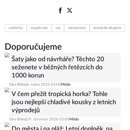
celebrity
zaujalo nás
vip
narozeniny
leonardo dicaprio
Doporučujeme
Šaty jako od návrháře? Těchto 20
seženete v běžných řetězcích do
1000 korun
Sára Blahaj
6. srpna 2026 03:00
Móda
V čem přežít tropická horka? Tohle
jsou nejlepší chladivé kousky z letních
výprodejů
Sára Blahaj
29. července 2026 03:00
Móda
Do města i na pláž: Letní doplněk, na