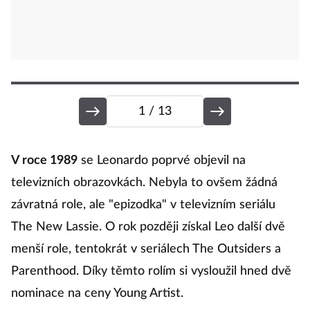
1
/ 13
1
V roce 1989
se Leonardo poprvé objevil na
televizních obrazovkách. Nebyla to ovšem žádná
závratná role, ale "epizodka" v televizním seriálu
Le
The New Lassie. O rok později získal Leo další dvě
menší role, tentokrát v seriálech The Outsiders a
Parenthood. Díky těmto rolím si vysloužil hned dvě
nominace na ceny Young Artist.