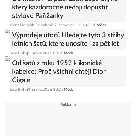
který každoročně nedají dopustit
stylové Pařížanky
Ivona Horváth Souralová
17. července 2026 03:00
Móda
Výprodeje útočí. Hledejte tyto 3 střihy
letních šatů, které unosíte i za pět let
Sára Blahaj
1. srpna 2026 03:00
Móda
Od šatů z roku 1952 k ikonické
kabelce: Proč všichni chtějí Dior
Cigale
Sára Blahaj
3. srpna 2026 10:09
Móda