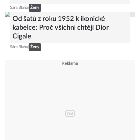
Sára Blahaj
Ženy
Od šatů z roku 1952 k ikonické
kabelce: Proč všichni chtějí Dior
Cigale
Sára Blahaj
Ženy