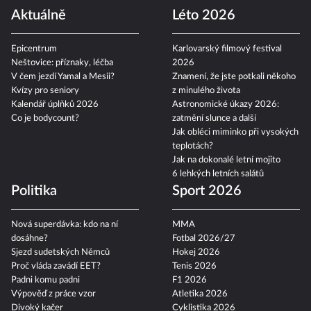
Aktuálně
Léto 2026
Epicentrum
Karlovarský filmový festival
Neštovice: příznaky, léčba
2026
V čem jezdí Yamal a Mesii?
Znamení, že jste potkali někoho
Kvízy pro seniory
z minulého života
Kalendář úplňků 2026
Astronomické úkazy 2026:
Co je bodycount?
zatmění slunce a další
Jak obléci miminko při vysokých
teplotách?
Jak na dokonalé letní mojito
6 lehkých letních salátů
Politika
Sport 2026
Nová superdávka: kdo na ní
MMA
dosáhne?
Fotbal 2026/27
Sjezd sudetských Němců
Hokej 2026
Proč vláda zavádí EET?
Tenis 2026
Padni komu padni
F1 2026
Výpověď z práce vzor
Atletika 2026
Divoký kačer
Cyklistika 2026