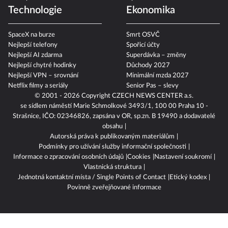
Technologie
Ekonomika
SpaceX na burze
Smrt OSVČ
Nejlepší telefony
Spořicí účty
Nejlepší AI zdarma
Superdávka – změny
Nejlepší chytré hodinky
Důchody 2027
Nejlepší VPN – srovnání
Minimální mzda 2027
Netflix filmy a seriály
Senior Pas – slevy
© 2001 - 2026 Copyright
CZECH NEWS CENTER a.s.
se sídlem náměstí Marie Schmolkové 3493/1, 100 00 Praha 10 -
Strašnice, IČO: 02346826, zapsána v OR, sp.zn. B 19490 a dodavatelé
obsahu
Autorská práva k publikovaným materiálům
Podmínky pro užívání služby informační společnosti
Informace o zpracování osobních údajů
Cookies
Nastavení soukromí
Vlastnická struktura
Jednotná kontaktní místa / Single Points of Contact
Etický kodex
Povinně zveřejňované informace