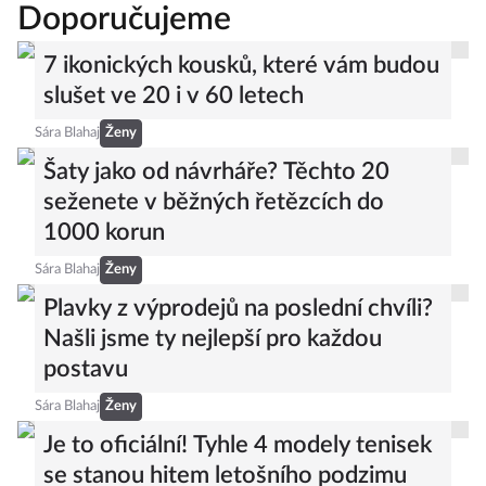
Doporučujeme
7 ikonických kousků, které vám budou
slušet ve 20 i v 60 letech
Sára Blahaj
Ženy
Šaty jako od návrháře? Těchto 20
seženete v běžných řetězcích do
1000 korun
Sára Blahaj
Ženy
Plavky z výprodejů na poslední chvíli?
Našli jsme ty nejlepší pro každou
postavu
Sára Blahaj
Ženy
Je to oficiální! Tyhle 4 modely tenisek
se stanou hitem letošního podzimu