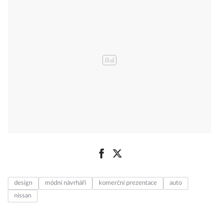
design
módní návrháři
komerční prezentace
auto
nissan