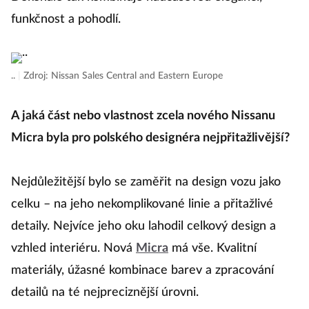
funkčnost a pohodlí.
..
|
Zdroj: Nissan Sales Central and Eastern Europe
A jaká část nebo vlastnost zcela nového Nissanu
Micra byla pro polského designéra nejpřitažlivější?
Nejdůležitější bylo se zaměřit na design vozu jako
celku – na jeho nekomplikované linie a přitažlivé
detaily. Nejvíce jeho oku lahodil celkový design a
vzhled interiéru. Nová
Micra
má vše. Kvalitní
materiály, úžasné kombinace barev a zpracování
detailů na té nejpreciznější úrovni.